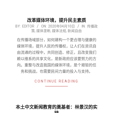
改革媒体环境，提升民主素质
2020-
BY:
EDITOR
ON:
2020年04月10日
IN:
传播政
策
,
媒体垄断
,
媒体法规
,
新闻自由
04-
10
在传播场域部分，如何建构一个更合理与健康的
媒体环境，提升人民的传播权，让人们在资讯自
由流通的过程中，共同创造、修正，且改变我们
赖以维系的共享文化，是新政府应该要努力的方
向。重整与改造我国的媒体环境，是个艰钜的任
务和挑战，也需要民间力量的投入与支持。
CONTINUE READING
本土中文新闻教育的奠基者：林景汉的实