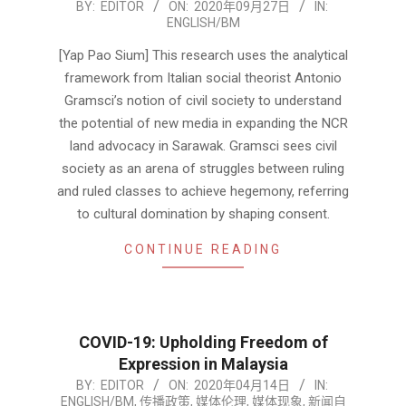
2020-
BY:
EDITOR
ON:
2020年09月27日
IN:
ENGLISH/BM
09-
27
[Yap Pao Sium] This research uses the analytical
framework from Italian social theorist Antonio
Gramsci’s notion of civil society to understand
the potential of new media in expanding the NCR
land advocacy in Sarawak. Gramsci sees civil
society as an arena of struggles between ruling
and ruled classes to achieve hegemony, referring
to cultural domination by shaping consent.
CONTINUE READING
COVID-19: Upholding Freedom of
Expression in Malaysia
2020-
BY:
EDITOR
ON:
2020年04月14日
IN:
ENGLISH/BM
,
传播政策
,
媒体伦理
,
媒体现象
,
新闻自