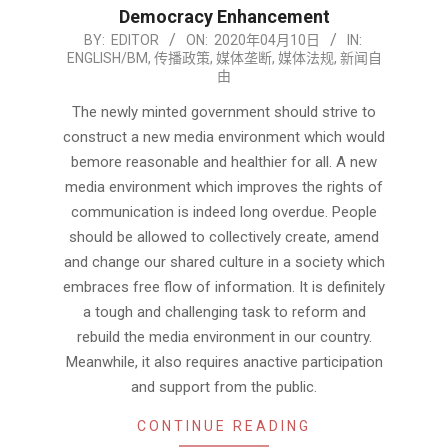
Democracy Enhancement
2020-
BY:
EDITOR
ON:
2020年04月10日
IN:
ENGLISH/BM
,
传播政策
,
媒体垄断
,
媒体法规
,
新闻自
04-
由
10
The newly minted government should strive to
construct a new media environment which would
bemore reasonable and healthier for all. A new
media environment which improves the rights of
communication is indeed long overdue. People
should be allowed to collectively create, amend
and change our shared culture in a society which
embraces free flow of information. It is definitely
a tough and challenging task to reform and
rebuild the media environment in our country.
Meanwhile, it also requires anactive participation
and support from the public.
CONTINUE READING