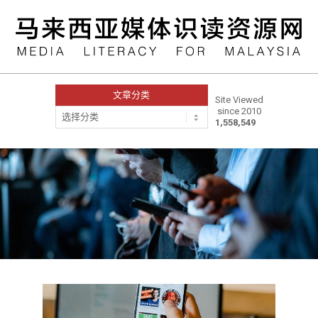
Skip
to
content
文章分类
Site Viewed
since 2010
文
1,558,549
章
分
类
Primary
Navigation
Menu