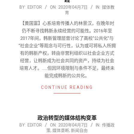
践
2020-
BY:
EDITOR
ON:
2020年04月7日
IN:
媒体教
育
04-
07
【黄国富】心系培育传播人的林景汉，在晚年时
仍不断寻找韩新永续经营的可能性。2016年至
2017年间，韩新管理层曾讨论了高校“公共化”与
“社会企业”等观念与可行性，认为或可将私人所拥
有的韩新产权，转由非营利组织以社会企业方式
经营，让韩新成为社会共同的资产，持续为社会
培育人才。……但因环境限制与条件不足，最终未
能完成韩新的公共化。
CONTINUE READING
政治转型的媒体结构变革
2020-
BY:
EDITOR
ON:
2020年04月7日
IN:
传播政
策
,
媒体垄断
,
新闻自由
04-