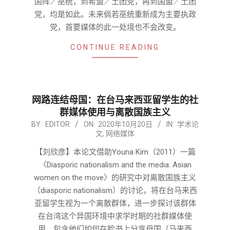
国阵／巫统，到希盟／土团党，再到国盟／土团
党，均是如此。未来倘若巫统重新成为主要执政
党，首要媒体的此一处境也不会改变。
CONTINUE READING
网路连结母国：在台马来西亚留学生的社
群媒体使用与离散国族主义
2020-
BY:
EDITOR
ON:
2020年10月20日
IN:
学术论
文
,
网络媒体
10-
20
【刘欣彦】本论文借助Youna Kim（2011）一篇
〈Diasporic nationalism and the media: Asian
women on the move〉的研究中对离散国族主义
（diasporic nationalism）的讨论，将在台马来西
亚留学生视为一个离散群体，进一步探讨该群体
在台湾这个异国环境中求学时期的社群媒体使
用。包含他们如何在脸书上分享母国（马来西