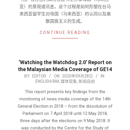
亚）的景观或讯息，这个过程是如何形塑在台马
来西亚留学生对母国（马来西亚）的认同以及离
散国族主义的生成。
CONTINUE READING
‘Watching the Watchdog 2.0’ Report on
the Malaysian Media Coverage of GE14
2020-
BY:
EDITOR
ON:
2020年09月28日
IN:
ENGLISH/BM
,
媒体现象
,
新闻自由
09-
28
This report presents key findings from the
monitoring of news media coverage of the 14th
General Election in 2018 – from the dissolution of
Parliament on 7 April 2018 until 12 May 2018,
three days after the elections on 9 May 2018. It
was conducted by the Centre for the Study of