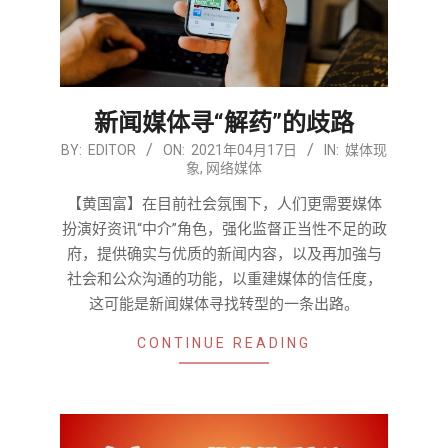
新闻媒体寻“解药”的歧路
2021-
BY:
EDITOR
ON:
2021年04月17日
IN:
媒体现
象
,
网络媒体
04-
17
【黄国富】在目前社会氛围下，人们更需要媒体
扮演好资讯“中介”角色，强化监督正当性不足的政
府，提供确实与优质的新闻内容，以及再加強与
社会和公众沟通的功能，以重建媒体的信任度，
这可能是新闻媒体寻找转型的一条出路。
CONTINUE READING