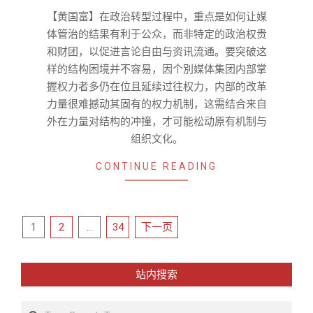
07
【黄国富】在政治转型过程中，重点是如何让媒
体管治的结果有利于公众，而非特定的政治权贵
和财团，以促进言论自由与资讯流通。要突破这
样的结构困境并不容易，因个別媒体集团内部掌
握权力者多仍在位且延续过往权力，内部的改革
力量很难撼动其固有的权力机制，这需结合来自
外在力量对结构的冲撞，才可能松动原有机制与
组织文化。
CONTINUE READING
文
1
2
…
34
下一页
章
导
站内搜索
航
Search