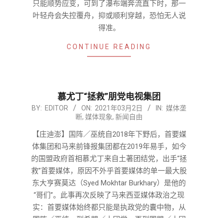
只能顺势应变，可到了瀑布端奔流直下时，那一
叶轻舟会失控覆舟，抑或顺利穿越，恐怕无人说
得准。
CONTINUE READING
慕尤丁“拯救”朋党电视集团
2021-
BY:
EDITOR
ON:
2021年03月2日
IN:
媒体垄
断
,
媒体现象
,
新闻自由
03-
02
【庄迪澎】国阵／巫统自2018年下野后，首要媒
体集团和马来前锋报集团都在2019年易手，如今
的国盟政府首相慕尤丁来自土著团结党，出手“拯
救”首要媒体，原因不外乎首要媒体的单一最大股
东大亨赛莫达（Syed Mokhtar Burkhary）是他的
“哥们”。此事再次反映了马来西亚媒体政治之现
实：首要媒体始终都只能是执政党的囊中物，从