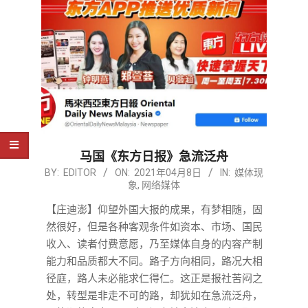
马国《东方日报》急流泛舟
2021-
BY:
EDITOR
ON:
2021年04月8日
IN:
媒体现
象
,
网络媒体
04-
08
【庄迪澎】仰望外国大报的成果，有梦相随，固
然很好，但是各种客观条件如资本、市场、国民
收入、读者付费意愿，乃至媒体自身的内容产制
能力和品质都大不同。路子方向相同，路况大相
径庭，路人未必能求仁得仁。这正是报社苦闷之
处，转型是非走不可的路，却犹如在急流泛舟，