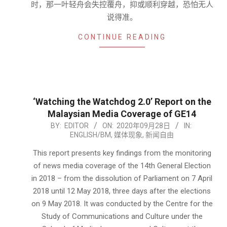
时，那一叶轻舟会失控覆舟，抑或顺利穿越，恐怕无人
说得准。
CONTINUE READING
‘Watching the Watchdog 2.0’ Report on the
Malaysian Media Coverage of GE14
2020-
BY:
EDITOR
ON:
2020年09月28日
IN:
ENGLISH/BM
,
媒体现象
,
新闻自由
09-
28
This report presents key findings from the monitoring
of news media coverage of the 14th General Election
in 2018 – from the dissolution of Parliament on 7 April
2018 until 12 May 2018, three days after the elections
on 9 May 2018. It was conducted by the Centre for the
Study of Communications and Culture under the