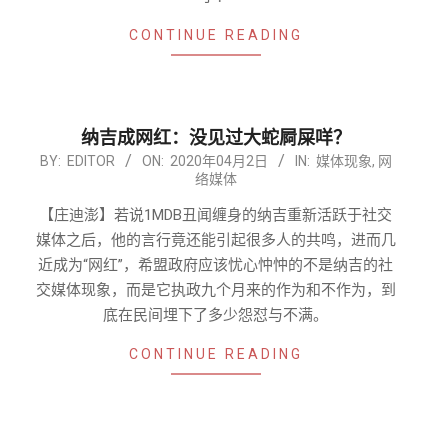
CONTINUE READING
纳吉成网红：没见过大蛇屙屎咩？
2020-
BY:
EDITOR
ON:
2020年04月2日
IN:
媒体现象
,
网
络媒体
04-
02
【庄迪澎】若说1MDB丑闻缠身的纳吉重新活跃于社交
媒体之后，他的言行竟还能引起很多人的共鸣，进而几
近成为“网红”，希盟政府应该忧心忡忡的不是纳吉的社
交媒体现象，而是它执政九个月来的作为和不作为，到
底在民间埋下了多少怨怼与不满。
CONTINUE READING