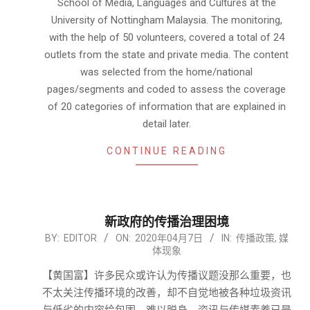
School of Media, Languages and Cultures at the
University of Nottingham Malaysia. The monitoring,
with the help of 50 volunteers, covered a total of 24
outlets from the state and private media. The content
was selected from the home/national
pages/segments and coded to assess the coverage
of 20 categories of information that are explained in
detail later.
CONTINUE READING
新政府的传播治理困境
2020-
BY:
EDITOR
ON:
2020年04月7日
IN:
传播政策
,
媒
体现象
04-
07
【黄国富】许多民众或许认为传播议题没那么重要，也
不太关注传播环境的改善，却不自觉地被各种垃圾资讯