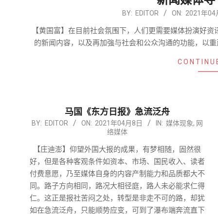
新闻媒体寻
2021-
BY:
EDITOR
ON:
2021年0
04-
【黄国富】在目前社会氛围下，人们更需要媒体扮演好资讯
17
的新闻内容，以及再加強与社会和公众沟通的功能，以重
CONTINU
马国《东方日报》急流泛舟
2021-
BY:
EDITOR
ON:
2021年04月8日
IN:
媒体现象
,
网
络媒体
04-
08
【庄迪澎】仰望外国大报的成果，有梦相随，固然很
好，但是各种客观条件如资本、市场、国民收入、读者
付费意愿，乃至媒体自身的内容产制能力和品质都大不
同。路子方向相同，路况大相径庭，路人未必能求仁得
仁。这正是报社苦闷之处，转型是非走不可的路，却犹
如在急流泛舟，只能顺势应变，可到了瀑布端奔流直下