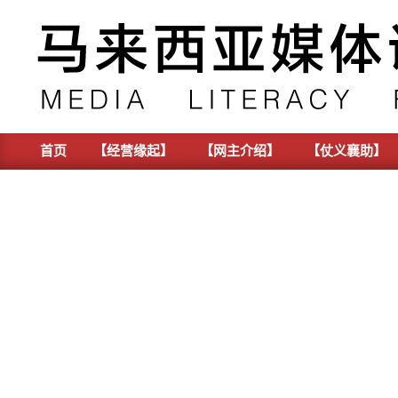
Skip
to
content
首页
【经营缘起】
【网主介绍】
【仗义襄助】
Primary
Navigation
Menu