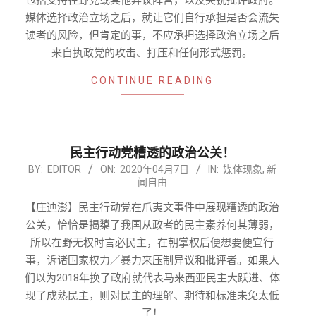
包括支持在野党或其他异议阵营，以及尖锐批评政府。
媒体选择政治立场之后，就让它们自行承担是否会流失
读者的风险，但肯定的事，不应承担选择政治立场之后
来自执政党的攻击、打压和任何形式惩罚。
CONTINUE READING
民主行动党糟透的政治公关！
2020-
BY:
EDITOR
ON:
2020年04月7日
IN:
媒体现象
,
新
闻自由
04-
07
【庄迪澎】民主行动党在爪夷文事件中展现糟透的政治
公关，恰恰是揭橥了我国从政者的民主素养何其薄弱，
所以在野无权时言必民主，在朝掌权后便想要便宜行
事，诉诸国家权力／暴力来压制异议和批评者。如果人
们以为2018年换了政府就代表马来西亚民主大跃进、体
现了成熟民主，则对民主的理解、期待和标准未免太低
了！