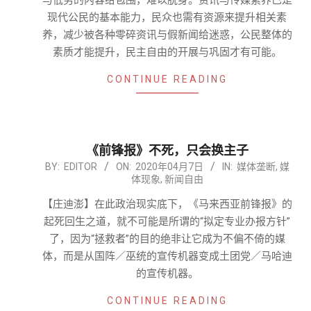
与低劣的内容给包围，难以脱身。资讯与传媒素养已是
现代公民的基本能力，民众也需有资源来提升相关素
养，减少被各种零碎资讯与假新闻给迷惑，公民整体的
素质才能提升，民主自由的开展与巩固才有可能。
CONTINUE READING
《前锋报》不死，只会换主子
2020-
BY:
EDITOR
ON:
2020年04月7日
IN:
媒体垄断
,
媒
体现象
,
新闻自由
04-
07
【庄迪澎】在此政治现实底下，《马来西亚前锋报》的
起死回生之道，就不可能是所谓的“拟定专业办报方针”
了，因为“拯救者”的目的绝非让它成为不偏不倚的媒
体，而是从国阵／巫统的宣传机器变成土团党／马哈迪
的宣传机器。
CONTINUE READING