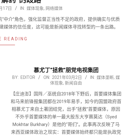
“解药”的歧路
4月17日
IN:
媒体现象
,
网络媒体
“中介”角色，强化监督正当性不足的政府，提供确实与优质
建媒体的信任度，这可能是新闻媒体寻找转型的一条出路。
E READING
慕尤丁“拯救”朋党电视集团
2021-
BY:
EDITOR
ON:
2021年03月2日
IN:
媒体垄断
,
媒
体现象
,
新闻自由
03-
02
【庄迪澎】国阵／巫统自2018年下野后，首要媒体集团
和马来前锋报集团都在2019年易手，如今的国盟政府首
相慕尤丁来自土著团结党，出手“拯救”首要媒体，原因
不外乎首要媒体的单一最大股东大亨赛莫达（Syed
Mokhtar Burkhary）是他的“哥们”。此事再次反映了马
来西亚媒体政治之现实：首要媒体始终都只能是执政党