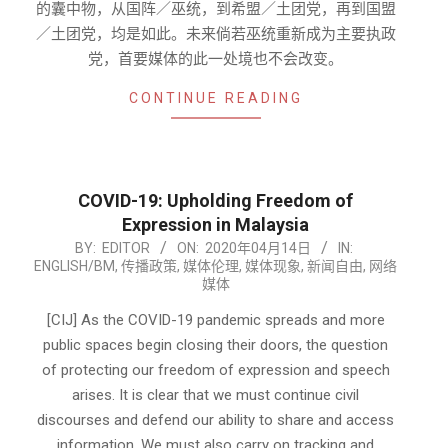
的囊中物，从国阵／巫统，到希盟／土团党，再到国盟
／土团党，均是如此。未来倘若巫统重新成为主要执政
党，首要媒体的此一处境也不会改变。
CONTINUE READING
COVID-19: Upholding Freedom of
Expression in Malaysia
2020-
BY:
EDITOR
ON:
2020年04月14日
IN:
ENGLISH/BM
,
传播政策
,
媒体伦理
,
媒体现象
,
新闻自由
,
网络
04-
媒体
14
[CIJ] As the COVID-19 pandemic spreads and more
public spaces begin closing their doors, the question
of protecting our freedom of expression and speech
arises. It is clear that we must continue civil
discourses and defend our ability to share and access
information. We must also carry on tracking and