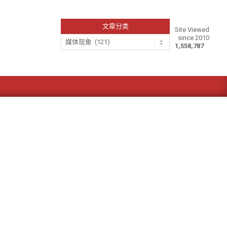
文章分类
Site Viewed
since 2010
文
1,558,787
章
分
类