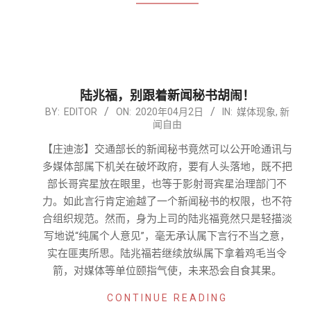
陆兆福，别跟着新闻秘书胡闹！
2020-
BY:
EDITOR
ON:
2020年04月2日
IN:
媒体现象
,
新
闻自由
04-
02
【庄迪澎】交通部长的新闻秘书竟然可以公开呛通讯与
多媒体部属下机关在破坏政府，要有人头落地，既不把
部长哥宾星放在眼里，也等于影射哥宾星治理部门不
力。如此言行肯定逾越了一个新闻秘书的权限，也不符
合组织规范。然而，身为上司的陆兆福竟然只是轻描淡
写地说“纯属个人意见”，毫无承认属下言行不当之意，
实在匪夷所思。陆兆福若继续放纵属下拿着鸡毛当令
箭，对媒体等单位颐指气使，未来恐会自食其果。
CONTINUE READING