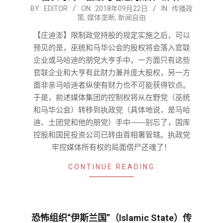
2018-
BY:
EDITOR
ON:
2018年09月22日
IN:
传播政
策
,
媒体垄断
,
新闻自由
09-
22
【庄迪澎】限制政党持股的规定实施之后，可以
预见的是，巫统和马华公会的股权将会落入官联
企业或马哈迪的朋党大亨手中，一方面只有这些
官联企业和大亨有此财力兼并庞大股权，另一方
面非亲马哈迪者纵使有财力也不可能获得钦点。
于是，前述媒体集团的控制权将从在野党（巫统
和马华公会）转移到执政党（具体地说，是马哈
迪、土团党和他的朋党）手中――别忘了，国库
控股和国民投资公司已转由首相署管辖。执政党
牢控媒体所有权的局面借尸还魂了！
CONTINUE READING
恐怖组织“伊斯兰国”（Islamic State）传