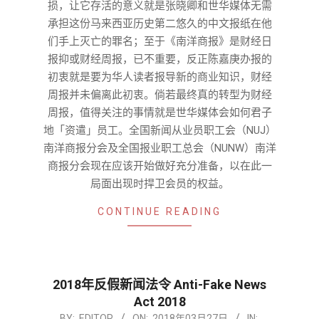
损，让它存活的意义就是张晓卿和世华媒体无需
承担这份马来西亚历史第二悠久的中文报纸在他
们手上灭亡的罪名；至于《南洋商报》是财经日
报抑或财经周报，已不重要，反正陈嘉庚办报的
初衷就是要为华人读者报导新的商业知识，财经
周报并未偏离此初衷。倘若最终真的转型为财经
周报，值得关注的事情就是世华媒体会如何君子
地「资遣」员工。全国新闻从业员职工会（NUJ）
南洋商报分会及全国报业职工总会（NUNW）南洋
商报分会现在应该开始做好充分准备，以在此一
局面出现时捍卫会员的权益。
CONTINUE READING
2018年反假新闻法令 Anti-Fake News
Act 2018
2018-
BY:
EDITOR
ON:
2018年03月27日
IN: