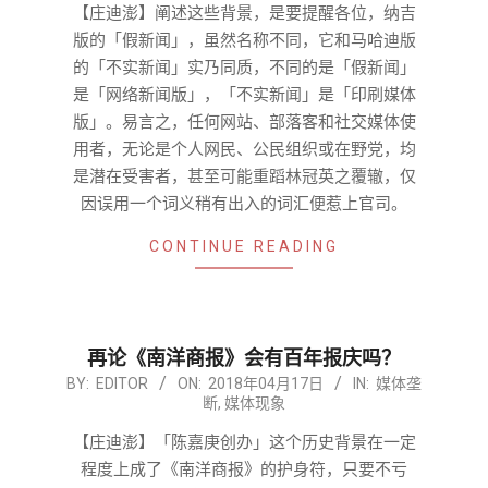
28
【庄迪澎】阐述这些背景，是要提醒各位，纳吉
版的「假新闻」，虽然名称不同，它和马哈迪版
的「不实新闻」实乃同质，不同的是「假新闻」
是「网络新闻版」，「不实新闻」是「印刷媒体
版」。易言之，任何网站、部落客和社交媒体使
用者，无论是个人网民、公民组织或在野党，均
是潜在受害者，甚至可能重蹈林冠英之覆辙，仅
因误用一个词义稍有出入的词汇便惹上官司。
CONTINUE READING
再论《南洋商报》会有百年报庆吗？
2018-
BY:
EDITOR
ON:
2018年04月17日
IN:
媒体垄
断
,
媒体现象
04-
17
【庄迪澎】「陈嘉庚创办」这个历史背景在一定
程度上成了《南洋商报》的护身符，只要不亏