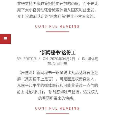
非得支持国家政策抱持更开放的态度，而不是让
麾下大小官员动辄告诫媒体要从国家利益出发，
更何况政府认定的“国家利益”并非不容置喙的。
CONTINUE READING
“新闻秘书”这份工
2020-
BY:
EDITOR
ON:
2020年04月2日
IN:
媒体现
象
,
新闻自由
04-
02
【庄迪澎】新闻秘书一职虽说比九品芝麻官还芝
麻（其实说不上是官），可是因是权贵身边人，
从前平起平坐的媒体同行和可能曾受过一点气的
前上司竞相讨好， 顿时感到吐气扬眉，这是权力
的春药所带来的快感。
CONTINUE READING