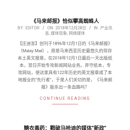
《马来邮报》恰似攀高蜘蛛人
2018-
BY:
EDITOR
ON:
2018年12月28日
IN:
产业讯
息
,
媒体现象
,
网络媒体
12-
28
【庄迪澎】创刊于1896年12月1日的《马来邮报》
（Malay Mail），原是马来西亚历史最悠久的现存
本土英文报章，在2018年12月1日最后一天出版纸
本，翌日开始专攻新闻网站业务。弃守纸本，专
攻网站，使这家具有122年历史的英文报章成了本
地报业的“先行者”，于是人们关切的是，《马来邮
报》能杀出一条血路吗？
CONTINUE READING
糖衣毒药：戳破马哈迪的媒体“新政”