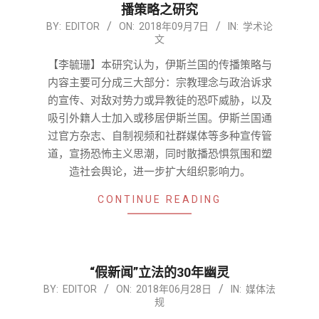
播策略之研究
2018-
BY:
EDITOR
ON:
2018年09月7日
IN:
学术论
文
09-
07
【李毓珊】本研究认为，伊斯兰国的传播策略与
内容主要可分成三大部分：宗教理念与政治诉求
的宣传、对敌对势力或异教徒的恐吓威胁，以及
吸引外籍人士加入或移居伊斯兰国。伊斯兰国通
过官方杂志、自制视频和社群媒体等多种宣传管
道，宣扬恐怖主义思潮，同时散播恐惧氛围和塑
造社会舆论，进一步扩大组织影响力。
CONTINUE READING
“假新闻”立法的30年幽灵
2018-
BY:
EDITOR
ON:
2018年06月28日
IN:
媒体法
规
06-