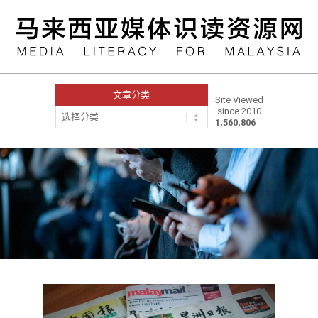
Skip
to
content
文章分类
Site Viewed
since 2010
文
1,560,806
章
分
类
Primary
Navigation
Menu