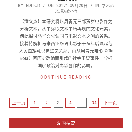
2017-
BY:
EDITOR
ON:
2017年09月20日
IN:
学术论
文
,
影视分析
09-
20
【潘文杰】本研究将以周青元三部贺岁电影作为
分析文本，从中筛取文本中所再现的文化元素，
借此探讨马华文化认同与电影文本之间的关系。
接着将解析马来西亚华语电影于千禧年后崛起与
人民国族意识觉醒之关系，再从周青元电影《Ola
Bola》因历史改编而引起的社会争议事件，分析
国家政治对电影创作的影响。
CONTINUE READING
文
上一页
1
2
3
4
…
34
下一页
章
导
站内搜索
航