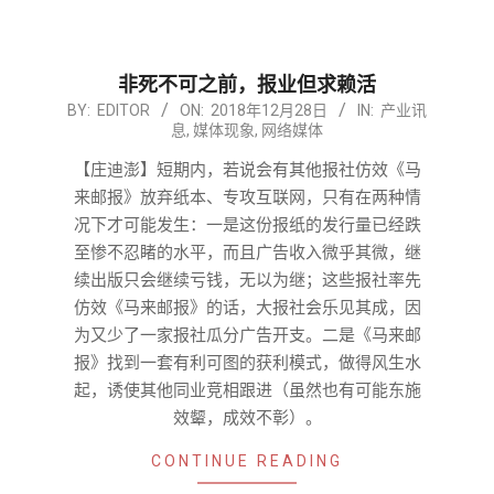
非死不可之前，报业但求赖活
2018-
BY:
EDITOR
ON:
2018年12月28日
IN:
产业讯
息
,
媒体现象
,
网络媒体
12-
28
【庄迪澎】短期内，若说会有其他报社仿效《马
来邮报》放弃纸本、专攻互联网，只有在两种情
况下才可能发生：一是这份报纸的发行量已经跌
至惨不忍睹的水平，而且广告收入微乎其微，继
续出版只会继续亏钱，无以为继；这些报社率先
仿效《马来邮报》的话，大报社会乐见其成，因
为又少了一家报社瓜分广告开支。二是《马来邮
报》找到一套有利可图的获利模式，做得风生水
起，诱使其他同业竞相跟进（虽然也有可能东施
效颦，成效不彰）。
CONTINUE READING