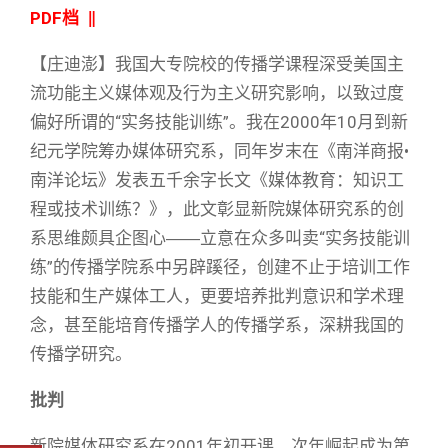
PDF档 ‖
【庄迪澎】我国大专院校的传播学课程深受美国主
流功能主义媒体观及行为主义研究影响，以致过度
偏好所谓的“实务技能训练”。我在2000年10月到新
纪元学院筹办媒体研究系，同年岁末在《南洋商报•
南洋论坛》发表五千余字长文《媒体教育：知识工
程或技术训练？》，此文彰显新院媒体研究系的创
系思维颇具企图心――立意在众多叫卖“实务技能训
练”的传播学院系中另辟蹊径，创建不止于培训工作
技能和生产媒体工人，更要培养批判意识和学术理
念，甚至能培育传播学人的传播学系，深耕我国的
传播学研究。
批判
新院媒体研究系在2001年初开课，次年崛起成为第