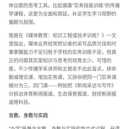
体议题的思考工具。比起偏重“实务技能训练”的传播
学课程，这更为全面和周延，补足学生学习视野的
偏颇与局限。
我曾在《媒体教育：知识工程或技术训练？》一文
里指出，媒体业界经常把记者的采写品质欠佳和时
事掌握能力不足归咎于学校的实务训练不足，但真
正的问题其实是知识与思考的培育太少。可惜的
是，不少传播学系讲师和主管走不出此盲点，拼命
删减理论课、增加实务课，又拼命把同一门实务课
细分为三、四门课――例如把《新闻采访与写作》
分拆出体育新闻报道、生态保育报道、财经新闻报
道等科目。
言教、身教与实践
“办学”是兼含言教、身教与实践的复合式过程。开课