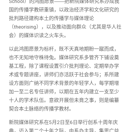
School）的鸿图愿景――把新院媒体研究系办成我
国的传播学教研重镇，以政治经济学和文化研究的
批判路径建构本土的传播学与媒体理论
（theorising），以及推动面向群众（尤其是华人社
会）的媒体识读之火车头。
以此鸿图愿景为标杆，既不天真地期盼一蹴而成，
也不无知地守株待兔。媒体研究系多管齐下铺设奠
基工程，除了课程设置引介批判理论、定期举办学
术或专题讲座，讲师们亦活跃于社会参与；系所建
设方面则广纳不同学术背景的年轻学人，每学期增
加一至二名专任讲师，以期在五年内建立一支至少
十人的学术队伍。意欲开展但未竟之事，则是编纂
契合本土脉络的传播学教材。
新院媒体研究系在5月2日至6日举行创系十周年庆
典，迈入第二个十年之际，由系办主导，集思广益