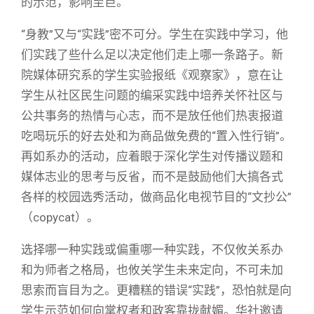
的示范，影响至巨。
“身教”又与“实践”密不可分。学生在实践中学习，他
们实践了些什么足以决定他们走上哪一条路子。新
院媒体研究系的学生实验报纸《观察家》，意在让
学生从社区民生问题的编采实践中培养关怀社区与
公共事务的热情与心志，而不是放任他们热衷报道
吃喝玩乐的好去处和为商品做免费的“置入性行销”。
再如系办的活动，应着眼于深化学生对传播议题和
媒体志业的思考与反省，而不是鼓励他们大搞各式
各样的校园选秀活动，做商品化电视节目的“文抄公”
（copycat）。
选择哪一种实践或偏重哪一种实践，不仅攸关系办
和为师者之格局，也攸关学生未来定向，不可未加
思索而盲目为之。更糟糕的错误“实践”，恐怕就是向
学生示范如何向掌权者和政客靠拢献媚。华社邀请