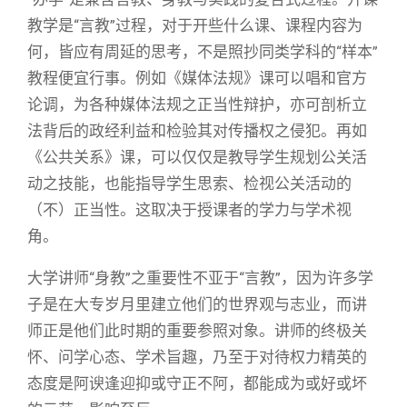
教学是“言教”过程，对于开些什么课、课程内容为
何，皆应有周延的思考，不是照抄同类学科的“样本”
教程便宜行事。例如《媒体法规》课可以唱和官方
论调，为各种媒体法规之正当性辩护，亦可剖析立
法背后的政经利益和检验其对传播权之侵犯。再如
《公共关系》课，可以仅仅是教导学生规划公关活
动之技能，也能指导学生思索、检视公关活动的
（不）正当性。这取决于授课者的学力与学术视
角。
大学讲师“身教”之重要性不亚于“言教”，因为许多学
子是在大专岁月里建立他们的世界观与志业，而讲
师正是他们此时期的重要参照对象。讲师的终极关
怀、问学心态、学术旨趣，乃至于对待权力精英的
态度是阿谀逢迎抑或守正不阿，都能成为或好或坏