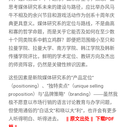
思考媒体研究系未来的建设与路径，应比举办风马
牛不相及的余兴节目和游戏活动作为创系十周年庆
典更具意义。媒体研究系的定位与路线，不是曲高
和寡的哲学命题，而是关乎它能否及如何在至少数
十个同类院系中鹤立鸡群？即便把范围缩小至只和
拉曼学院、拉曼大学、南方学院、韩江学院及韩新
传播学院评比，鲜明的学术定位、教研方向及杰出
的师资阵容，仍然是关键性辨识因素。
这些因素是新院媒体研究系的“产品定位”
（positioning）、“独特卖点”（unique selling
proposition）与“品牌策略”（branding）――虽然我
极不愿意以市场行销的语言讨论教育与办学问题，
但使用通俗的“白话文”和晓以大“利”，也许会有更多
人听得明白、听得进去。
‖
原文出处
‖
下载PDF