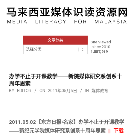
Skip
to
content
文章分类
Site Viewed
since 2010
文
1,557,919
章
分
类
Primary
Navigation
办学不止于开课教学――新院媒体研究系创系十
Menu
周年思索
BY:
EDITOR
ON:
2011年05月5日
IN:
媒体教育
2011.05.02【东方日报•名家】办学不止于开课教学
――
新纪元学院媒体研究系创系十周年思索
‖ 下载