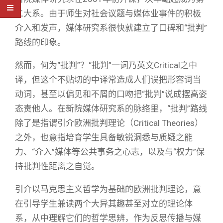
二大系。由于师生对社会议题与媒体业事件的积极
介入和发声，媒体研究系很快就建立了口碑和“批判”
路线的印象。
然而，何为“批判”？“批判”一词乃英文Critical之中
译，但这个不贴切的中译常造成人们误把形容词当
动词，甚至以偏见和不屑的口吻把“批判”说成摆高姿
态责他人。在新院媒体研究系的脉络里，“批判”路线
除了是指谓引介欧洲批判理论（Critical Theories）
之外，也意指培育学生具备敏锐洞悉与质疑之能
力、“介入”媒体等公共事务之心志，以及与“权力”保
持批判性距离之自觉。
引介以马克思主义哲学为基础的欧洲批判理论，意
在引导学生兼读两个大异其趣甚至对立的理论体
系，从中理解它们的哲学思辨，作为反思传播与媒