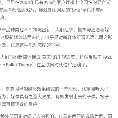
但早在2000年已有99%的家户连接上全国性的混合光
渗透率都高达82%，接触外国网站的“异议”早已不成问
两席。
体产品种类也不断推陈出新，人们追求、拥护与迷恋新媒
随这股新媒体热而来的，似乎是对新媒体所谓无远弗届之影
之效，正是这种乐观态度的写照。
，人们期盼新媒体促成“变天”的乐观态度，俨然反映了1920
 Bullet Theory）在互联网时代借尸还魂了。
 theory），是美国早期媒体效果研究的一套理论，认定阅听人消
行为；媒体具有之强大效果，犹如发射出去的子弹，被子
引起直接速效的反应。
各种外部因素对阅听人的影响。以马来西亚的选情为例，国