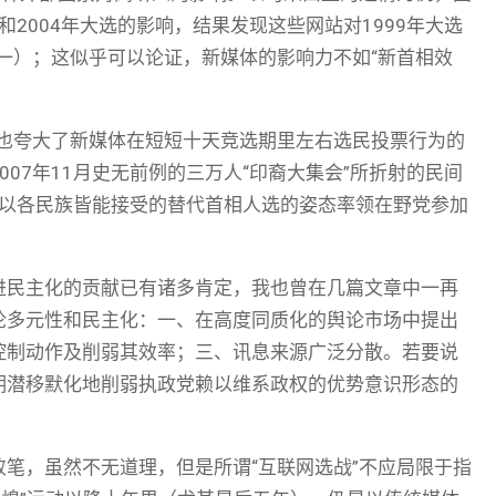
年大选和2004年大选的影响，结果发现这些网站对1999年大选
注一）；这似乎可以论证，新媒体的影响力不如“新首相效
能也夸大了新媒体在短短十天竞选期里左右选民投票行为的
07年11月史无前例的三万人“印裔大集会”所折射的民间
首次以各民族皆能接受的替代首相人选的姿态率领在野党参加
进民主化的贡献已有诸多肯定，我也曾在几篇文章中一再
论多元性和民主化：一、在高度同质化的舆论市场中提出
控制动作及削弱其效率；三、讯息来源广泛分散。若要说
期潜移默化地削弱执政党赖以维系政权的优势意识形态的
笔，虽然不无道理，但是所谓“互联网选战”不应局限于指