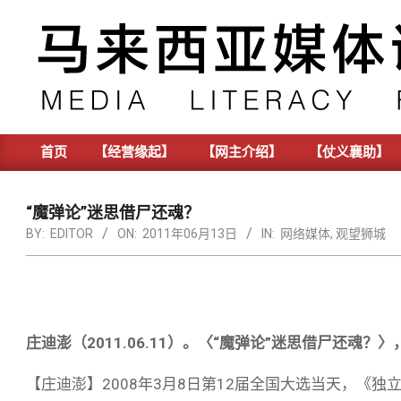
Skip
to
content
首页
【经营缘起】
【网主介绍】
【仗义襄助】
Primary
Navigation
Menu
“魔弹论”迷思借尸还魂？
BY:
EDITOR
ON:
2011年06月13日
IN:
网络媒体
,
观望狮城
庄迪澎（2011.06.11）。〈“
魔弹论
”
迷思借尸还魂？〉，
【庄迪澎】2008年3月8日第12届全国大选当天，《