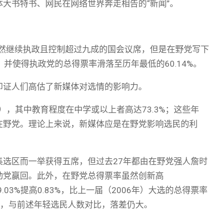
大书特书、网民在网络世界奔走相告的“新闻”。
虽然继续执政且控制超过九成的国会议席，但是在野党写下
，并使得执政党的总得票率滑落至历年最低的60.14%。
印证人们高估了新媒体对选情的影响力。
6%），其中教育程度在中学或以上者高达73.3%；这些年
在野党。理论上来说，新媒体应是在野党影响选民的利
选区而一举获得五席，但过去27年都由在野党强人詹时
动党赢回。此外，在野党总得票率虽然创新高
.03%提高0.83%，比上一届（2006年）大选的总得票率
751张，与前述年轻选民人数对比，落差仍大。