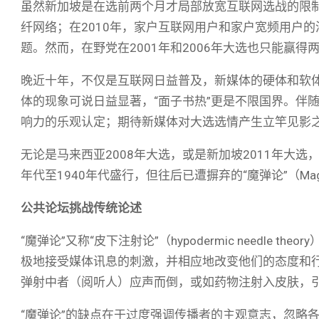
虽然新加坡是在选前两个月才局部放宽互联网选战的限制，
纤网络；在2010年，家户互联网用户和家户宽频用户的
题。然而，在野党在2001年和2006年大选也只能赢得
晚近十年，不仅是互联网日益普及，新媒体的硬体和软
体的现象可说日益显著，“面子书热”更是不限国界。伴
响力的乐观认定；期待新媒体对大选选情产生立竿见影
无论是马来西亚2008年大选，或是新加坡2011年大选
年代至1940年代盛行，但往后已遭摒弃的“魔弹论”（Magic
公共论坛挑战传统论述
“魔弹论”又称“皮下注射论”（hypodermic needle
极地接受媒体讯息的刺激，并相应地改变他们的态度和
弹射中者（阅听人）应声而倒，或如药物注射入皮肤，
“魔弹论”的缺点在于过度强调传播者的主观意志，忽略