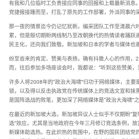
有我和几位临时工负责接应同事的回报和上载最新消息
党捷报接踵而至，打乱了原先的工作部署，外派同事的
那一夜的情景迄今仍记忆犹新。编采团队工作至清晨六
累，但是殷切期盼两线制乃至改朝换代的热情读者踊跃
民主化，还向我们致敬。新加坡和日本的学者与媒体也
纷至沓来的肯定、赞美与表扬，确有抖擞人心的作用，2
而，往后参加多场座谈会时，我都说：“听到这些赞美，
许多人将2008年的“政治大海啸”归功于网络媒体，主
锁，以及得以反击执政党在传统媒体上的竞选文宣和抹
是国阵选战的败笔，更加深了网络媒体是“政治大海啸”
在最近的新加坡大选，新加坡异议人士似乎不仅期盼“复制
选”效应，尤其是当地政府在今年三月修订竞选条例，
新媒体助选热。在此炽热的氛围中，在野的国民团结党的