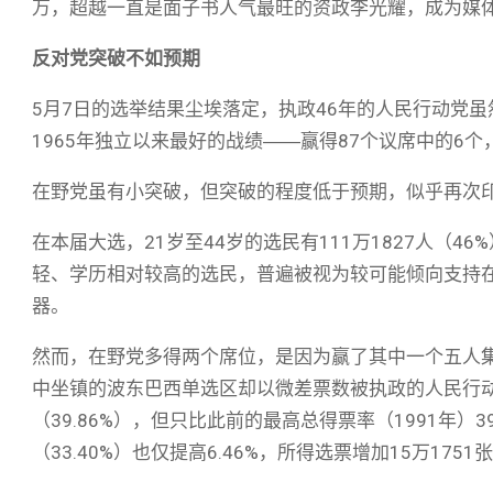
万，超越一直是面子书人气最旺的资政李光耀，成为媒体
反对党突破不如预期
5月7日的选举结果尘埃落定，执政46年的人民行动党
1965年独立以来最好的战绩――赢得87个议席中的6个
在野党虽有小突破，但突破的程度低于预期，似乎再次
在本届大选，21岁至44岁的选民有111万1827人（4
轻、学历相对较高的选民，普遍被视为较可能倾向支持
器。
然而，在野党多得两个席位，是因为赢了其中一个五人集
中坐镇的波东巴西单选区却以微差票数被执政的人民行
（39.86%），但只比此前的最高总得票率（1991年）39
（33.40%）也仅提高6.46%，所得选票增加15万1