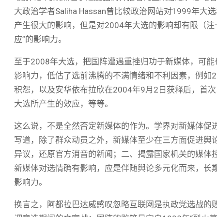
大政治学者Saliha Hassan曾比较政治网站对1999
产生很大的影响，但是对2004年大选的影响却有限（
应”的影响力。
至于2008年大选，把国阵遭遇重挫归功于新媒体，可
影响力，低估了选前沸腾的不满情绪和不利因素，例如20
积怨，以及安华依布拉欣在2004年9月2日获释后，
大选所产生的效应，等等。
这么说，不是全然否定新媒体的作为。学界对新媒体促
写道，除了群众动员之外，新媒体至少在三方面促进舆
异议，还原官方消音的新闻；二、揭露国家机关的媒体
新媒体对选情确有影响，应是伴随舆论多元化而来，长
影响力。
换言之，阿都拉巴达威感叹忽略互联网是执政党选战的败