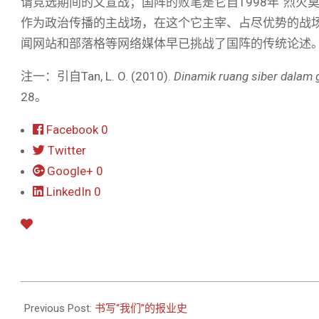
谓竞选期间的文宣战；国阵的败笔是它自1998年“烈火
作为政治传播的主战场，在这个它主宰、占尽优势的战
闻网站和部落格等网络媒体早已挑战了国阵的传统论述
注一：引自Tan, L. O. (2010).
Dinamik ruang siber dalam 
28。
Facebook
0
Twitter
Google+
0
LinkedIn
0
2011-
06-
Previous Post:
书写“我们”的报业史