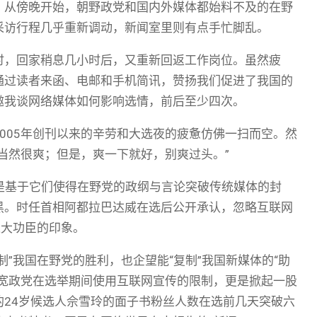
。从傍晚开始，朝野政党和国内外媒体都始料不及的在野
采访行程几乎重新调动，新闻室里则有点手忙脚乱。
时，回家稍息几小时后，又重新回返工作岗位。虽然疲
通过读者来函、电邮和手机简讯，赞扬我们促进了我国的
邀我谈网络媒体如何影响选情，前后至少四次。
005年创刊以来的辛劳和大选夜的疲惫仿佛一扫而空。然
当然很爽；但是，爽一下就好，别爽过头。”
要是基于它们使得在野党的政纲与言论突破传统媒体的封
黑。时任首相阿都拉巴达威在选后公开承认，忽略互联网
之大功臣的印象。
”我国在野党的胜利，也企望能“复制”我国新媒体的“助
放宽政党在选举期间使用互联网宣传的限制，更是掀起一股
24岁候选人佘雪玲的面子书粉丝人数在选前几天突破六