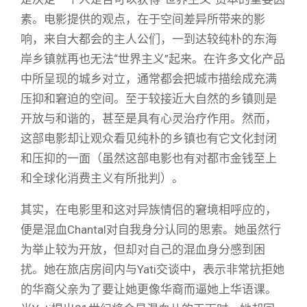
素。电影提供的观点，在于空间差异所带来的影
响，来自大都会的主人公们，一到达较纯朴的东海
岸乡镇就再也无法“世界主义”起来。在许多文化产品
中所呈现的城乡对立，通常都会把城市描绘成充满
压抑和窘迫的空间。至于较接近大自然的乡镇则是
开放与和谐的，甚至是具有心灵治疗作用。然而，
这部电影却让观众看见纯朴的乡镇也有它文化封闭
和压抑的一面（虽然这部电影也有对都市金钱至上
和全球化消费主义有所批判）。
其实，在电影里和这对异族情侣的窘境相呼应的，
便是混血Chantal对自我身分认同的思索。她虽然行
为举止较为开放，但却对自己的混血身分感到困
扰。她在旅店房间内与Yati交谈中，表示非常抗拒她
的华裔父亲为了要让她更像华裔而逼她上华语课。