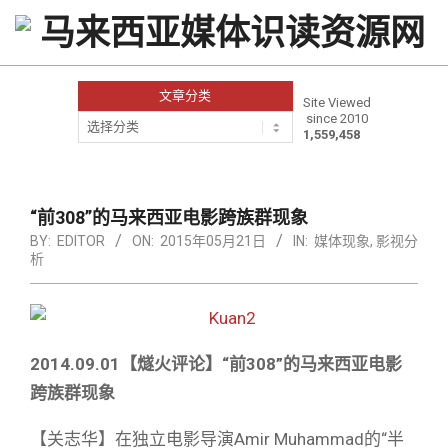
Skip
to
content
文章分类
Site Viewed
since 2010
文
1,559,458
章
分
类
Primary
Navigation
“前308”的马来西亚电影跨族群现象
Menu
BY:
EDITOR
ON:
2015年05月21日
IN:
媒体现象
,
影视分
析
2014.09.01【燧火评论】“前308”的马来西亚电影
跨族群现象
【关志华】在独立电影导演Amir Muhammad的“半