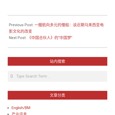
2015-
05-
Previous Post:
一艘航向多元的慢船：谈近期马来西亚电
21
影文化的改变
Next Post:
《中国合伙人》的“中国梦”
站内搜索
Search
文章分类
English/BM
产业讯息