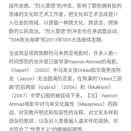
段所迷惑。“烈火莫熄”的冲击，影响了那些拥有批判
思维的文化和艺术工作者，把文化和艺术当成是介
入社会的场域，以提倡一种跨文化、跨语言、跨族
群的公民政治。“烈火莫熄”的冲击也在净选盟运动，
“308政治海啸”和2013年505大选继续发酵。
当谈到呈现跨族群的马来西亚电影时，许多人第一
时间想到的也许是已故导演Yasmin Ahmad的电影。
《Sepet》（2005）中马来女孩Orked和华裔男孩阿
龙（Jason）无法圆满的恋爱，在导演的“Orked三部
曲”的后两部《Gubra》（2006）和《Mukhsin》
（2007）中梦幻般的被延续下来。【注】 Yasmin
Ahmad电影中对马来文化属性（Malayness）的挑
战、对宗教开明式和包容性的诠释、对文化多样和
混杂的歌颂，以及对人类普遍人道关怀的颂扬，完
全符合了“世界主义”的精神和理想。