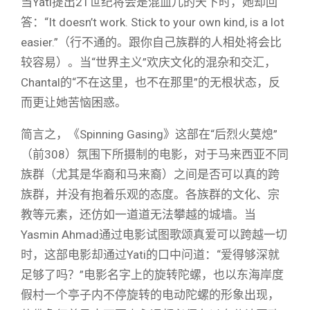
当Yati提出21世纪将会是混血儿的天下时，她却回
答：“It doesn’t work. Stick to your own kind, is a lot
easier.”（行不通的。跟你自己族群的人相处将会比
较容易）。当“世界主义”欢庆文化的混杂和交汇，
Chantal的“不在这里，也不在那里”的无根状态，反
而更让她苦恼困惑。
简言之，《Spinning Gasing》这部在“后烈火莫熄”
（前308）氛围下所摄制的电影，对于马来西亚不同
族群（尤其是华裔和马来裔）之间是否可以真的跨
族群，并没有抱着乐观的态度。各族群的文化、宗
教等元素，还仿如一道道无法攀越的城墙。当
Yasmin Ahmad通过电影试图歌颂真爱可以跨越一切
时，这部电影却通过Yati的口中问道：“爱得够深就
足够了吗？”电影名字上的旋转陀螺，也以东海岸度
假村一个亭子内不停旋转的电动陀螺的形象出现，