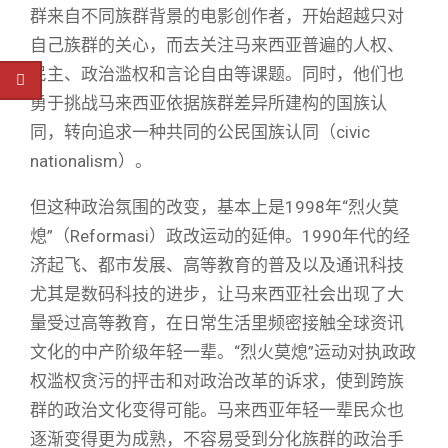
群来自不同族群背景的电影创作者，开始超越只对
自己族群的关心，而去关注马来西亚普遍的人权、
民主、政治滥权和言论自由等课题。同时，他们也
勇于挑战马来西亚依据族群差异所建构的国族认
同，转向追求一种共同的公民国族认同（civic
nationalism）。
但这种政治氛围的改变，基本上是1998年“烈火莫
熄”（Reformasi）政改运动的延伸。1990年代的经
济起飞、都市发展、高等教育的普及以及通讯科技
尤其是数码科技的进步，让马来西亚社会出现了大
量受过高等教育，在日常生活里频密接触全球资讯
文化的中产阶级年轻一辈。“烈火莫熄”运动对执政政
权滥权贪污的抨击和对政治改革的诉求，使到跨族
群的政治文化变得可能。马来西亚年轻一辈民众也
逐渐变得更为成熟，不容易受到分化族群的政治手