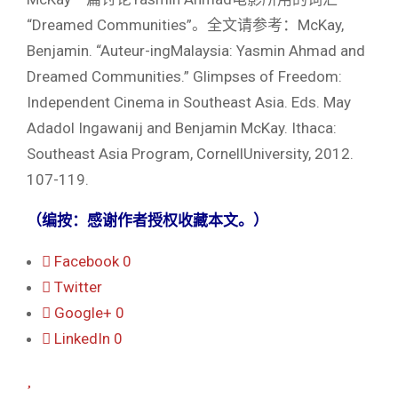
“Dreamed Communities”。全文请参考：McKay,
Benjamin. “Auteur-ingMalaysia: Yasmin Ahmad and
Dreamed Communities.” Glimpses of Freedom:
Independent Cinema in Southeast Asia. Eds. May
Adadol Ingawanij and Benjamin McKay. Ithaca:
Southeast Asia Program, CornellUniversity, 2012.
107-119.
（编按：感谢作者授权收藏本文。）
Facebook
0
Twitter
Google+
0
LinkedIn
0