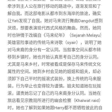
牵涉到主人公在旅行移动的路途中，逐渐发现和了
解自我。而这部电影从都市到东海岸的旅途，确实
让Yati发现了自我。她对马来流行舞曲Dangdut感到
厌烦，想要表演现代西式风格的舞曲。然而，她同
时也钟情于改编自《马来纪年》（Sejarah Melayu）
英雄冒险事迹的传统马来诗歌（syair），说明了她
对马来裔的身分有一定认同。当叙事空间从都市转
移到乡镇时，她也开始认真思考自己的身分认同。
尤其是马来乡村，时常被看成是保存马来传统文化
属性的空间。她到乡村会见她的姐姐和姐夫，却必
须卸下自己平时的摇滚式装扮，换上传统的马来服
装，行为举止也变得较为谨慎。姐夫知道她在玩摇
滚，谴责她忘记了自己的马来裔身分认同。当她在
旅店看见宗教局所进行的幽会检察（Khalwat raid）
时，她也了解到如果她跟Harry都不愿牺牲彼此的自