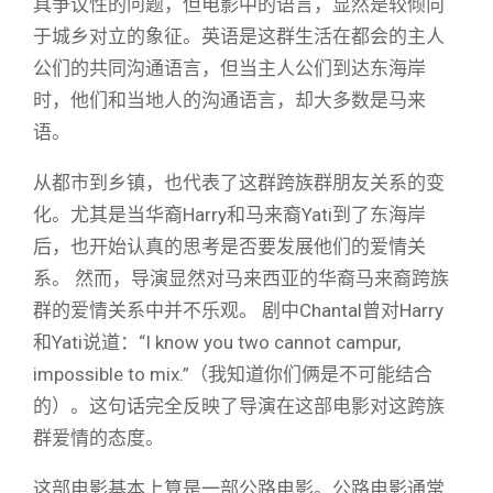
具争议性的问题，但电影中的语言，显然是较倾向
于城乡对立的象征。英语是这群生活在都会的主人
公们的共同沟通语言，但当主人公们到达东海岸
时，他们和当地人的沟通语言，却大多数是马来
语。
从都市到乡镇，也代表了这群跨族群朋友关系的变
化。尤其是当华裔Harry和马来裔Yati到了东海岸
后，也开始认真的思考是否要发展他们的爱情关
系。 然而，导演显然对马来西亚的华裔马来裔跨族
群的爱情关系中并不乐观。 剧中Chantal曾对Harry
和Yati说道：“I know you two cannot campur,
impossible to mix.”（我知道你们俩是不可能结合
的）。这句话完全反映了导演在这部电影对这跨族
群爱情的态度。
这部电影基本上算是一部公路电影。公路电影通常