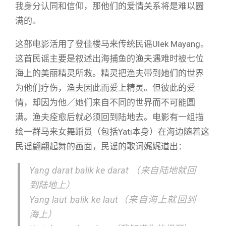
我身分认同和信仰，那他们的爱情关系将是难以圆
满的。
这部电影活用了登佳楼马来传统民谣Ulek Mayang。
这首民谣主要是叙述出海捕鱼的渔夫遇难时被七位
海上的美丽精灵所救。精灵把渔夫带到她们的世界
为他们疗伤，渔夫因此而爱上精灵。但彼此的爱
情，却因为他／她们来自不同的世界而不可能圆
满。渔夫痊愈后就必须回到陆地去。电影有一组描
绘一群马来女舞蹈员（包括Yati本身）在海边随着这
民谣翩翩起舞的画面，民谣的歌词娓娓道出：
Yang darat balik ke darat （来自陆地就回
到陆地上）
Yang laut balik ke laut（来自海上就回到
海上）