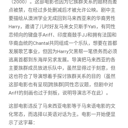
（2000）。这部电影也因为它族群关系的题材而差
点被禁，在经过多处删减后才被允许公映。剧中主
要描绘从澳洲学业无成回到马来西亚来的华裔男性
Harry，邀请了儿时好友马来女贝斯手Yati，有同性
恋倾向的键盘手Ariff、印度裔鼓手JJ和拥有法国和
华裔血统的Chantal共同组成一个乐队，想要在首都
发展歌艺事业，但因为Harry欠黑帮一笔债务而必须
逃离首都到东海岸另求发展。导演把马来西亚的各
主要族群成员放进乐队中，虽然显得过于刻意，但
这也符合了导演想着手探讨族群关系的目的（虽然
这部电影也有呈现[跨族群]同性恋议题，但剧中对
Ariff的刻画也过于刻板，说明导演志不在此）。
这部电影违反了马来西亚电影等于马来语电影的文
化常态，而选择以英语对话为主。电影一开始便显
示了这字幕：