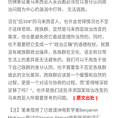
仿佛象征着马来西亚人永远都必须在以身分认同政
治问题为中心的漩涡中打转， 无法逃脱。
活在“后308”的马来西亚人，也许会觉得情况也不至
于这样悲观。跨族群，显然是马来西亚政治改变的
需求，但也要避免把它看成是理所当然的。同时，
也不需要把它变成一个“政治正确”的道德权杖。就算
没有被族群政治操弄，各族群在文化、语言和日常
生活上的差异是无法避免的。我们可以不用急于放
下自己族群的身分认同，也不需要急于否定各族群
彼此的文化差异。跨族群应该是一个缓慢和自然的
过程，更是一个对话与协商的过程。而“爱得够深就
足够了吗？”，也许是我们这些寻求国家政治改变的
马来西亚人所需要思考的问题。
‖
原文出处
‖
【注】笔者借用了已故澳洲电影学者Benjamin
McKay一篇讨论Yasmin Ahmad电影所用的词汇