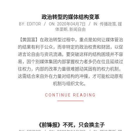
政治转型的媒体结构变革
2020-
BY:
EDITOR
ON:
2020年04月7日
IN:
传播政策
,
媒
体垄断
,
新闻自由
04-
07
【黄国富】在政治转型过程中，重点是如何让媒体管治
的结果有利于公众，而非特定的政治权贵和财团，以促
进言论自由与资讯流通。要突破这样的结构困境并不容
易，因个別媒体集团内部掌握权力者多仍在位且延续过
往权力，内部的改革力量很难撼动其固有的权力机制，
这需结合来自外在力量对结构的冲撞，才可能松动原有
机制与组织文化。
CONTINUE READING
《前锋报》不死，只会换主子