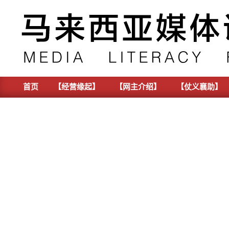
Skip
to
content
首页
【经营缘起】
【网主介绍】
【仗义襄助】
Primary
Navigation
Menu