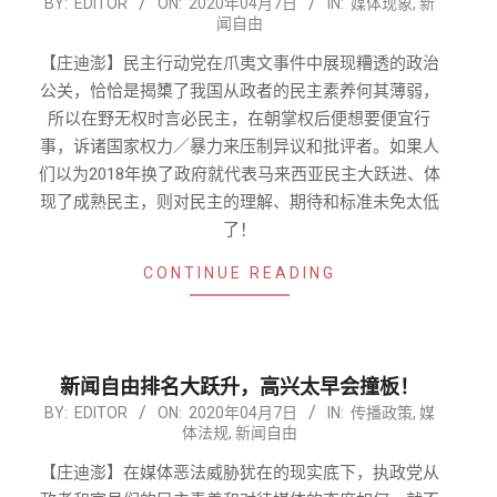
2020-
BY:
EDITOR
ON:
2020年04月7日
IN:
媒体现象
,
新
闻自由
04-
07
【庄迪澎】民主行动党在爪夷文事件中展现糟透的政治
公关，恰恰是揭橥了我国从政者的民主素养何其薄弱，
所以在野无权时言必民主，在朝掌权后便想要便宜行
事，诉诸国家权力／暴力来压制异议和批评者。如果人
们以为2018年换了政府就代表马来西亚民主大跃进、体
现了成熟民主，则对民主的理解、期待和标准未免太低
了！
CONTINUE READING
新闻自由排名大跃升，高兴太早会撞板！
2020-
BY:
EDITOR
ON:
2020年04月7日
IN:
传播政策
,
媒
体法规
,
新闻自由
04-
07
【庄迪澎】在媒体恶法威胁犹在的现实底下，执政党从