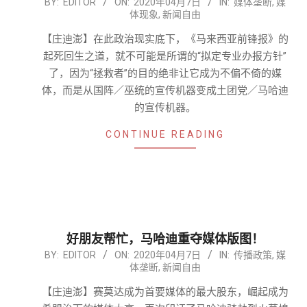
2020-
BY:
EDITOR
ON:
2020年04月7日
IN:
媒体垄断
,
媒
体现象
,
新闻自由
04-
07
【庄迪澎】在此政治现实底下，《马来西亚前锋报》的
起死回生之道，就不可能是所谓的“拟定专业办报方针”
了，因为“拯救者”的目的绝非让它成为不偏不倚的媒
体，而是从国阵／巫统的宣传机器变成土团党／马哈迪
的宣传机器。
CONTINUE READING
好朋友帮忙，马哈迪重夺媒体版图！
2020-
BY:
EDITOR
ON:
2020年04月7日
IN:
传播政策
,
媒
体垄断
,
新闻自由
04-
07
【庄迪澎】赛莫达成为首要媒体的最大股东，崛起成为