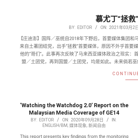
慕尤丁“拯救
2021-
BY:
EDITOR
ON:
2021年03月2
03-
【庄迪澎】国阵／巫统自2018年下野后，首要媒体集团和
02
来自土著团结党，出手“拯救”首要媒体，原因不外乎首要媒体的单一
他的“哥们”。此事再次反映了马来西亚媒体政治之现实：
盟／土团党，再到国盟／土团党，均是如此。未来倘若巫
CONTINU
‘Watching the Watchdog 2.0’ Report on the
Malaysian Media Coverage of GE14
2020-
BY:
EDITOR
ON:
2020年09月28日
IN:
ENGLISH/BM
,
媒体现象
,
新闻自由
09-
28
This report presents key findings from the monitoring