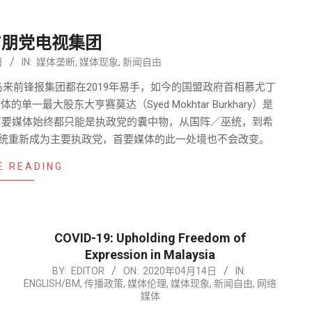
”朋党电视集团
日
IN:
媒体垄断
,
媒体现象
,
新闻自由
马来前锋报集团都在2019年易手，如今的国盟政府首相慕尤丁
最大股东大亨赛莫达（Syed Mokhtar Burkhary）是
首要媒体始终都只能是执政党的囊中物，从国阵／巫统，到希
统重新成为主要执政党，首要媒体的此一处境也不会改变。
E READING
COVID-19: Upholding Freedom of
Expression in Malaysia
2020-
BY:
EDITOR
ON:
2020年04月14日
IN:
ENGLISH/BM
,
传播政策
,
媒体伦理
,
媒体现象
,
新闻自由
,
网络
04-
媒体
14