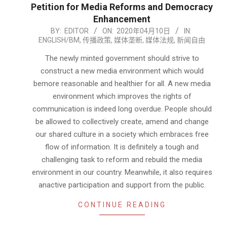
Petition for Media Reforms and Democracy
Enhancement
2020-
BY:
EDITOR
ON:
2020年04月10日
IN:
ENGLISH/BM
,
传播政策
,
媒体垄断
,
媒体法规
,
新闻自由
04-
10
The newly minted government should strive to
construct a new media environment which would
bemore reasonable and healthier for all. A new media
environment which improves the rights of
communication is indeed long overdue. People should
be allowed to collectively create, amend and change
our shared culture in a society which embraces free
flow of information. It is definitely a tough and
challenging task to reform and rebuild the media
environment in our country. Meanwhile, it also requires
anactive participation and support from the public.
CONTINUE READING