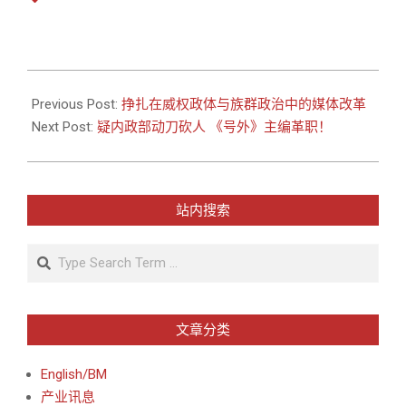
2010-
08-
Previous Post:
挣扎在威权政体与族群政治中的媒体改革
17
Next Post:
疑内政部动刀砍人 《号外》主编革职！
站内搜索
Search
文章分类
English/BM
产业讯息