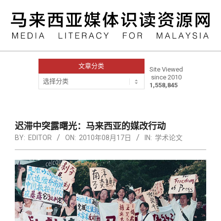
Skip
to
content
文章分类
Site Viewed
since 2010
文
1,558,845
章
分
类
Primary
Navigation
迟滞中突露曙光：马来西亚的媒改行动
Menu
BY:
EDITOR
ON:
2010年08月17日
IN:
学术论文