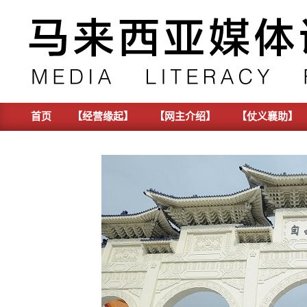
Skip
to
content
首页
【经营缘起】
【网主介绍】
【仗义襄助】
Primary
Navigation
Menu