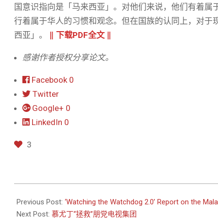
国意识指向是「马来西亚」。对他们来说，他们有着属
行着属于华人的习惯和观念。但在国族的认同上，对于
西亚」。
‖
下载PDF全文
‖
感谢作者授权分享论文。
Facebook
0
Twitter
Google+
0
LinkedIn
0
3
2020-
10-
Previous Post:
‘Watching the Watchdog 2.0’ Report on the Mal
20
Next Post:
慕尤丁“拯救”朋党电视集团