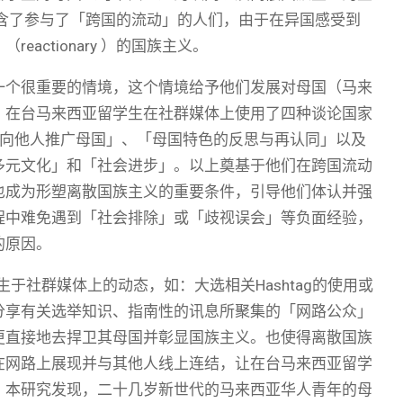
形成包含了参与了「跨国的流动」的人们，由于在异国感受到
ctionary ）的国族主义。
一个很重要的情境，这个情境给予他们发展对母国（马来
，在台马来西亚留学生在社群媒体上使用了四种谈论国家
我是谁」、「向他人推广母国」、「母国特色的反思与再认同」以及
多元文化」和「社会进步」。以上奠基于他们在跨国流动
也成为形塑离散国族主义的重要条件，引导他们体认并强
程中难免遇到「社会排除」或「歧视误会」等负面经验，
的原因。
于社群媒体上的动态，如：大选相关Hashtag的使用或
分享有关选举知识、指南性的讯息所聚集的「网路公众」
更直接地去捍卫其母国并彰显国族主义。也使得离散国族
情感能在网路上展现并与其他人线上连结，让在台马来西亚留学
，本研究发现，二十几岁新世代的马来西亚华人青年的母