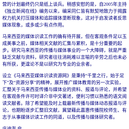
营的计划最终仍只是纸上谈兵。稍感安慰的是，自2005年主持
《独立新闻在线》编务以来，编采同仁皆有默契地致力于揭露
权力机关打压媒体和追踪媒体垄断现象，这对于启发读者反思
媒体现象，或多或少有点作用。
马来西亚的媒体识读工作的确有待开展，但在客观条件足以玉
成美事之前，媒体相关文献的汇集与累积，是十分重要的起
步。研究马来西亚的传播与媒体事业的一个大障碍，就是严重
缺乏文献与资料，研究者往往消耗难以言喻的辛劳之后也未必
有所获，更遑论不是以研究为专业的业余者。
设立《马来西亚媒体识读资源网》是秉持“千里之行，始于足
下”及“资源分享”的精神，展开推广媒体教育的另一次实验，
汇整关于马来西亚传播与媒体业的资料、报道与评论，并希望
在客观条件许可时译介非中文著述，便利习惯以熟悉的语文阅
读文献者。除了希望能及时上载最新传播与媒体动态报道与评
论，也期盼逐步汇整旧文献，冀望藉此嘉惠传播院校师生、有
志于从事媒体识读工作的同道，以及传播与媒体研究者。
庄迪澎 启