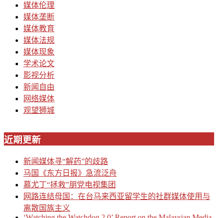
媒体伦理
媒体垄断
媒体教育
媒体法规
媒体现象
学术论文
影视分析
新闻自由
网络媒体
观望狮城
近期更新
新闻媒体寻“解药”的歧路
马国《东方日报》急流泛舟
慕尤丁“拯救”朋党电视集团
网路连结母国：在台马来西亚留学生的社群媒体使用与
离散国族主义
‘Watching the Watchdog 2.0’ Report on the Malaysian Media