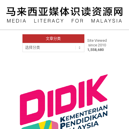
Skip
to
content
文章分类
Site Viewed
since 2010
文
1,558,680
章
分
类
Primary
Navigation
Menu