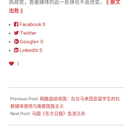
执政党，首要媒体的此一处境也不会改变。
‖
原文
出处
‖
Facebook
0
Twitter
Google+
0
LinkedIn
0
1
2021-
03-
Previous Post:
网路连结母国：在台马来西亚留学生的社
02
群媒体使用与离散国族主义
Next Post:
马国《东方日报》急流泛舟