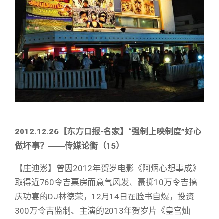
2012.12.26
【东方日报•名家】
“强制上映制度”好心
做坏事？
――
传媒论衡（
15
）
【庄迪澎】曾因2012年贺岁电影《阿炳心想事成》
取得近760令吉票房而意气风发、豪掷10万令吉搞
庆功宴的DJ林德荣，12月14日在脸书自爆，投资
300万令吉监制、主演的2013年贺岁片《皇宫灿