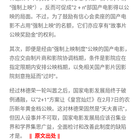
“强制上映”），反而可促成“2 + n”部国产电影得以公
映的局面。不过，为了鼓励有信心会卖座的国产电
影不占用“强制上映”的名额，它们亦应享有“故事片
公映奖励金”的权利。
其次，即便是经由“强制上映制度”公映的国产电影，
亦应交由制片商和影院协调档期，条件是影院应在
指定限期内安排公映档期，以免相关国产影片因影
院刻意拖延而“过时”。
经过林德荣一轮叫嚣之后，国家电影发展局终于破
例通融，以“2+1”方案让《皇宫灿烂》在2月7日的农
历新年黄金档公映。这对林德荣固然是“天大喜讯”，
但因人设事并不可取，国家电影发展局应该召集业
界和学界集思广益，全面检讨和改善此制度的缺陷
才是。
‖
原文出处
‖