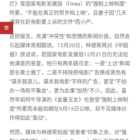
烂》受国家电影发展局（Finas）的“强制上映制度”
所累，“不能在真正的贺岁档上映”，且妻子因“几天
通宵在赶电影要上诉的文件”而小产。
这则留言，充满“冲突性”和悲情的新闻价值，自然会
引起媒体竞相跟进。12月20日，林德荣再对《中国
报》放话说，若国家电影发展局12月21日仍无法给
他满意的答复，他只有两条路可走：一是“上访”新闻
部长莱士雅丁，二是不排除把电影广告换成黑色有
“谋杀我孩儿，谋杀我电影”字样的广告，甚至“不怕
办一场和平集会”，更为此事“加热”不少。因此，虽
然早前阿牛导演的《金童玉女》也曾受“强制上映制
度”所累而未能如期在9月13日公映，却不见媒体炒
作得如此“轰动”。
然而，媒体为林德荣刻画“受害者”印象之余，对“强