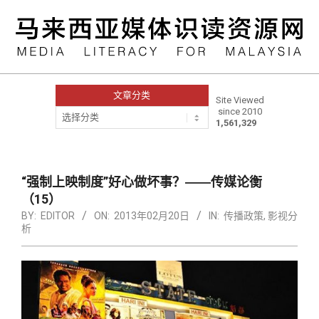
Skip
to
content
文章分类
Site Viewed
since 2010
文
1,561,329
章
分
类
Primary
Navigation
“强制上映制度”好心做坏事？――传媒论衡
Menu
（15）
BY:
EDITOR
ON:
2013年02月20日
IN:
传播政策
,
影视分
析