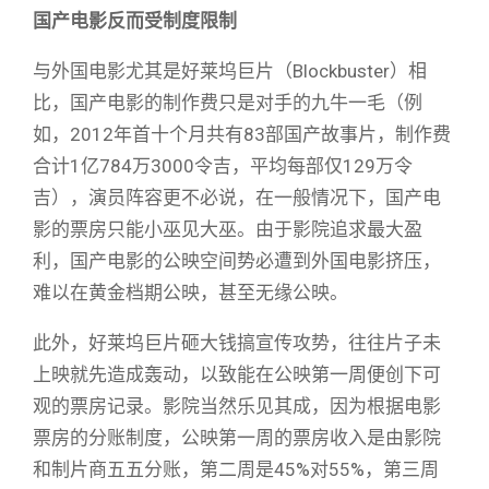
国产电影反而受制度限制
与外国电影尤其是好莱坞巨片（Blockbuster）相
比，国产电影的制作费只是对手的九牛一毛（例
如，2012年首十个月共有83部国产故事片，制作费
合计1亿784万3000令吉，平均每部仅129万令
吉），演员阵容更不必说，在一般情况下，国产电
影的票房只能小巫见大巫。由于影院追求最大盈
利，国产电影的公映空间势必遭到外国电影挤压，
难以在黄金档期公映，甚至无缘公映。
此外，好莱坞巨片砸大钱搞宣传攻势，往往片子未
上映就先造成轰动，以致能在公映第一周便创下可
观的票房记录。影院当然乐见其成，因为根据电影
票房的分账制度，公映第一周的票房收入是由影院
和制片商五五分账，第二周是45%对55%，第三周