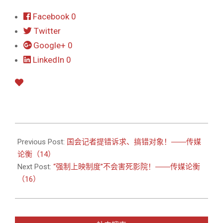
Facebook
0
Twitter
Google+
0
LinkedIn
0
2013-
02-
Previous Post:
国会记者提错诉求、搞错对象！――传媒
20
论衡（14）
Next Post:
“强制上映制度”不会害死影院！――传媒论衡
（16）