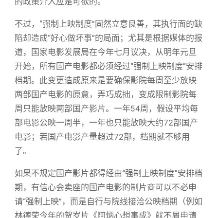
的政策介入应是可欲的。
不过，“强制上映制度”固然立意良善，其执行面的缺
陷却造成“好心做坏事”的局面；尤其是根据媒体的报
道，国家电影发展局在今年七月议决，从明年元旦
开始，所有国产电影都必须经过“强制上映制度”安排
档期。此变更造成原来是要确保影院每周至少放映
两部国产电影的原意，弄巧成拙，变成限制影院每
周只能放映两部国产影片。一年54周，假设平均每
部电影公映一周半，一年也只能放映大约72部国产
电影；若国产电影产量超过72部，档期就不够用
了。
如果不规定国产影片都得经由“强制上映制度”安排档
期，有信心会卖座的国产电影的制片商可以不必申
请“强制上映”，而是自行与院线接洽公映档期（例如
林德荣今年的贺岁片《阿炳心想事成》就不屑申请