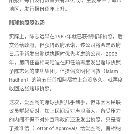
阳报》每日发行数量共有30万份，主要集中于城市
地区，发行报份逐年上升。
赌球执照恐泡汤
实际上，陈志远早在1987年就已获得赌球执照，后
交还给政府，但获得政府承诺，该公司将会是政府
日后重新发出赌球执照时优先考虑的公司。2003
年，第四任首相马哈迪在卸任前再度发出赌球执照
予陈志远的成功集团，但提倡文明化回教（Islam
Hadhari）的第五任首相阿都拉上台没多久，就再度
收回这张赌球执照。
这次，爱胜阁的赌球执照几乎到手，但却因为民联
议员群起反对，加上民间反对声浪渐大，备受压力
的内阁不得不对外宣称政府还没发出执照，只是寄
了批准信（Letter of Approval）给爱胜阁，首相纳