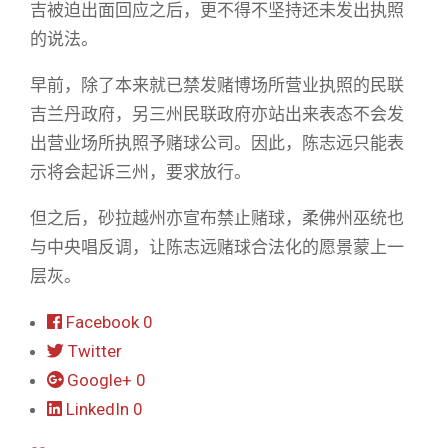
吉被迫出面回应之后，更不得不坚持还未发出执照
的说法。
早前，除了本来就已禁发赌博场所营业执照的民联
吉兰丹政府，另三州民联政府亦站出来表态不会发
出营业场所执照予赌球公司。因此，陈志远只能表
示将会起诉三州，要求放行。
但之后，砂拉越州亦宣布禁止赌球，柔佛州巫统也
与中央唱反调，让陈志远赌球合法化的愿景蒙上一
层灰。
Facebook
0
Twitter
Google+
0
LinkedIn
0