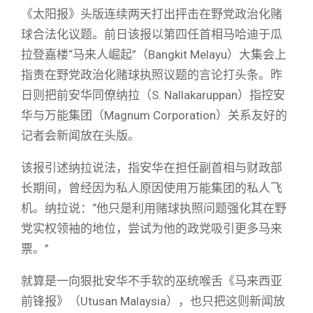
《太阳报》头版连续两天打出抨击在野党政治化赌
球合法化议题。前日该报以第四任首相马哈迪于瓜
拉登嘉楼“马来人崛起”（Bangkit Melayu）大集会上
指责在野党政治化赌球执照议题的言论打头条。昨
日则把前安华同僚纳拉（S. Nallakaruppan）指控安
华与万能集团（Magnum Corporation）关系友好的
记者会新闻放在头版。
该报引述纳拉说法，指安华在担任副首相与财政部
长期间，曾经因为私人原因使用万能集团的私人飞
机。纳拉说：“他只是利用赌球执照问题强化其在野
党实权领袖的地位，尝试为他的政党吸引更多马来
票。”
就算是一向狠批安华不手软的巫统喉舌《马来西亚
前锋报》（Utusan Malaysia），也只把这则新闻放