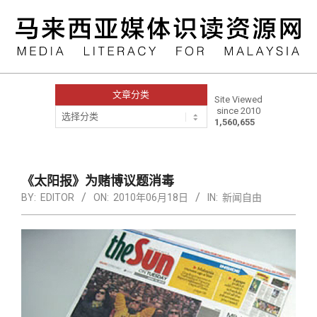
Skip
to
content
文章分类
Site Viewed
since 2010
文
1,560,655
章
分
类
Primary
Navigation
《太阳报》为赌博议题消毒
Menu
BY:
EDITOR
ON:
2010年06月18日
IN:
新闻自由