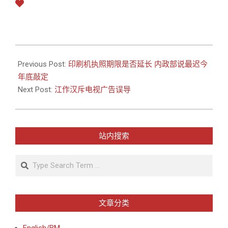
2010-
06-
Previous Post:
印刷机执照期限是否延长 内政部说最迟今
18
年底敲定
Next Post:
江作汉斥电视广告误导
站内搜索
Search
文章分类
English/BM