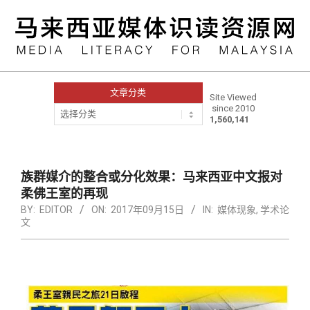
Skip
to
content
文章分类
Site Viewed
since 2010
文
1,560,141
章
分
类
Primary
Navigation
族群媒介的整合或分化效果：马来西亚中文报对
Menu
柔佛王室的再现
BY:
EDITOR
ON:
2017年09月15日
IN:
媒体现象
,
学术论
文