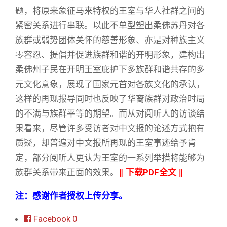
题，将原来象征马来特权的王室与华人社群之间的
紧密关系进行串联。以此不单型塑出柔佛苏丹对各
族群或弱势团体关怀的慈善形象、亦是对种族主义
零容忍、提倡并促进族群和谐的开明形象，建构出
柔佛州子民在开明王室庇护下多族群和谐共存的多
元文化意象，展现了国家元首对各族文化的承认，
这样的再现报导同时也反映了华裔族群对政治时局
的不满与族群平等的期望。而从对阅听人的访谈结
果看来，尽管许多受访者对中文报的论述方式抱有
质疑，却普遍对中文报所再现的王室事迹给予肯
定，部分阅听人更认为王室的一系列举措将能够为
族群关系带来正面的效果。
‖
下载PDF全文
‖
注：感谢作者授权上传分享。
Facebook
0