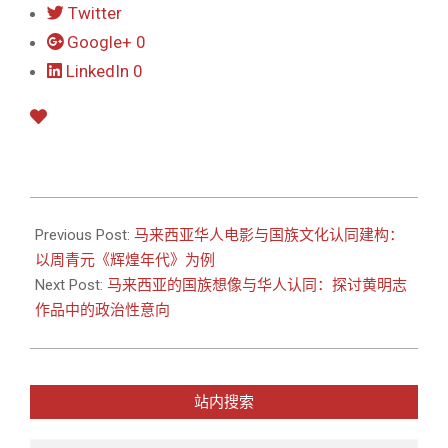
Twitter
Google+
0
LinkedIn
0
2017-
09-
Previous Post:
马来西亚华人电影与国族文化认同建构：
15
以周青元《辉煌年代》为例
Next Post:
马来西亚的国族想像与华人认同：探讨黄明志
作品中的政治性意向
站内搜索