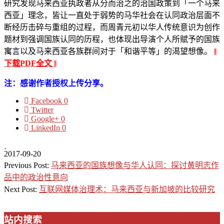
研究发现马来西亚执政者从分而治之的治国政策到「一个马来
西亚」理念，皆让一直处于弱势的马华社会在认同政治层面不
断经历击碎与重组的过程，而周青元初以华人传统意识为创作
题材到强调国族认同的历程，也体现出导演个人所赋予的国族
寓言以及马来西亚各族群间对于「和谐平等」的渴望想像。
‖
下载PDF全文 ‖
注：感谢作者授权上传分享。
Facebook
0
Twitter
Google+
0
LinkedIn
0
2017-09-20
Previous Post:
马来西亚的国族想像与华人认同：探讨黄明志作
品中的政治性意向
Next Post:
互联网媒体治理术：马来西亚与新加坡的比较研究
站内搜索