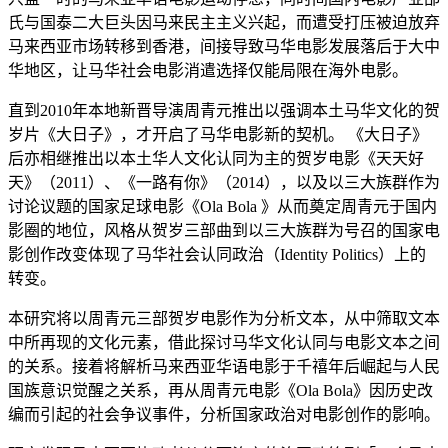
氏与国泰二大巨头因马来民主主义兴起，而遭受打压被迫放弃
马来西亚市场转移到香港，间接导致马华电影发展落后于大中
华地区，让马华社会电影消遣选择仅能局限在海外电影。
直到2010年本地新晋导演周青元推出以强调本土马华文化的贺
岁片《大日子》，才开启了马华电影新的契机。 《大日子》
后亦相继推出以本土华人文化认同为主的贺岁电影《天天好
天》（2011）、《一路有你》（2014），以及以三大族群作为
讨论议题的国家足球电影《Ola Bola 》从而奠定周青元于国内
影圈的地位，风格从贺岁三部曲到以三大族群为号召的国家电
影创作改变体现了马华社会认同政治（Identity Politics）上的
转变。
本研究将以周青元三部贺岁电影作为分析文本，从中筛取文本
中所再现的文化元素，借此探讨马华文化认同与电影文本之间
的关系。接着将解析马来西亚华语电影于千禧年后崛起与人民
国族意识觉醒之关系，再从周青元电影《Ola Bola》因历史改
编而引起的社会争议事件，分析国家政治对电影创作的影响。