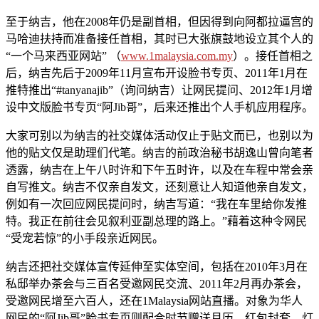
至于纳吉，他在2008年仍是副首相，但因得到向阿都拉逼宫的
马哈迪扶持而准备接任首相，其时已大张旗鼓地设立其个人的
“一个马来西亚网站” （
www.1malaysia.com.my
）。接任首相之
后，纳吉先后于2009年11月宣布开设脸书专页、2011年1月在
推特推出“#tanyanajib”（询问纳吉）让网民提问、2012年1月增
设中文版脸书专页“阿Jib哥”，后来还推出个人手机应用程序。
大家可别以为纳吉的社交媒体活动仅止于贴文而已，也别以为
他的贴文仅是助理们代笔。纳吉的前政治秘书胡逸山曾向笔者
透露，纳吉在上午八时许和下午五时许，以及在车程中常会亲
自写推文。纳吉不仅亲自发文，还刻意让人知道他亲自发文，
例如有一次回应网民提问时，纳吉写道：“我在车里给你发推
特。我正在前往会见叙利亚副总理的路上。”藉着这种令网民
“受宠若惊”的小手段亲近网民。
纳吉还把社交媒体宣传延伸至实体空间，包括在2010年3月在
私邸举办茶会与三百名受邀网民交流、2011年2月再办茶会，
受邀网民增至六百人，还在1Malaysia网站直播。对象为华人
网民的“阿Jib哥”脸书专页则配合时节赠送月历、红包封套、灯