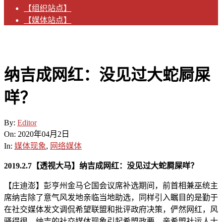
【组织站点】
【媒体站点】
纳吉成网红：没见过大蛇屙屎
咩？
By:
Editor
On:
2020年04月2日
In:
媒体现象
,
网络媒体
2019.2.7【透视大马】纳吉成网红：没见过大蛇屙屎咩？
【庄迪澎】彭亨州金马仑国会议席补选期间，前首相兼巫统主
席纳吉除了意气风发地亲临当地助选，同样引入瞩目的是勤于
在社交媒体发文调侃希望联盟和批评政府决策，俨然网红，风
骚得很。纳吉的社交媒体现象引起希盟政要、亲希盟社运人士