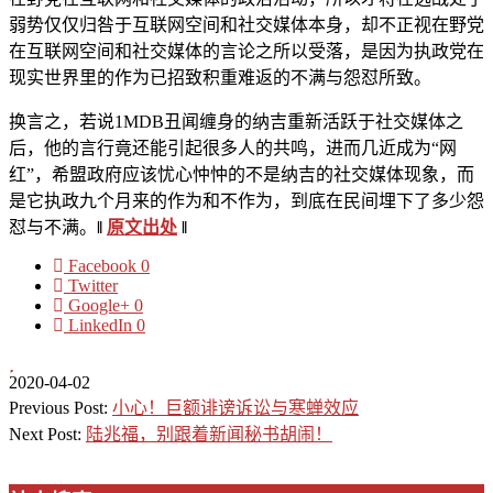
弱势仅仅归咎于互联网空间和社交媒体本身，却不正视在野党
在互联网空间和社交媒体的言论之所以受落，是因为执政党在
现实世界里的作为已招致积重难返的不满与怨怼所致。
换言之，若说1MDB丑闻缠身的纳吉重新活跃于社交媒体之
后，他的言行竟还能引起很多人的共鸣，进而几近成为“网
红”，希盟政府应该忧心忡忡的不是纳吉的社交媒体现象，而
是它执政九个月来的作为和不作为，到底在民间埋下了多少怨
怼与不满。
‖
原文出处
‖
Facebook
0
Twitter
Google+
0
LinkedIn
0
2020-04-02
Previous Post:
小心！巨额诽谤诉讼与寒蝉效应
Next Post:
陆兆福，别跟着新闻秘书胡闹！