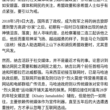
如安碧嘉、媒体和网民的关注，希盟政要和亲希盟人士似乎有
点紧张，要引以为戒。
2018年5月9日大选，国阵丢了政权，成为败军之将的纳吉旋即
遭到警方高调“抄家”之后，初期有一段时日在媒体出现的纳吉
神情沮丧、落寞；耐人寻味的是，总检察署接二连三起诉他之
后，他反而重现神采飞扬、越战越勇的样子，到金马仑为国阵
（巫统）候选人助选期间上山下水和调侃希盟政要时，尤其意
气风发。
然而，纳吉活跃于社交媒体，并不是最近才有的事。论意识到
触达网民之需要和触达网民之能力，纳吉比两个前任首相马哈
迪和阿都拉巴达威都强。马来西亚初接互联网时，已是马哈迪
执政后期，互联网开始普及则归功于“烈火莫熄”阵营善用匿名
网站和电邮群组广传讯息，马哈迪政府则以传统媒体对安华和
“烈火莫熄”运动展开铺天盖地的抹黑。阿都拉接任时虽有28岁
的年轻女婿凯里（Khairy Jamaluddin）辅佐，但是他仍一如既
往，主要依赖传统媒体作为宣传利器，直至五年后的大选遭遇
重挫时，方才承认忽略了互联网选战。