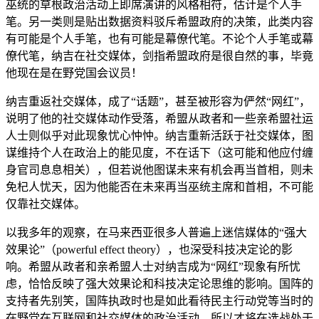
巫统的草根政治活动上即席演讲的风格相符，估计是个人手
笔。另一类则是贴出数据资料驳斥希盟政府的决策，此类内容
有可能是个人手笔，也有可能是幕僚代笔。不论个人手笔或幕
僚代笔，纳吉在社交媒体，剑指希盟政府是很自然的事，毕竟
他现在是在野党国会议员！
纳吉重返社交媒体，成了“话题”，甚至被形容为俨然“网红”，
说明了他的社交媒体动作受落，希盟从政者和一些亲希盟社运
人士则似乎对此现象忧心忡忡。纳吉重新活跃于社交媒体，图
谋维持个人在政治上的能见度，不在话下（这可能和他应付缠
身官司息息相关），但若说他图谋未来有机会再当首相，则未
免杞人忧天，因为他能否在未来再当巫统主席和首相，不可能
仅靠社交媒体。
以我多年的观察，在马来西亚很多人普遍上迷信媒体的“强大
效果论”（powerful effect theory），也深受科技决定论的影
响。希盟从政者和亲希盟人士对纳吉成为“网红”现象有所忧
虑，恰恰反映了强大效果论和科技决定论思维的影响。国阵的
支持者先别笑，国阵执政时也是如此看待民主行动党等当时的
在野党在互联网和社交媒体的政治活动，所以才将在选战处于