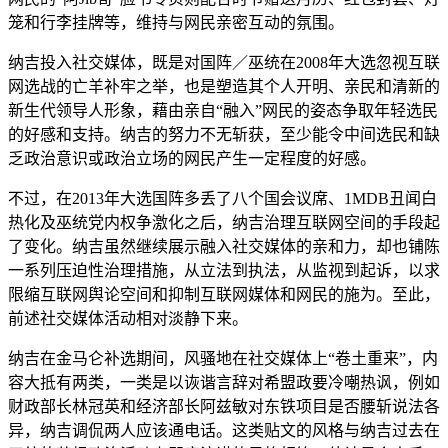
笼和行李挂牌等，维持与网民亲密互动的氛围。
纳吉投入社交媒体，既是对国阵／巫统在2008年大选忽视互联
网选战的亡羊补牢之举，也是塑造其个人开明、亲民和清新的
新生代领导人形象，藉由亲自“融入”网民的姿态争取年轻选民
的好感和支持。纳吉的努力不无斩获，至少能令中间选民和缺
乏政治意识或政治立场的网民产生一定程度的好感。
不过，在2013年大选国阵多丢了八个国会议席、1MDB丑闻白
热化及巫统党内权争激化之后，纳吉治理互联网空间的手段起
了变化。纳吉虽然继续展示融入社交媒体的亲和力，却也铺陈
一系列压迫性治理措施，从立法到执法，从监视到起诉，以求
限缩互联网舆论空间和抑制互联网媒体和网民的施为。至此，
前述社交媒体活动相对淡静下来。
纳吉在金马仑补选期间，风骚地在社交媒体上“卷土重来”，内
容大抵有两类，一类是以诙谐言辞对希盟政要冷嘲热讽，例如
财政部长林冠英和经济部长阿兹敏对东铁项目是否腰斩说法各
异，纳吉调侃两人应该通电话。这类贴文的风格与纳吉过去在