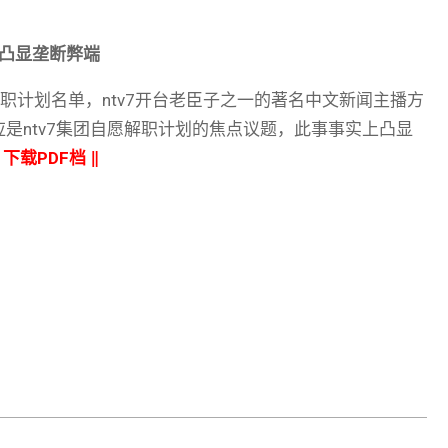
职凸显垄断弊端
愿解职计划名单，ntv7开台老臣子之一的著名中文新闻主播方
是ntv7集团自愿解职计划的焦点议题，此事事实上凸显
‖
下载PDF档
‖