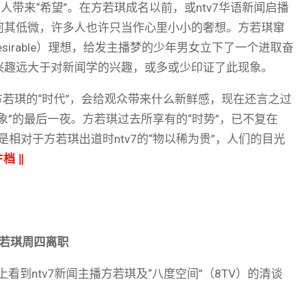
人带来“希望”。在方若琪成名以前，或ntv7华语新闻启播
何其低微，许多人也许只当作心里小小的奢想。方若琪窜
sirable）理想，给发主播梦的少年男女立下了一个进取奋
兴趣远大于对新闻学的兴趣，或多或少印证了此现象。
有方若琪的“时代”，会给观众带来什么新鲜感，现在还言之过
象”的最后一夜。方若琪过去所享有的“时势”，已不复在
相对于方若琪出道时ntv7的“物以稀为贵”，人们的目光
F档
‖
7方若琪周四离职
看到ntv7新闻主播方若琪及“八度空间”（8TV）的清谈