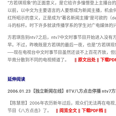
“方若琪现象”的正面意义，是它给许多憧憬登上主播台的
以前，以中文为主要语言的人要想成为新闻主播，机会
红所昭示的意义，正是成为“著名新闻主播”是可欲的（de
斗的标杆。时下许多就读传播学系的学生对广电媒体的
方若琪告别ntv7之后，ntv7中文时事节目开始进入没
早。不过，昨晚既是方若琪的最后一夜，也是“方若琪现
──现在电视台中文时事节目虽然还谈不上百花齐放，但是
毕竟分散到不同的电视频道了。
‖
原文出处
‖
下载PD
延伸阅读
2006.01.23【独立新闻在线】8TV八方点击停播 ntv
【陈慧思】2006年农历新年过后，观众们无法再在电视上
节目《八方点击》了。
‖
阅览全文
‖
下载PDF档
‖