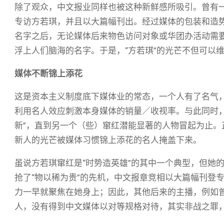
除了观众，中文报业同样也被这种新鲜感所吸引。曾有
专访方若琪，并且以大篇幅刊出。经过媒体的包装和造
名字之后，无论媒体后来物色访问对象或华团办活动需要
浮上人们脑海的名字。于是，“方若琪”的光芒不但可以
媒体不断锦上添花
这是资本主义制度底下媒体业的常态，一个人有了名气
利用名人效应刺激本身媒体的销量／收视率。与此同时
新”，直到另一个（些）窜红潜能显著的人物冒起为止
新人的光芒被媒体习惯锦上添花的名人掩盖下来。
虽说方若琪窜红是“时势造英雄”的其中一个典型，但她
抢了“物以稀为贵”的先机，中文报章竞相以大篇幅刊登
力一早就聚焦在她身上；因此，其他后来的主播，例如曾
人，没有得到中文媒体以对等规格对待，其实非战之罪