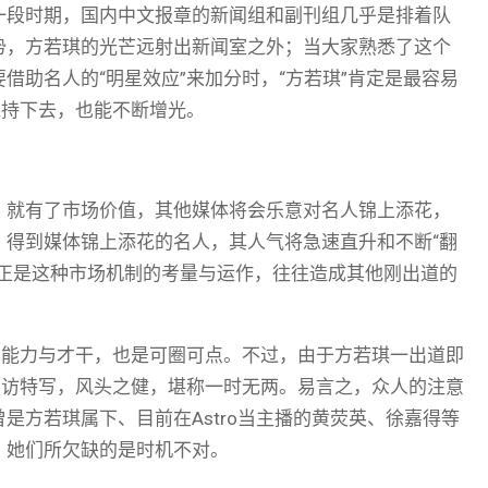
一段时期，国内中文报章的新闻组和副刊组几乎是排着队
势，方若琪的光芒远射出新闻室之外；当大家熟悉了这个
借助名人的“明星效应”来加分时，“方若琪”肯定是最容易
维持下去，也能不断增光。
，就有了市场价值，其他媒体将会乐意对名人锦上添花，
，得到媒体锦上添花的名人，其人气将急速直升和不断“翻
。正是这种市场机制的考量与运作，往往造成其他刚出道的
的能力与才干，也是可圈可点。不过，由于方若琪一出道即
专访特写，风头之健，堪称一时无两。易言之，众人的注意
是方若琪属下、目前在Astro当主播的黄荧英、徐嘉得等
，她们所欠缺的是时机不对。