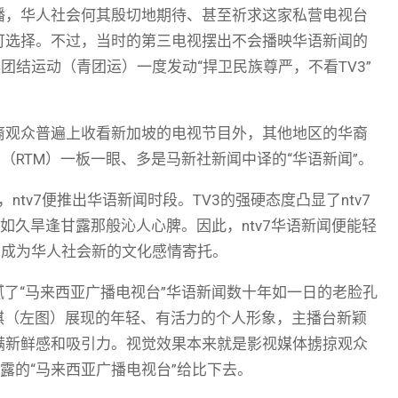
─启播，华人社会何其殷切地期待、甚至祈求这家私营电视台
可选择。不过，当时的第三电视摆出不会播映华语新闻的
团结运动（青团运）一度发动“捍卫民族尊严，不看TV3”
裔观众普遍上收看新加坡的电视节目外，其他地区的华裔
（RTM）一板一眼、多是马新社新闻中译的“华语新闻”。
日），ntv7便推出华语新闻时段。TV3的强硬态度凸显了ntv7
正如久旱逢甘露那般沁人心脾。因此，ntv7华语新闻便能轻
，成为华人社会新的文化感情寄托。
腻了“马来西亚广播电视台”华语新闻数十年如一日的老脸孔
若琪（左图）展现的年轻、有活力的个人形象，主播台新颖
满新鲜感和吸引力。视觉效果本来就是影视媒体掳掠观众
毕露的“马来西亚广播电视台”给比下去。