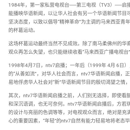
1984年，第一家私营电视台──第三电视（TV3）─
能播映华语新闻，以让华人社会有另一个华语新闻节目
坚决态度，以致以倡导“精神革命”为主调的马来西亚青年
的杯葛运动。
这场杯葛运动最终当然不见成效。除了南马柔佛州的华
观众再怎么失望，也只能继续收看“马来西亚广播电视台”
1998年4月7日，ntv7启播；一年后（1999年 4月 6
的“从善如流”，对华人社会而言，ntv7华语新闻启播，
易地俘虏华人社会对“新”华语新闻节目的殷切渴望之情
其次，ntv7华语新闻启播之前，人们别无选择，即使看
和深沉语调，也无可奈何。ntv7华语新闻启播后，方
的设计与亮丽的色调等等，对电视观众而言，绝对是充
心的重要因素，“年轻”的ntv7自然有能力轻易地将老态