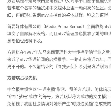
方若琪是不是马来西亚电视台中文时事节目圈子里最优
若琪这个名字的确犹如中文媒体业里一颗闪亮的星星。
红，再到现在告别ntv7主播台的整体过程，称之为值得
首要媒体有限公司（Media Prima Berhad）全面收购
填交了自愿解职表格，而且ntv7管理层也批准了她的
身恐怕也始料不及。
方若琪在1997年从马来西亚理科大学传播学院毕业之后
来成了ntv7华语新闻的启播推手。一路走来将近九年，
离不开的。不久前结束的《寻找天使》系列是方若琪为自
方若琪占尽先机
中文报章惯性以“三语主播”形容、赞美方若琪，仿佛暗
“窜红”就是“成功”的等号，方若琪堪称为成功的女主
免忽视了我国社会情境对她所产生“时势造英雄”之成效