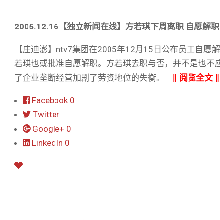
2005.12.16【独立新闻在线】方若琪下周离职 自愿解
【庄迪澎】ntv7集团在2005年12月15日公布员工自
若琪也或批准自愿解职。方若琪去职与否，并不是也不应
了企业垄断经营加剧了劳资地位的失衡。
‖
阅览全文
Facebook
0
Twitter
Google+
0
LinkedIn
0
2010-