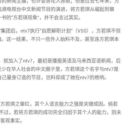
秀的新闻主播，也许会各花入各眼；但是过去七年来，方
追溯电视台中文新闻节目的演进，将方若琪从崛起到窜
一书的“方若琪现象”，并不会言过其实。
ntv7集团后，ntv7执行“自愿解职计划”（VSS），方若琪不但
申请。这一结果，不只一些外人始料不及，甚至连方若琪本
，就加入了ntv7，最初是播报英语及马来西亚语新闻，后
至少在华人社会的中文圈子里，方若琪这个名字与ntv7是
己量身订造的节目，岂料却成了她在ntv7的绝响。
示方若琪之窜红，其个人语言能力之强是关键成因。倘若
播；不过，若将方若琪的成功完全归因于其个人的能力，则未
的客观事实。