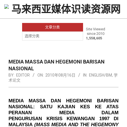
Skip
to
content
文章分类
Site Viewed
since 2010
文
1,558,605
章
分
类
Primary
Navigation
MEDIA MASSA DAN HEGEMONI BARISAN
Menu
NASIONAL
BY:
EDITOR
ON:
2010年08月16日
IN:
ENGLISH/BM
,
学
术论文
MEDIA MASSA DAN HEGEMONI BARISAN
NASIONAL: SATU KAJIAN KES KE ATAS
PERANAN MEDIA DALAM
PENGURUSAN KRISIS KEWANGAN 1997 DI
MALAYSIA
(MASS MEDIA AND THE HEGEMONY