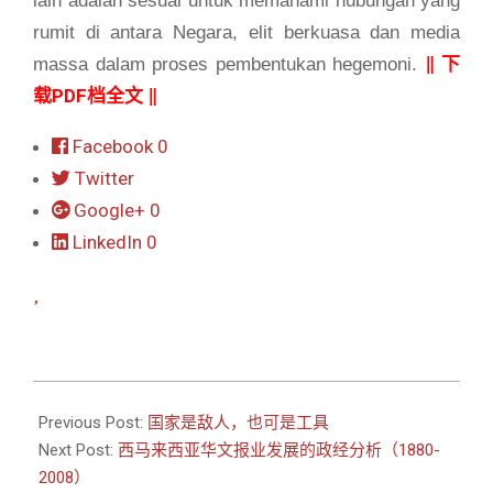
lain adalah sesuai untuk memahami hubungan yang
rumit di antara Negara, elit berkuasa dan media
‖
下
massa dalam proses pembentukan hegemoni.
载PDF档全文
‖
Facebook
0
Twitter
Google+
0
LinkedIn
0
2010-
08-
Previous Post:
国家是敌人，也可是工具
16
Next Post:
西马来西亚华文报业发展的政经分析（1880-
2008）