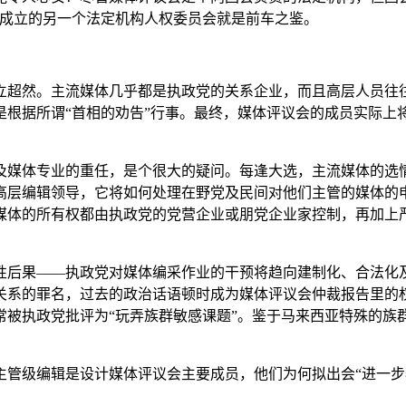
0年成立的另一个法定机构人权委员会就是前车之鉴。
立超然。主流媒体几乎都是执政党的关系企业，而且高层人员往
是根据所谓“首相的劝告”行事。最终，媒体评议会的成员实际上
及媒体专业的重任，是个很大的疑问。每逢大选，主流媒体的选
高层编辑领导，它将如何处理在野党及民间对他们主管的媒体的
媒体的所有权都由执政党的党营企业或朋党企业家控制，再加上严
性后果――执政党对媒体编采作业的干预将趋向建制化、合法化
关系的罪名，过去的政治话语顿时成为媒体评议会仲裁报告里的
常被执政党批评为“玩弄族群敏感课题”。鉴于马来西亚特殊的族
主管级编辑是设计媒体评议会主要成员，他们为何拟出会“进一步
。