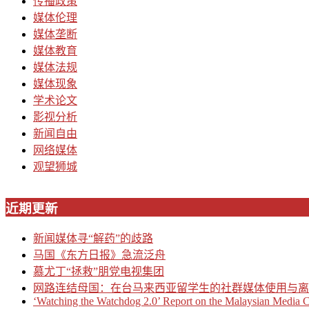
传播政策
媒体伦理
媒体垄断
媒体教育
媒体法规
媒体现象
学术论文
影视分析
新闻自由
网络媒体
观望狮城
近期更新
新闻媒体寻“解药”的歧路
马国《东方日报》急流泛舟
慕尤丁“拯救”朋党电视集团
网路连结母国：在台马来西亚留学生的社群媒体使用与离
‘Watching the Watchdog 2.0’ Report on the Malaysian Media