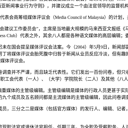
ute）拟定《马来西亚新闻事业行为守则》，并建议成立一个由法官领导的
会商筹组媒体评议会（Media Council of Malaysi
议会建议工作委员会”，主席是当地最大规模的马来西亚文报纸
 Press Club）代表之外，其余八人都是各种语文媒体的高层
在国会提呈媒体评议会法案。今（2004）年5月9日，新闻部副部长再
努丁将媒体评议会胎死腹中归咎于新闻从业员反应冷淡，但有趣
立媒体评议会。
卷调查并不严谨，而且缺乏代表性。它们发出一百份问卷，但只
记者职工会代表（一人）、（大学）学院院长（二人）及其他（八
，偏重媒体的主管级编辑。主管级编辑是媒体的行政人员更甚于实
的九个成员及五名顾问都是主流媒体的主管级编辑，因此问卷调
名成员，三分之二是媒体（包括官方媒体）的发行人、编辑、记者
庭现职法官或退休法官担任，任期三年，为全职及受薪职务，人