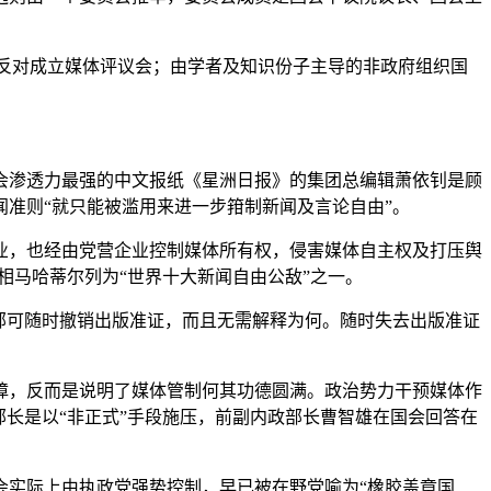
及其他民权组织都反对成立媒体评议会；由学者及知识份子主导的非政府组织国
会渗透力最强的中文报纸《星洲日报》的集团总编辑萧依钊是顾
准则“就只能被滥用来进一步箝制新闻及言论自由”。
业，也经由党营企业控制媒体所有权，侵害媒体自主权及打压舆
22年的前首相马哈蒂尔列为“世界十大新闻自由公敌”之一。
部可随时撤销出版准证，而且无需解释为何。随时失去出版准证
。
保障，反而是说明了媒体管制何其功德圆满。政治势力干预媒体作
长是以“非正式”手段施压，前副内政部长曹智雄在国会回答在
会实际上由执政党强势控制，早已被在野党喻为“橡胶盖章国