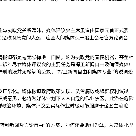
往与执政党关系暧昧。媒体评议会主席虽说由国家元首正式委
将是政府属意的人选，这些人的媒体观一般上会与官方论调合
情报道都是毫无忌禅地一面倒，沦为执政党的宣传机器，甚至杜
申诉？尽管媒体评议会的主要任务是捍卫新闻自由及确保媒体中
刑峻法并无松绑的迹象，“捍卫新闻自由和媒体专业”的说词恐
及正常化。媒体报道政府政策失误、贪污腐败或族群权利议题
权威意见，必将为媒体业划下人人自危的作业禁区。此潜在危险
群政治环境，媒体评议会实际作业时极可能服膺于这套主流论
箝制新闻及言论自由”的方案，为何还要助纣为孽，为媒体业埋