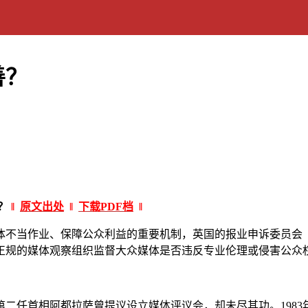
善？
善？
‖
原文出处
‖
下载PDF档
‖
业、保障公众利益的重要机制，英国的报业申诉委员会（Press Com
正规的媒体观察组织监督大众媒体是否违反专业伦理或侵害公众
二任首相阿都拉萨曾提议设立媒体评议会，却未尽其功。1983年