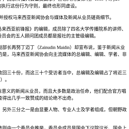
监督机构执行这份行为守则，最终也形同虚设。
a）的计划，并授权马来西亚新闻协会与媒体及新闻从业员磋商细节。
《马来西亚前锋报》的编辑，成员除了四名大学传播院系的讲师、
编辑；委员会的五人顾问团成员都是报社的主管级编辑。
努丁迈丁（Zainudin Maidin）却宣布说，鉴于新闻从业
的是，马来西亚新闻协会向主流媒体的总编辑、编辑、学者、非
收回三十份，而这三十个受访者当中，总编辑及编辑占了将近三
人）。
际意义的新闻从业员，而且大多数是政治任命，他们配合官方唱
查得出几乎一致赞成的结论绝不出奇。
，另外三分之一是由显要人物、专业人士及学者组成，但朝野政
选则由一个委员会推举，委员会成员是国会下议院议长、国会上