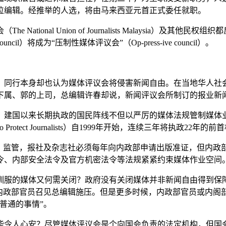
位编辑。经推举的人选，将由马来西亚元首正式委任就职。
tional Union of Journalists Malaysia）
il）将成为“压制性媒体评议会”（Op-press-ive council）。
，同行本身却也认为媒体评议会将侵害新闻自由。在当地华人社
下属、郭的上司，总编辑许春却说，新闻评议会所制订的报业新闻
，建国以来长期执政的国民阵线不但以严厉的媒体法规管制媒体
Protect Journalists）自1999年开始，连续三年将执政
”）监管，报社及杂志社必须每年向内政部申请出版准证，但内政
令、内部安全法令及官方机密法令等法规紧紧约束媒体作业空间
然驯服的媒体又何需关闭？政府没有关闭媒体并非新闻自由得到
内政部官员召见总编辑施压。但是更多时候，内政部官员或内阁部
普通的事情”。
能令人心安？尽管媒体评议会是个向国会负责的法定机构，但国