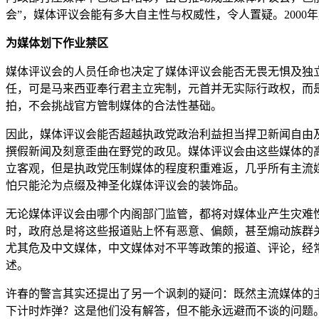
会”，媒体评议会能有多大自主性与权威性，令人置疑。200
为媒体划下作业禁区
媒体评议会的人员任命也决定了媒体评议会能否无畏无惧及独
任，可是马来西亚奉行君主立宪制，元首并无实际行政权，而
拍，不会挑战官方管制媒体的合法性基础。
因此，媒体评议会能否超越执政党政治利益担当捍卫新闻自由
撰假新闻及刻意歪曲在野党的政见。媒体评议会由这些媒体的
立客观，但是执政党压制媒体的程度积重难返，几乎所有主流
怕只能沦为点缀及神圣化媒体评议会的装饰品。
无论媒体评议会由哪个内阁部门监管，都将对媒体业产生灾难
时，政府总是将这些报道贴上怀有恶意、偏颇，甚至煽动族群
尤其危及中文媒体，中文媒体对不平等政策的报道、评论，经
述。
许春的警言其实还提出了另一个讽刺的疑问：既然主流媒体的
下计时炸弹？这是他们没有解答，但不能永远避而不谈的问题