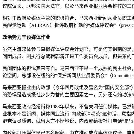
议院议长、联邦法院大法官，以及马来西亚报业协会推荐的三
相对于政府及媒体主管的积极符合，马来西亚新闻从业员职工会（The Na
民醒觉运动（ALIRAN）批评政府推动的“媒体评议会”（press counc
政治势力干预媒体作业
虽然主流媒体参与草拟媒体评议会计划书，可是何其讽刺的是
问团成员、副执行总编辑郭清江是工作委员会成员，但是萧的
民间团体的担忧其来有自。马来西亚不是一个成熟的民主社会
论空间。总部设在纽约的“保护新闻从业员委员会”（Committeeto 
马来西亚报业由内政部（今年四月改组及易名为“国内安全部
的恐惧是造成报社步步为营的主要因素之一，另外还有煽动法
马来西亚政府经常辩称1988年以来，不曾关闭任何媒体。已
业根本不是新闻，媒体同业流行“内政部请喝茶”这句话，意指
野党议员质询，就曾大言不惭地说，内政部给报社打电话“是很
内政部打压媒体早已恶名昭彰，由它推动成立媒体评议会，岂