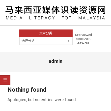
Skip
to
content
文章分类
Site Viewed
since 2010
文
1,559,784
章
分
类
Primary
admin
Navigation
Menu
Nothing found
Apologies, but no entries were found.