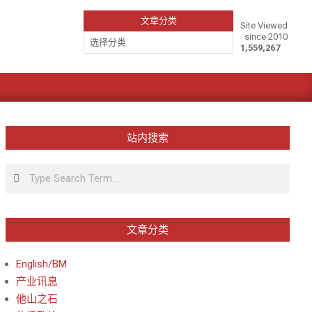
文章分类
Site Viewed
since 2010
文
1,559,267
章
分
类
站内搜索
Search
文章分类
English/BM
产业讯息
他山之石