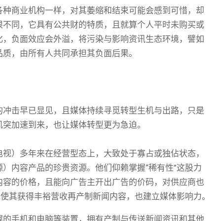
各种商业机构一样，对其萎缩和结束可能会感到可惜，却
很不同，它具有公共财的特质，且就算个人平时未购买或
化，负面效应会外溢，将污染与影响资讯生态环境，譬如
品质，由所有人共同承担其负面后果。
的冲击早已显见，且媒体持续寻觅转型生机与出路，只是
机突加速到来，也让媒体转型更为急迫。
电视）多年来在经营型态上，大致处于寡占或独佔状态，
）内容产品的珍贵资源。他们仰赖掌握“稀有性”这股力
内容的价格，且能向广告主开出广告的价码，对供应商也
，使其获得丰裕营收再产制新闻内容，也建立媒体影响力。
握的手机和电脑等装置，拥有产制与传送新闻资讯和其他