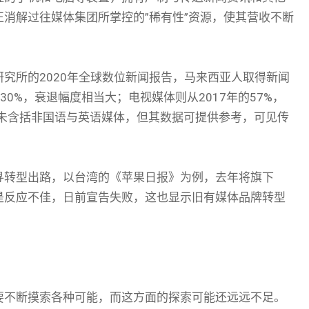
消解过往媒体集团所掌控的”稀有性”资源，使其营收不断
究所的2020年全球数位新闻报告，马来西亚人取得新闻
的30%，衰退幅度相当大；电视媒体则从2017年的57%，
应未含括非国语与英语媒体，但其数据可提供参考，可见传
寻转型出路，以台湾的《苹果日报》为例，去年将旗下
是反应不佳，日前宣告失败，这也显示旧有媒体品牌转型
要不断摸索各种可能，而这方面的探索可能还远远不足。