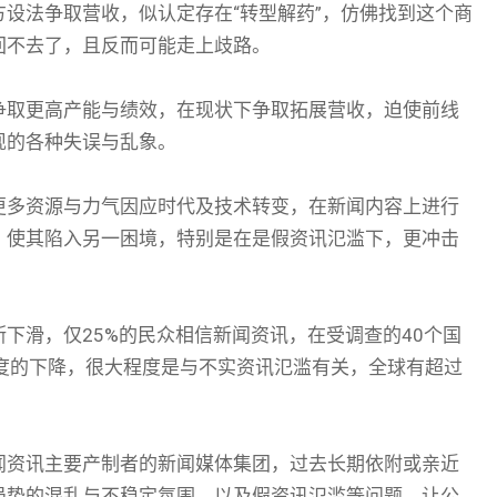
设法争取营收，似认定存在“转型解药”，仿佛找到这个商
回不去了，且反而可能走上歧路。
争取更高产能与绩效，在现状下争取拓展营收，迫使前线
现的各种失误与乱象。
更多资源与力气因应时代及技术转变，在新闻内容上进行
，使其陷入另一困境，特别是在是假资讯氾滥下，更冲击
下滑，仅25%的民众相信新闻资讯，在受调查的40个国
度的下降，很大程度是与不实资讯氾滥有关，全球有超过
闻资讯主要产制者的新闻媒体集团，过去长期依附或亲近
局势的混乱与不稳定氛围，以及假资讯氾滥等问题，让公