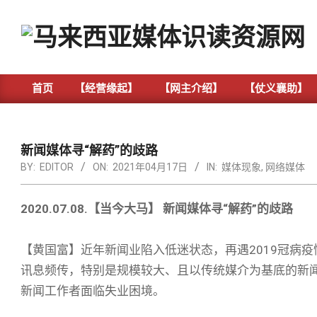
Skip
to
content
首页
【经营缘起】
【网主介绍】
【仗义襄助】
Primary
Navigation
Menu
新闻媒体寻“解药”的歧路
BY:
EDITOR
ON:
2021年04月17日
IN:
媒体现象
,
网络媒体
2020.07.08.【当今大马】 新闻媒体寻“解药”的歧路
【黄国富】近年新闻业陷入低迷状态，再遇2019冠病
讯息频传，特别是规模较大、且以传统媒介为基底的新
新闻工作者面临失业困境。