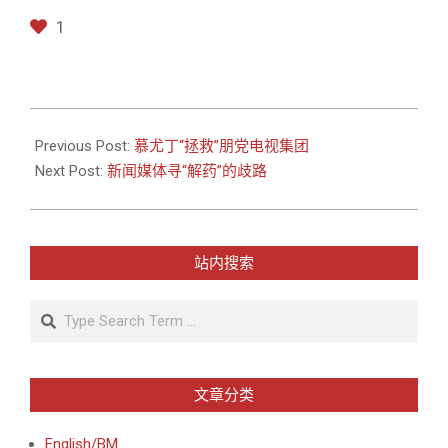
1
2021-
04-
Previous Post:
慕尤丁“拯救”朋党电视集团
08
Next Post:
新闻媒体寻“解药”的歧路
站内搜索
Search
文章分类
English/BM