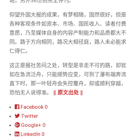
站，另外36份则完全停刊。
仰望外国大报的成果，有梦相随，固然很好，但是
各种客观条件如资本、市场、国民收入、读者付费
意愿，乃至媒体自身的内容产制能力和品质都大不
同。路子方向相同，路况大相径庭，路人未必能求
仁得仁。
这正是报社苦闷之处，转型是非走不可的路，却犹
如在急流泛舟，只能顺势应变，可到了瀑布端奔流
直下时，那一叶轻舟会失控覆舟，抑或顺利穿越，
恐怕无人说得准。
‖
原文出处
‖
Facebook
0
Twitter
Google+
0
LinkedIn
0