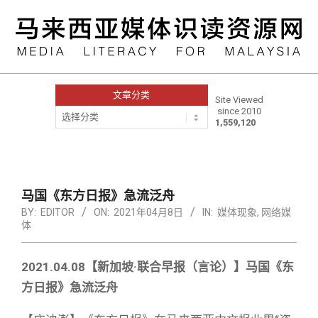
Skip
to
content
文章分类
Site Viewed
since 2010
文
1,559,120
章
分
类
Primary
Navigation
Menu
马国《东方日报》急流泛舟
BY:
EDITOR
ON:
2021年04月8日
IN:
媒体现象
,
网络媒
体
2021.04.08【新加坡·联合早报（言论）】马国《东
方日报》急流泛舟