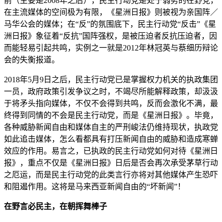
前（主要是2008年之后），民主行动党是处于弱势的在野党，
在主流媒体的空间极为有限，《星洲日报》则被视为亲国阵／
马华公会的媒体；在“反”的氛围底下，民主行动党“反击”《星
洲日报》象征着“反抗”国阵强权，是被压迫者反抗压迫者，因
而能轻易引起共鸣，实例之一就是2012年林冠英与蔡细历辩论
会的失衡报道。
2018年5月9日之后，民主行动党已是掌握权力机关的执政集团
一员，政府政策引发争议之时，不竭尽所能解释政策，却汲汲
于将矛头指向媒体，不仅不会得到共鸣，反而会激化不满，最
终得到同情的不会是民主行动党，而是《星洲日报》。毕竟，
各种威胁新闻自由和媒体自主的严刑峻法仍维持现状，执政党
如此追击媒体，怎么看都具有打压新闻自由的威胁和造成寒蝉
效应的作用。易言之，已执政的民主行动党如何对待《星洲日
报》，重点不仅是《星洲日报》日后是否会再次承受茅草行动
之厄运，而是民主行动党的此类言行亦将对其他媒体产生恐吓
和阻遏作用。这将是马来西亚新闻自由的“坏新闻”！
在野言必民主，在朝挥舞棒子