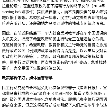
包括2015年举办“缅怀敦拉萨论坛”再接力举办“缅怀东姑阿都
拉曼论坛”，甚至还献议为犯下路霸行为的马来女郎（2014年
steering lock姐事件）提供法律援助，而不是向受害的华人老翁
施以援手等等。希盟执政一年来，民主行动党处处表现得对马
哈迪言听计从，还殷勤地为马哈迪过往的独裁专断统治漂白。
因此，在前述脉络底下，华人社会反对教育部在华小国语课纳
入爪夷文，揭橥了希盟政府和民主行动党正在遭逢信心危机。
在这种情况下，希盟政府、教育部和民主行动党的当务之急是
做好政治公关（例如把政策解释得清清楚楚，以及重建反对者
对政府的信心等等）。然而，政府和教育部没把政策解释清
楚，民主行动党更糟，再次展露素有的“斗鸡”姿态，急着找替
罪羊，完全暴露了失败的政治公关。
政策解释不好，媒体当替罪羊
民主行动党秘书长林冠英将此次争议怪罪于《星洲日报》，宣
称非马来社群的不满“源自于《星洲日报》报道了华小与淡小
四年级的国语课本将会包含爪夷书法。即便爪夷字体乃是国语
的前身来源，但是这项报导却成功引起了人们对影响华小与淡