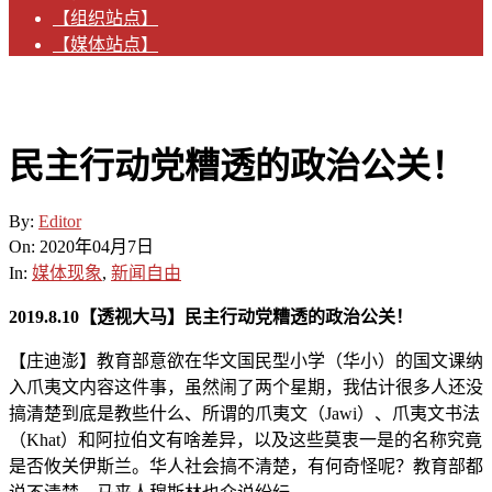
【组织站点】
【媒体站点】
民主行动党糟透的政治公关！
By:
Editor
On:
2020年04月7日
In:
媒体现象
,
新闻自由
2019.8.10【透视大马】民主行动党糟透的政治公关！
【庄迪澎】教育部意欲在华文国民型小学（华小）的国文课纳
入爪夷文内容这件事，虽然闹了两个星期，我估计很多人还没
搞清楚到底是教些什么、所谓的爪夷文（Jawi）、爪夷文书法
（Khat）和阿拉伯文有啥差异，以及这些莫衷一是的名称究竟
是否攸关伊斯兰。华人社会搞不清楚，有何奇怪呢？教育部都