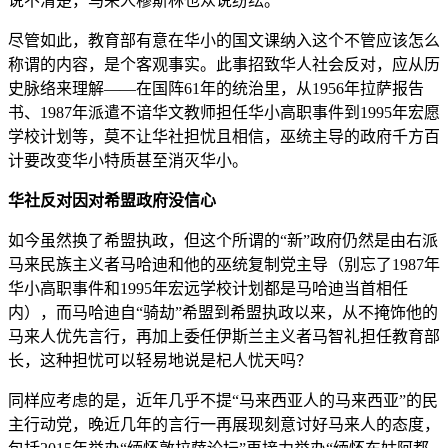
说不清楚，马来人穆斯林也众说纷纭。
尽管如此，教育部有意在华小的国文课纳入这个不管应该怎么
称谓的内容，是个客观事实。此事招致华人社会反对，应从历
史脉络来理解――在国阵61年的统治里，从1956年拉萨报告
书、1987年派遣不谙华文教师担任华小高职事件到1995年宏愿
学校计划等，莫不让华社担忧且相信，巫统主导的政府千方百
计要改变华小特质甚至消灭华小。
华社反对因对希盟政府没信心
如今虽然换了希盟执政，但这个所谓的“新”政府仍然是由右派
马来民族主义者马哈迪和他的巫统复制党主导（别忘了1987年
华小高职事件和1995年宏远学校计划都是马哈迪当首相任
内），而马哈迪自“骑劫”希盟到希盟执政以来，从不掩饰他的
马来人优先言行，再加上委任伊斯兰主义者马智礼担任教育部
长，这种担忧可以轻易地说是杞人忧天吗？
同样应考虑的是，近年几乎不提“马来西亚人的马来西亚”的民
主行动党，晚近几年的言行一再展现刻意讨好马来人的态度，