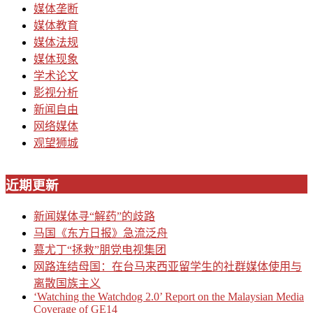
媒体垄断
媒体教育
媒体法规
媒体现象
学术论文
影视分析
新闻自由
网络媒体
观望狮城
近期更新
新闻媒体寻“解药”的歧路
马国《东方日报》急流泛舟
慕尤丁“拯救”朋党电视集团
网路连结母国：在台马来西亚留学生的社群媒体使用与
离散国族主义
‘Watching the Watchdog 2.0’ Report on the Malaysian Media
Coverage of GE14