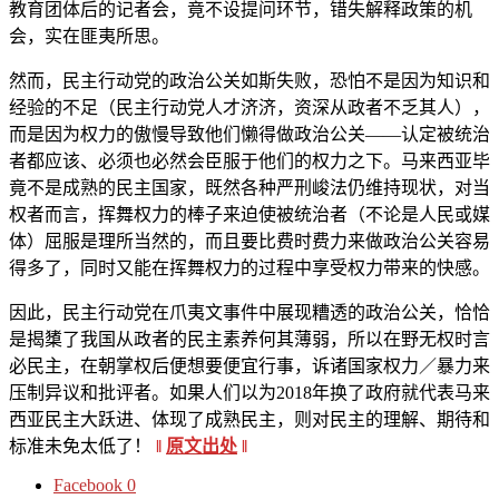
教育团体后的记者会，竟不设提问环节，错失解释政策的机
会，实在匪夷所思。
然而，民主行动党的政治公关如斯失败，恐怕不是因为知识和
经验的不足（民主行动党人才济济，资深从政者不乏其人），
而是因为权力的傲慢导致他们懒得做政治公关――认定被统治
者都应该、必须也必然会臣服于他们的权力之下。马来西亚毕
竟不是成熟的民主国家，既然各种严刑峻法仍维持现状，对当
权者而言，挥舞权力的棒子来迫使被统治者（不论是人民或媒
体）屈服是理所当然的，而且要比费时费力来做政治公关容易
得多了，同时又能在挥舞权力的过程中享受权力带来的快感。
因此，民主行动党在爪夷文事件中展现糟透的政治公关，恰恰
是揭橥了我国从政者的民主素养何其薄弱，所以在野无权时言
必民主，在朝掌权后便想要便宜行事，诉诸国家权力／暴力来
压制异议和批评者。如果人们以为2018年换了政府就代表马来
西亚民主大跃进、体现了成熟民主，则对民主的理解、期待和
标准未免太低了！
‖
原文出处
‖
Facebook
0