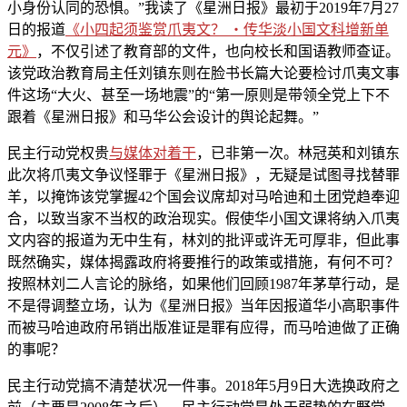
小身份认同的恐惧。”我读了《星洲日报》最初于2019年7月27
日的报道
《小四起须鉴赏爪夷文？ ‧传华淡小国文科增新单
元》
，不仅引述了教育部的文件，也向校长和国语教师查证。
该党政治教育局主任刘镇东则在脸书长篇大论要检讨爪夷文事
件这场“大火、甚至一场地震”的“第一原则是带领全党上下不
跟着《星洲日报》和马华公会设计的舆论起舞。”
民主行动党权贵
与媒体对着干
，已非第一次。林冠英和刘镇东
此次将爪夷文争议怪罪于《星洲日报》，无疑是试图寻找替罪
羊，以掩饰该党掌握42个国会议席却对马哈迪和土团党趋奉迎
合，以致当家不当权的政治现实。假使华小国文课将纳入爪夷
文内容的报道为无中生有，林刘的批评或许无可厚非，但此事
既然确实，媒体揭露政府将要推行的政策或措施，有何不可？
按照林刘二人言论的脉络，如果他们回顾1987年茅草行动，是
不是得调整立场，认为《星洲日报》当年因报道华小高职事件
而被马哈迪政府吊销出版准证是罪有应得，而马哈迪做了正确
的事呢？
民主行动党搞不清楚状况一件事。2018年5月9日大选换政府之