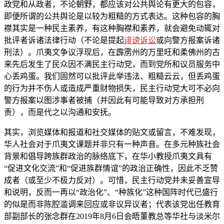
政党和从政者，不论朝野，都应该对公共舆论有更大的包容，
即便所谓的公共舆论是以较为粗糙的方式表达。这种包容的胸
襟其实是一种民主素养，有这种胸襟和素养，就会避免动辄对
批评者诉诸法律行动（不论是提起
诽谤诉讼
或向警方报案诉诸
刑法）。爪夷文争议浮现后，在霹雳州的万里旺和柔佛州的古
来先后发生了民众因不满民主行动党，而到党所和议员服务中
心丢鸡蛋。我们固然可以批评此举违法、粗糙云云，但丢鸡蛋
的行为并不伤人或造成严重财物损失，民主行动党大可不必向
警方报案以图涉事者被捕（并因此有可能导致对方承担刑
责），而是代之以沟通和安抚。
其实，浏览媒体和报道和社交媒体的贴文或留言，不难发现，
华人社会对于爪夷文课题并非只有一种声音。在多元种族社会
背景和倡导跨族群政治的脉络底下，在华小教授爪夷文具有
“促进文化交流”和“促进族群情谊”的政治正确性，因此不乏赞
成者（或至少不极力反对）。可惜，民主行动党并未妥善宣导
和说明，反而一再以“政治化”、“种族化”这种国阵时代已盛行
的似是而非陈腔滥调来回应或非议异议者；代表该党出任教育
部副部长的张念群在2019年8月6日会晤董教总等华社与淡米尔