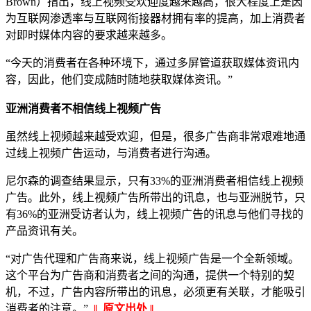
Brown）指出，线上视频受欢迎度越来越高，很大程度上是因
为互联网渗透率与互联网衔接器材拥有率的提高，加上消费者
对即时媒体内容的要求越来越多。
“今天的消费者在各种环境下，通过多屏管道获取媒体资讯内
容，因此，他们变成随时随地获取媒体资讯。”
亚洲消费者不相信线上视频广告
虽然线上视频越来越受欢迎，但是，很多广告商非常艰难地通
过线上视频广告运动，与消费者进行沟通。
尼尔森的调查结果显示，只有33%的亚洲消费者相信线上视频
广告。此外，线上视频广告所带出的讯息，也与亚洲脱节，只
有36%的亚洲受访者认为，线上视频广告的讯息与他们寻找的
产品资讯有关。
“对广告代理和广告商来说，线上视频广告是一个全新领域。
这个平台为广告商和消费者之间的沟通，提供一个特别的契
机，不过，广告内容所带出的讯息，必须更有关联，才能吸引
消费者的注意。”
‖
原文出处
‖