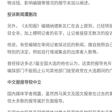
物派钱、影响编辑等情况的细节未加以阐述。
投诉新闻遭刪改
另外，《太阳报》编辑纳德斯瓦仁在会上提到，已经转
目全非，加上標明记者的名字，让记者接获无数次的投
他说，有些编辑在审阅记者採访后的新闻，擅自按照自
特別的决定，例如自行增减集会的出席者人数等。
曾经採访多达7届全国大选的他也认为，这类的报导充
编採部门不能阻止公司其他部门接受政党在大选期间的
中文报报导较中立
国內媒体学者揭露，虽然西马英文及国文报章在过去的第
但大多数的报导属於负面报导。