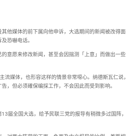
投其他媒体的前下属向他申诉，大选期间的新闻被改得面
诉及恐嚇电话。
己的意愿来修改新闻，甚至会因揣测「上意」而做出一些
斥主流媒体，也形容这样的情景非常噁心。纳德斯瓦仁说，
广告，但必须確保编採工作，不会因此而受到影响。
13届全国大选，给予民联三党的报导有稍微多过国阵，