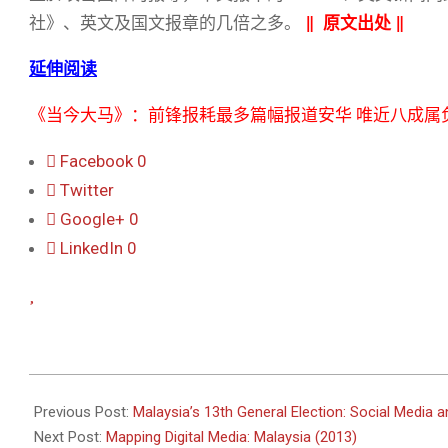
社》、英文及国文报章的几倍之多。
‖
原文出处
‖
延伸阅读
《当今大马》：前锋报耗最多篇幅报道安华 唯近八成属
Facebook
0
Twitter
Google+
0
LinkedIn
0
2013-
09-
Previous Post:
Malaysia’s 13th General Election: Social Media an
19
Next Post:
Mapping Digital Media: Malaysia (2013)