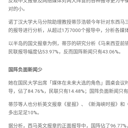
反观中文报章及网络媒体对两大阵营的各种报导更为平
对的小。
诺丁汉大学大马分院助理教授蒂莎浩顿今年针对东西马三
的报导进行分析，从超过1万7000个报导中，分析各媒
以半岛的国文报章为例，蒂莎的研究分析《马来西亚前
民联报导幅度佔53.97%，反而国阵新闻只有43.06%。
国阵负面新闻少
她在国民大学出席「媒体在未来大选的角色」圆桌会议
导，佔了84.76%，民联只有14.48%；国阵负面新闻只有1
蒂莎等人也分析英文报章《星报》、《新海峡时报》和《太阳
多出足足10%。
据分析，西马英文报章的正面报导中，国阵佔了96.77%，