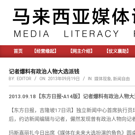
Skip
to
content
首页
【经营缘起】
【网主介绍】
【仗义襄助】
Primary
Navigation
Menu
记者爆料有政治人物大选派钱
BY:
EDITOR
ON:
2013年09月19日
IN:
媒体现象
,
新闻自由
2013.09.18【东方日报•A14版】记者爆料有政治人物
【东方日报，吉隆坡17日讯】独立新闻中心首席执行员
后，约访新闻编辑与记者，儼然发现曾有政治人物向记
玛斯嘉丽扎今日出席《媒体在未来大选扮演的角色》圆桌