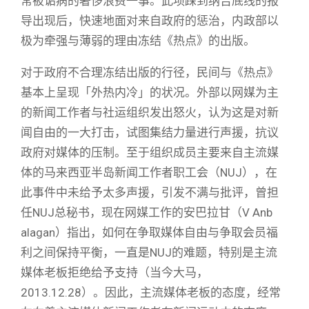
常被诟病的奢侈浪费一事。此项踩到纳吉底线的报
导出现后，快速地面对来自政府的惩治，内政部以
极为牵强与薄弱的理由冻结《热点》的出版。
对于政府不合理冻结出版的行径，民间与《热点》
基本上呈现「外热内冷」的状况。外部以网媒为主
的新闻工作者与社运组织发出怒火，认为这是对新
闻自由的一大打击，试图集结力量进行声援，抗议
政府对媒体的压制。至于组织成员主要来自主流媒
体的马来西亚半岛新闻工作者职工会（NUJ），在
此事件中未给予太多声援，引发不满与批评，曾担
任NUJ总秘书，现在网媒工作的安巴拉甘（V Anb​​
alagan）指出，如何在争取媒体自由与争取会员福
利之间保持平衡，一直是NUJ的难题，特别是主流
媒体老板拒绝给予支持（当今大马，
2013.12.28）。因此，主流媒体老板的态度，经常