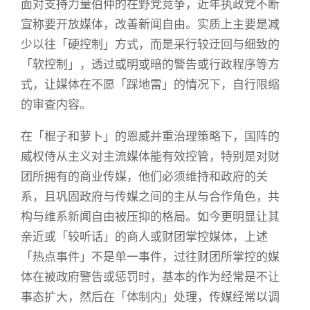
面对支持力量伯仲的在野党竞争，近年执政党不断
宣称要开放媒体，改善新闻自由。实质上主要是减
少以往「硬控制」方式，而是采行较迂回与细致的
「软控制」，透过或明或暗的警告或行政程序等方
式，让媒体在不愿「踩地雷」的情况下，自行限缩
的审查内容。
在「棍子和萝卜」的恩威并重治理策略下，国阵的
威权侍从主义对主流媒体能有效控管，特别是对财
团所拥有的商业传媒，他们必须维持和政府的关
系，且巩固政府与传媒之间的主从与合作角色，共
构与维系新闻自由被压抑的格局。如今更明显让其
亲近或「较听话」的商人或财团掌控媒体，上述
「热点事件」不是单一事件，过往财团所掌控的媒
体在被政府警告或惩罚时，基本的作为经常是不让
事态扩大，然后在「体制内」处理，传媒经常以调