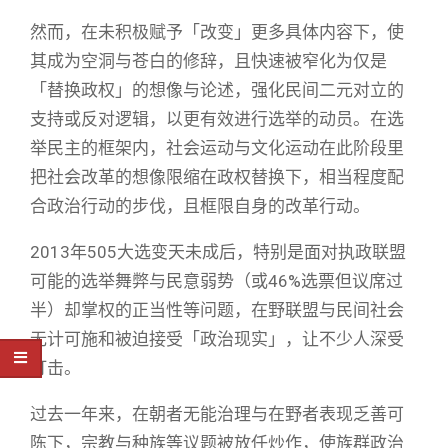
然而，在未积极赋予「改变」更多具体内容下，使
其成为空洞与苍白的修辞，且快速被窄化为仅是
「替换政权」的想像与论述，强化民间二元对立的
支持或反对逻辑，以更有效进行选举的动员。在选
举民主的框架内，社会运动与文化运动在此阶段里
把社会改革的想像限缩在政权替换下，相当程度配
合政治行动的步伐，且框限自身的改革行动。
2013年505大选变天未成后，特别是面对执政联盟
可能的选举舞弊与民意弱势（或46%选票但议席过
半）却掌权的正当性等问题，在野联盟与民间社会
无计可施和被迫接受「政治现实」，让不少人深受
打击。
过去一年来，在朝者无能治理与在野者表现乏善可
陈下，宗教与种族等议题被放任炒作，使族群政治