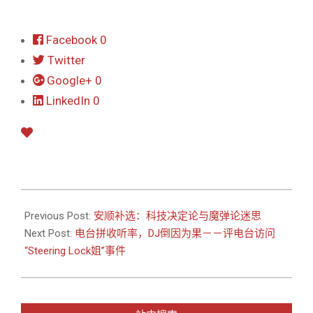
Facebook
0
Twitter
Google+
0
LinkedIn
0
2014-
08-
Previous Post:
安顺补选：科技决定论与魔弹论迷思
16
Next Post:
电台拼收听率，DJ倒因为果－－评电台访问
“Steering Lock姐”事件