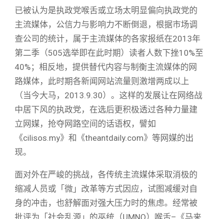
已被认为是执政党喉舌或立场太明显偏向执政党的
主流媒体，公信力与影响力不断倒退，根据市场调
查公司的统计，属于主流媒体的各家报纸在2013年
第二季（505选举即在此时期）读者人数下挫10%至
40%；相反地，提供替代内容与制衡主流媒体的网
路媒体，此时期各新闻网站流量则激增两成以上
（当今大马，2013.9.30）。这样的发展让在网络战
中居下风的执政党，在选后更积极透过各种力量建
立网媒，抢夺网路空间的话语权，譬如
《cilisos.my》和《theantdaily.com》等网媒的出
现。
面对外在严峻的挑战，各传统主流媒体采取消极的
缩减人员或「微」改革等方式因应，试图减缓对自
身的冲击，也舒解面对强大压力时的焦虑。经常被
批评为「社会乱源」的巫统（UMNO）喉舌–《马来