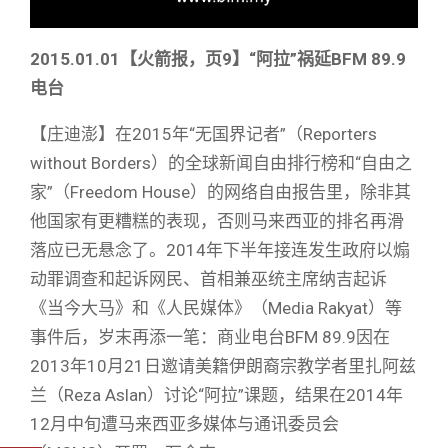
2015.01.01
【火箭报，页
9
】
“阿拉”祸延BFM 89.9
电台
【庄迪澎】在2015年“无国界记者”（Reporters
without Borders）的全球新闻自由排行榜和“自由之
家”（Freedom House）的网络自由报告里，除非其
他国家有更糟糕的表现，否则马来西亚的排名再滑
落应已无悬念了。2014年下半年接连发生政府以煽
动罪调查和起诉网民、首相兼巫统主席纳吉起诉
《当今大马》和《人民媒体》（Media Rakyat）等
事件后，岁末再添一笔：商业电台BFM 89.9因在
2013年10月21日邀请美籍伊朗裔宗教学者里扎阿兹
兰（Reza Aslan）讨论“阿拉”课题，结果在2014年
12月中旬遭马来西亚多媒体与通讯委员会