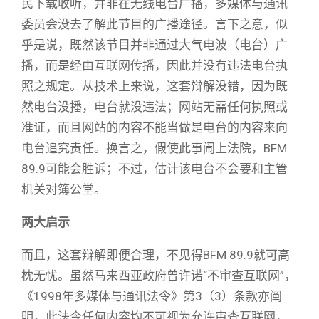
民下载收听，并非在无线电台广播，多媒体与通讯
委员会没去了解此节目的广播途径。言下之意，似
乎是说，既然该节目并非通过大气电波（电台）广
播，而是经由互联网传播，因此并没有违法电台执
照之规定。从技术上来说，这套辩解没错，因为既
然电台没播，电台就没违法；网站无需任何执照或
准证，而且网站的内容不能当做是电台的内容来向
电台追究责任。换言之，假使此事闹上法院，BFM
89.9可能会胜诉；不过，估计该电台不会要和主管
机关对簿公堂。
两大启示
而且，这套辩解即便合理，不见得BFM 89.9就可高
枕无忧。虽然马来西亚政府曾许诺“不审查互联网”，
《1998年多媒体与通讯法令》第3（3）条款亦阐
明，此法令任何内容均不可视为允许审查互联网，