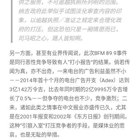
供之服务，不可逾越执照所列明的范围。
纳吉政府此举似乎试图淡化审查内容的印
象，以逾越执照／准证之规定来合理化政
府的打压，但这恐怕只是一厢情愿而已，
司马昭之心，路人皆知啊。
另一方面，甚至有业界传闻说，此次BFM 89.9事件
是同行恶性竞争导致有人“打小报告”的结果。倘若传
闻为真，亦不出奇，一来电台的广告利益虽然不小
－－2014年首十个月的电台广告开支（Adex）达到
3亿142万令吉，比去年同时期的2亿9995万令吉增
长了0.5%－－但争夺的电台也不少，竞争激烈；二
来，诸如此类之情事在中文报业亦盛传已久，尤其
是在2001年报变和2002年《东方日报》创刊期间。
这种“引狼入室”打压竞争者的手段，是媒体业的悲
哀，也是无耻的举措。