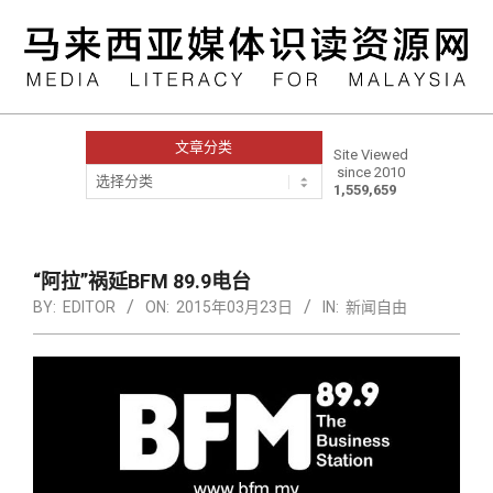
Skip
to
content
文章分类
Site Viewed
since 2010
文
1,559,659
章
分
类
Primary
Navigation
“阿拉”祸延BFM 89.9电台
Menu
BY:
EDITOR
ON:
2015年03月23日
IN:
新闻自由