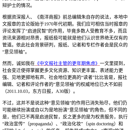
辩护士的情况。
根据资深报人、《南洋商报》前总编辑朱自存的说法，本地中
文报章的言论版始于1970年代初期。我们应可相信当时报章的
评论发挥了“启迪民智”的作用，毕竟多数人受教育不多，而且
资讯来源相对昂贵，报纸极可能就是他们认识世界绝无仅有的
管道。依此社会背景研判，报纸、记者和专栏作者会是民众的
“意见领袖”。
然而，诚如我在
《中文报社主管的更年期焦虑》
一文里提到，
社会变迁使得掌握更多文化资源、知识更丰富、表述能力更
强、见地更掷地有声、社会地位更高的“读者”比比皆是，报社
编辑、记者和评论作者的“意见领袖”的权威地位已大不如前
（2011.10.03，东方日报，A30版）。
不过，这并不是说这种“意见领袖”的作用已消失殆尽，他们仍
可能继续扮演或自以为是地扮演“意见领袖”的角色，但不同的
是，他们已不再是启迪民智，反之更多的是为权贵服务，执行
“政治宣传”（propaganda）、“政治化妆”（spin doctoring）和