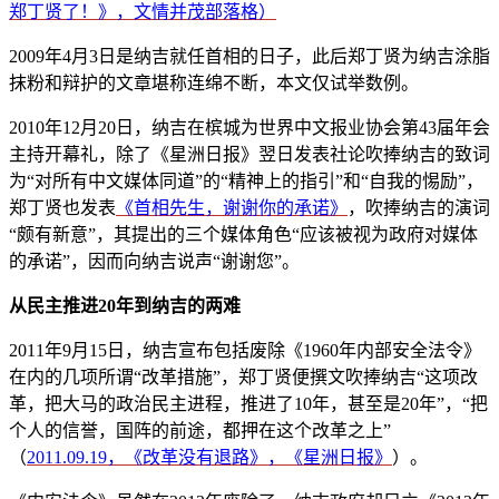
郑丁贤了！》，文情并茂部落格）
2009年4月3日是纳吉就任首相的日子，此后郑丁贤为纳吉涂脂
抹粉和辩护的文章堪称连绵不断，本文仅试举数例。
2010年12月20日，纳吉在槟城为世界中文报业协会第43届年会
主持开幕礼，除了《星洲日报》翌日发表社论吹捧纳吉的致词
为“对所有中文媒体同道”的“精神上的指引”和“自我的惕励”，
郑丁贤也发表
《首相先生，谢谢你的承诺》
，吹捧纳吉的演词
“颇有新意”，其提出的三个媒体角色“应该被视为政府对媒体
的承诺”，因而向纳吉说声“谢谢您”。
从民主推进
20
年到纳吉的两难
2011年9月15日，纳吉宣布包括废除《1960年内部安全法令》
在内的几项所谓“改革措施”，郑丁贤便撰文吹捧纳吉“这项改
革，把大马的政治民主进程，推进了10年，甚至是20年”，“把
个人的信誉，国阵的前途，都押在这个改革之上”
（
2011.09.19，《改革没有退路》，《星洲日报》
）。