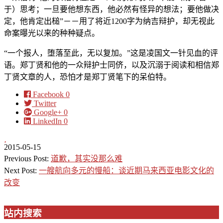
于）思考；一旦要他想东西，他必然有怪异的想法；要他做决
定，他肯定出槌”－－用了将近1200字为纳吉辩护，却无视此
命案曝光以来的种种疑点。
“一个报人，堕落至此，无以复加。”这是凌国文一针见血的评
语。郑丁贤和他的一众辩护士同侪，以及沉溺于阅读和相信郑
丁贤文章的人，恐怕才是郑丁贤笔下的呆伯特。
Facebook
0
Twitter
Google+
0
LinkedIn
0
2015-05-15
Previous Post:
道歉，其实没那么难
Next Post:
一艘航向多元的慢船：谈近期马来西亚电影文化的
改变
站内搜索