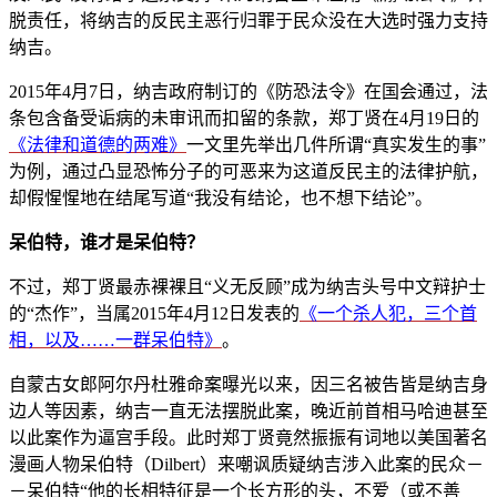
脱责任，将纳吉的反民主恶行归罪于民众没在大选时强力支持
纳吉。
2015年4月7日，纳吉政府制订的《防恐法令》在国会通过，法
条包含备受诟病的未审讯而扣留的条款，郑丁贤在4月19日的
《法律和道德的两难》
一文里先举出几件所谓“真实发生的事”
为例，通过凸显恐怖分子的可恶来为这道反民主的法律护航，
却假惺惺地在结尾写道“我没有结论，也不想下结论”。
呆伯特，谁才是呆伯特？
不过，郑丁贤最赤裸裸且“义无反顾”成为纳吉头号中文辩护士
的“杰作”，当属2015年4月12日发表的
《一个杀人犯，三个首
相，以及……一群呆伯特》
。
自蒙古女郎阿尔丹杜雅命案曝光以来，因三名被告皆是纳吉身
边人等因素，纳吉一直无法摆脱此案，晚近前首相马哈迪甚至
以此案作为逼宫手段。此时郑丁贤竟然振振有词地以美国著名
漫画人物呆伯特（Dilbert）来嘲讽质疑纳吉涉入此案的民众－
－呆伯特“他的长相特征是一个长方形的头，不爱（或不善