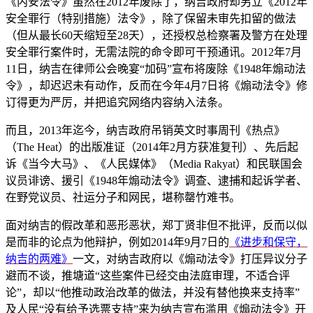
《内安法令》虽然在2012年废除了，纳吉政府却另立《2012年
安全罪行（特别措施）法令》，除了保留未审先扣留的做法
（但从最长60天缩短至28天），还授权总检察署及警方在处理
安全罪行案件时，无需法院的命令即可干预通讯。2012年7月
11日，纳吉在律师公会晚宴“加码”宣布将废除《1948年煽动法
令》，却迟迟未有动作，反而在今年4月7日将《煽动法令》修
订得更为严厉，并把追究网络内容纳入法条。
而且，2013年迄今，纳吉政府吊销英文时事周刊《热点》
（The Heat）的出版准证（2014年2月方获准复刊）、先后起
诉《当今大马》、《人民媒体》（Media Rakyat）和民联国会
议员诽谤、援引《1948年煽动法令》调查、逮捕和起诉学者、
在野党议员、社运分子和网民，堪称罄竹难书。
面对纳吉的假改革和恶形恶状，郑丁贤非但不批评，反而以似
是而非的论点为他辩护，例如2014年9月7日的
《进步和保守，
纳吉的两难》
一文，对纳吉政府以《煽动法令》打压异议分子
避而不谈，推塘道“这些案件已经交由法庭审理，不适合评
论”，却以“他推动政治改革的做法，并没有替他换来支持率”
及人民“没有给予选票支持”来为纳吉宣布滥用《煽动法令》开