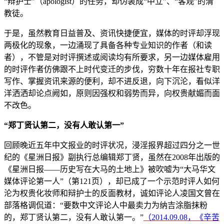
“辩护士”（apologist）的任务，却伪装成“中立”、“客观”的清
教徒。
于是，虽然教育日益普及、资讯快捷便宜，媒体的时评却浮现
两极化的现象，一边涌现了具备各种专业知识的作者（和读
者），不管是对时评撰述或阅读均有所要求，另一边媒体雇用
的时评作者仿佛跟不上时代变迁的步伐，穷数十年在报社专职
写作、掌握资讯来源的便利，却不进反退，向下沉沦，看似洋
洋洒洒却论点阙如，原则因强权和弱势而异，向权贵献媚而面
不改色。
“
郑丁贤认第二，没有人敢认第一”
回顾晚近五年中文报业的时评状况，浸淫报界超过四分之一世
纪的《星洲日报》副执行总编辑郑丁贤，虽然在2008年出版的
《星洲日报――历史写在大马的土地上》被吹嘘为“大马华文
媒体评论第一人”（第121页），却已成了一个示范时评人如何
沦为权贵化妆师和辩护士的反面教材，诚如评论人凌国文曾在
部落格调侃道：“要数中文评论人中最卖力为纳吉涂脂抹粉
的，郑丁贤认第二，没有人敢认第一。”
（2014.09.08，《辛苦