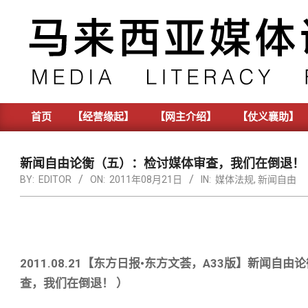
Skip
to
content
首页
【经营缘起】
【网主介绍】
【仗义襄助】
Primary
Navigation
Menu
新闻自由论衡（五）：检讨媒体审查，我们在倒退！
BY:
EDITOR
ON:
2011年08月21日
IN:
媒体法规
,
新闻自由
2011.08.21【东方日报•东方文荟，A33版】新
查，我们在倒退！
）