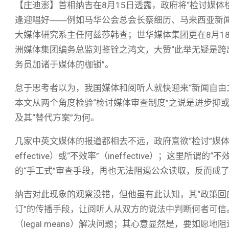
【庄迪澎】首相纳吉在8月15日透露，政府将“检讨媒
逢迎唱好――例如马华公会总会长蔡细历、马来西亚新闻学院（Mal
大媒体研究系主任阿兹莎韩查；世华媒体集团更在8月1
洲媒体集团编务总监刘鉴铨之鸿文，大赞“此举无疑是
务员加诸于媒体的枷锁”。
怠于思考者以为，我国媒体和阅听人就快迎来“新闻自由
本文从两个角度检验“检讨媒体审查制度”之说是进步抑或
及其“替代方案”为何。
几家中英文媒体的报道都相去不远，政府意欲“检讨”媒体检查
effective）或“不效率”（ineffective）；这
的“手工式”审查手段，再也无法阻遏公众读取，反而成
纳吉对此现象的观察没错，但他虽有此认知，其“政策回应
订”的传播手段，让阅听人从双方的说法中判断何者可信。
（legal means）解决问题；其心意显然是，要如