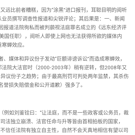
者又远比前者糟糕，因为“涂黑”进口报刊，耳聪目明的阅听
从业员撰写调查性报道和尖锐评论；其后果是：一、新闻
年因报道法院徇私而被判藐视法庭罪名成立的《远东经济评
便离境到美国任职），阅听人即使上网也无法获得所欲的媒体内
重寒蝉效应。
者、媒体和异议份子发动“巨额诽谤诉讼”而造成寒蝉效，
大法官时（2000-2003年）稍有逆转，但2008年又
诉异议份子之趋势；由于最高刑罚可判处两年监禁，其杀伤
付名誉损失赔偿金和公开道歉）强多了。
神（例如刘鉴铨曰：“让法庭，而不是一些政客或公务员，裁
造成司法独立崩溃、法官任命与升等皆由首相拍板的国家，
们不信任法院有独立自主性，自然不会天真地相信有望以司