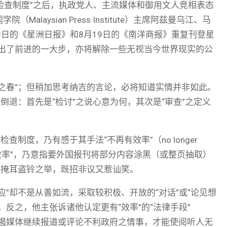
体检查制度”之后，执政党人、主流媒体和御用文人竞相表态
aysian Press Institute）主席阿兹曼乌江、马
8日的《星洲日报》和8月19日的《南洋商报》重复刊登星
跨出了前进的一大步，亦将解除一些无视当今世界现实的公
之春”；但稍加思考纳吉的言论，必将知道实情并非如此。
倒退：首先是“检讨”之说心意为何，其次是“审查”之定义
制度，乃有感于其手法“不再有效率”（no longer
里所谓的“不效率”，乃意指要外国报刊将部分内容涂黑（或整页抽取）
了掩耳盗铃之举，既招非议又惹讪笑。
”却不是从善如流，采取较积极、开放的“对话”或“论见想
反之，他主张诉诸他认定更有“效率”的“法律手段”
愿地阻遏媒体继续报道或评论不利政府之情事，才能使阅听人无