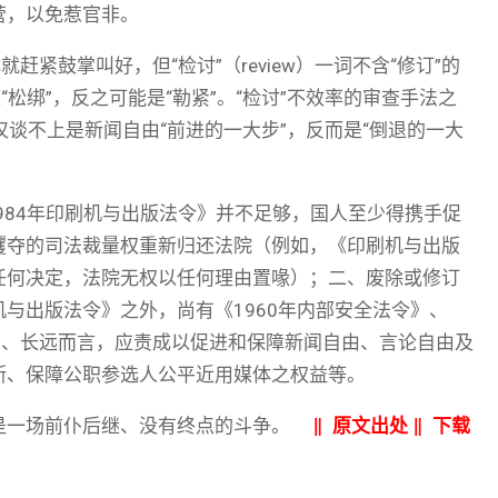
营，以免惹官非。
紧鼓掌叫好，但“检讨”（review）一词不含“修订”的
松绑”，反之可能是“勒紧”。“检讨”不效率的审查手法之
不仅谈不上是新闻自由“前进的一大步”，反而是“倒退的一大
984年印刷机与出版法令》并不足够，国人至少得携手促
攫夺的司法裁量权重新归还法院（例如，《印刷机与出版
任何决定，法院无权以任何理由置喙）；二、废除或修订
与出版法令》之外，尚有《1960年内部安全法令》、
；三、长远而言，应责成以促进和保障新闻自由、言论自由及
断、保障公职参选人公平近用媒体之权益等。
是一场前仆后继、没有终点的斗争。
‖
原文出处
‖
下载