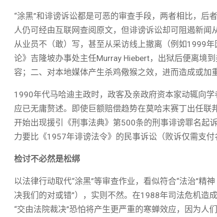
“涂黑”和诽谤诉讼都是可恶的审查手段，两者相比，后
人仍可经由互联网查阅原文，但诽谤诉讼却可阻遏新闻
从业员不（敢）写，甚至从采访线上撤离（例如1999
论》吉隆坡办事处主任Murray Hiebert，出狱后
容；二、对本地媒体产生杀鸡儆猴之效，进而造成或加
1990年代马哈迪主政时，政客及亲政府资本家动辄向学
应已无庸赘述。即使巨额赔偿趋势在莫哈末赛丁出任联邦法院
开始出现援引《刑事法典》第500条的刑事诽谤罪名起
力要比《1957年诽谤法令》的民事诉讼（败诉仅需支
检讨不必然是松绑
以法律行动取代“涂黑”等审查作业，看似符合“法治”精
决我们的对或错”），实则不然。在1988年司法危机
“交由法院裁决”恐怕将产生更严重的寒蝉效应，因为人