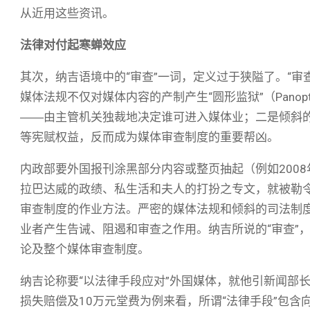
从近用这些资讯。
法律对付起寒蝉效应
其次，纳吉语境中的“审查”一词，定义过于狭隘了。“审查”
媒体法规不仅对媒体内容的产制产生“圆形监狱”（Pano
――由主管机关独裁地决定谁可进入媒体业；二是倾斜
等宪赋权益，反而成为媒体审查制度的重要帮凶。
内政部要外国报刊涂黑部分内容或整页抽起（例如2008
拉巴达威的政绩、私生活和夫人的打扮之专文，就被勒令
审查制度的作业方法。严密的媒体法规和倾斜的司法制
业者产生告诫、阻遏和审查之作用。纳吉所说的“审查”，
论及整个媒体审查制度。
纳吉论称要“以法律手段应对”外国媒体，就他引新闻部
损失赔偿及10万元堂费为例来看，所谓“法律手段”包