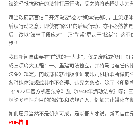
法途径抵抗政府的法律打压行动，反之势将选择步步为
每当政府高官信口开河说要“检讨”媒体法规时，主流媒体就赶
后续行动之意；即使有“修订”的后续行动，亦不必然就是“
后，改以“法律手段应对”，乃“勒紧”更甚于“松绑”；这
步”！
我国新闻自由要有“前进的一大步”，仅是废除或修订《1
成三项庞大工程：一、重建司法独立，并将马哈迪任内
法令》规定，内政部长就出版准证或印刷机执照所做的
各种媒体法规或其中不合理、违宪之条款，除了《印刷机
《1972年官方机密法令》及《1948年煽动法令》等
舆论多样性为目的的政策和法规介入，例如禁止媒体垄
如此愿景当然不是朝夕可成，是以吾人才说，新闻自由
PDF档
‖