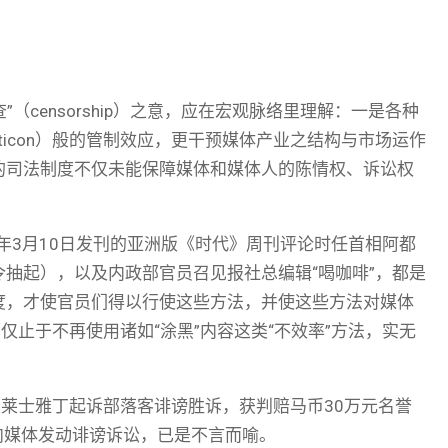
（censorship）之意，应在宏观脉络里理解：一是各种
pticon）般的管制效应，更干预媒体产业之结构与市场运作
的司法制度不仅未能保障媒体和媒体人的陈情权、诉讼权
年3月10日发刊的亚洲版《时代》周刊评论时任首相阿都
抽起），以及内政部官员召见报社总编辑“喝咖啡”，都是
度，才使官员们得以行使这些方法，并使这些方法对媒体
仅止于不再使用诸如“涂黑”内容这类“不效率”方法，实无
长莱士雅丁起诉部落客诽谤胜诉，获判赔马币30万元名誉
含向媒体发动诽谤诉讼，已是不言而喻。