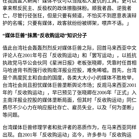
在我国置入新闻！媒体不仅可以当成私人复仇的工具，更可以
拿来帮反民主、反极权的政体擦脂抹粉。顺我者昌、逆我者
亡，尽管行径张狂，但是只要有频道，不怕买不到愿意表演辩
护的名嘴；只要有媒体，政客就纷纷被绑架，噤声不语。」
“媒体巨兽”抹黑“反收购运动”知识分子
值此台湾社会轰轰烈烈反对媒体巨兽之际，回首马来西亚中文
评论人在2001年号召「反收购运动」和「罢写运动」，以抵抗
执政党马华公会伙同《星洲日报》老板张晓卿，凭靠时任首相
马哈迪背书而强行收购南洋报业控股，难免唏嘘。首先，台湾
是个高度民主和自由的国度，各类大大小小的媒体不胜枚举，
台湾社会尚且担忧媒体巨兽垄断舆论市场；反观马来西亚2001
年的「反收购运动」，早已预见了张晓卿在2006年「正式」入
主南洋报业控股的媒体垄断局面，但其时「反收购运动」同仁
费尽不少心力在响应报社存亡、雇员失业，以及「何为垄断」
等问题。
台湾媒体巨兽修理学者和批评者的恶质作为，在马来西亚同样
出现。自2001年「反收购运动」迄今，许多参与「反收购运