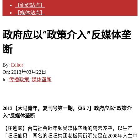
【组织站点】
【媒体站点】
政府应以“政策介入”反媒体垄
断
By:
Editor
On:
2013年03月22日
In:
传播政策
,
媒体垄断
2013
【大马青年，复刊号第一期，页
6-7
】政府应以“政策介
入”反媒体垄断
【庄迪澎】台湾社会近年颇受媒体垄断的乌云笼罩，以生产
「旺旺仙贝」闻名的旺旺集团老板蔡衍明先是在2008年入主中