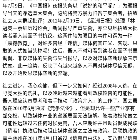
年7月9日，《中国报》夜报头条以「说好的和平呢？」为题报
导当天的凈选盟大集会，隐约将警方暴力归咎于集会者，招致
社会大众群起批评；2012年2月19日，《星洲日报》处理「林
冠英－蔡细历辩论会」新闻报导严重失衡，亦罕见地招致大批
读者涌入其面子书抗议。这两件较为瞩目的事件可谓为一种
「震撼教育」，对许多曾经「迷信」媒体何其正义、客观、果
敢的人犹如当头棒喝！往后，吾人不时可看到读者在面子书里
调侃、非议媒体的失衡与失当报导，以及对媒体垄断现象表示
忧虑。此一趋势，反映了有越来越多人不再对媒体尽信无疑，
以及开始反思媒体垄断的弊端。
社会进步，我心欢愉，但下一步又如何？经过2008年大选，在
野党大胜的洗礼，以及晚近越来越能看到政权轮替的可能性，
吾人理应认真思考和着手推动「政策介入」的工作了。国会虽
然在2010年6月通过《竞争法令》，但是却允许一些产业享有
豁免权，以致媒体产业的垄断局面无法破解。随着政权轮替之
可能性远较过去任何时候更高，吾人应期许并且动员促成民联
（倘若）执政后推动阻止媒体垄断之立法与政策。民联执政的
雪兰莪州在2011年4月1日通过《信息自由法》，实乃倡导信息