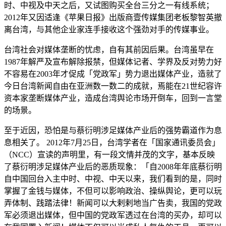
时、中视及中天之后，又试图购买全台三分之一有线系统；
2012年又因适逢《苹果日报》出版商壹传媒集团老板黎智英撤
离台湾，与其他企业家连手接收这个强劲对手的传媒事业。
台湾社会对媒体垄断的忧虑，自有其前因后果。台湾虽早在
1987年解严及宣布解除报禁，但媒体记者、学界及反对势力好
不容易在2003年才促成「党政军」势力退出媒体产业，造就了
今日台湾新闻自由在亚洲数一数二的成就，焉能在21世纪容许
资本家垄断媒体产业，造成台湾舆论市场开倒车，回到一言堂
的场景。
至于近因，恐怕是与蔡衍明涉足媒体产业后的强势霸道作为息
息相关了。 2012年7月25日，台湾学者在「国家通讯委员会」
（NCC）宣读的声明里，有一段文情并茂的文字，基本反映
了蔡衍明涉足媒体产业后的恶质现象：「自2008年年底蔡衍明
自中国回台入主中时、中视、中天以来，我们看到的是，同时
掌握了金钱与媒体，不但可以影响政治、操纵舆论，更可以玩
弄体制、践踏法律！新闻可以大剌剌地当广告卖，我国的党政
军必须退出媒体，但中国的党政军透过在台湾的买办，却可以