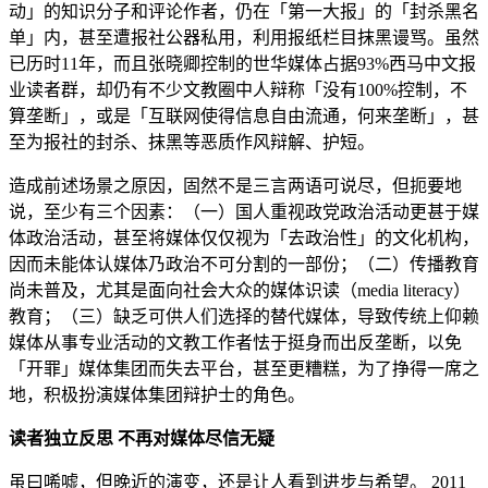
动」的知识分子和评论作者，仍在「第一大报」的「封杀黑名
单」内，甚至遭报社公器私用，利用报纸栏目抹黑谩骂。虽然
已历时11年，而且张晓卿控制的世华媒体占据93%西马中文报
业读者群，却仍有不少文教圈中人辩称「没有100%控制，不
算垄断」，或是「互联网使得信息自由流通，何来垄断」，甚
至为报社的封杀、抹黑等恶质作风辩解、护短。
造成前述场景之原因，固然不是三言两语可说尽，但扼要地
说，至少有三个因素：（一）国人重视政党政治活动更甚于媒
体政治活动，甚至将媒体仅仅视为「去政治性」的文化机构，
因而未能体认媒体乃政治不可分割的一部份；（二）传播教育
尚未普及，尤其是面向社会大众的媒体识读（media literacy）
教育；（三）缺乏可供人们选择的替代媒体，导致传统上仰赖
媒体从事专业活动的文教工作者怯于挺身而出反垄断，以免
「开罪」媒体集团而失去平台，甚至更糟糕，为了挣得一席之
地，积极扮演媒体集团辩护士的角色。
读者独立反思
不再对媒体尽信无疑
虽曰唏嘘，但晚近的演变，还是让人看到进步与希望。 2011