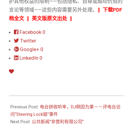
护其他权益的限制——包括隐私、自尊或煽动仇恨的
言论等领域——这些内容需要另外处理。
‖
下载PDF
档全文
‖
英文版原文出处
‖
Facebook
0
Twitter
Google+
0
LinkedIn
0
2014-
08-
Previous Post:
电台拼收听率，DJ倒因为果－－评电台访
26
问“Steering Lock姐”事件
Next Post:
公共新闻“非营利有限公司”