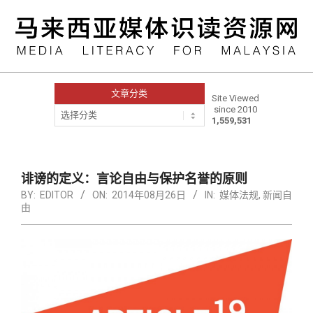
Skip
to
content
文章分类
Site Viewed
since 2010
文
1,559,531
章
分
类
Primary
Navigation
诽谤的定义：言论自由与保护名誉的原则
Menu
BY:
EDITOR
ON:
2014年08月26日
IN:
媒体法规
,
新闻自
由