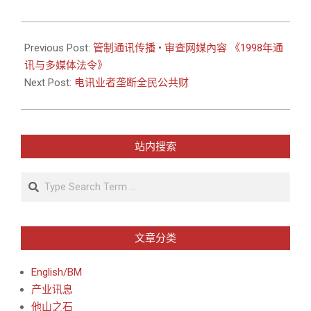
2015-
04-
Previous Post:
管制通讯传播 • 审查网媒內容 《1998年通
14
讯与多媒体法令》
Next Post:
电讯业者垄断全民公共财
站内搜索
Search
文章分类
English/BM
产业讯息
他山之石