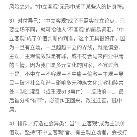
风险之外。“中立客观”无形中成了某些人的护身符。
3）对付异己：“中立客观”成了不需实在立论点，只
要立场不同，就可指他人“不客观”的简易词汇。“中
立客观”成了价值判断的判准，这个工具很好用，因
为一旦有立场，一旦超越中立的界线，就是偏激、
主观。主观偏激就是有罪，或不符合马来西亚中庸
的国情，因为我国是多元文化的国家，不宜过激。
于是，不中立＝不客观＝不中庸＝偏激＝主观＝暴
民＝破坏社会和谐＝影响多元种族文化宗教和睦共
处＝制造混乱（或重现513事件）＝反政府＝……最
后被分析“有罪”，必须纠正回来，改过迁善，挺中
庸。
4）排斥／打造社会异类：当“中立客观”成为主流价
值观，坚持“不中立客观”者、有主观立场者，会被打