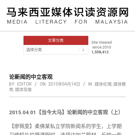
Skip
to
content
文章分类
Site Viewed
since 2010
文
1,558,412
章
分
类
Primary
Navigation
论新闻的中立客观
Menu
BY:
EDITOR
ON:
2015年04月14日
IN:
媒体伦理
,
媒体教
育
,
媒体现象
2015.04.01【当今大马】
论新闻的中立客观（上）
【廖珮雯】柔佛某私立学院新闻系的学生，上学期