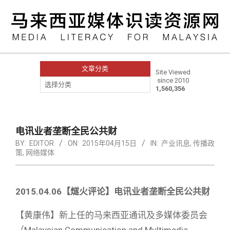
Skip
to
content
文章分类
Site Viewed
since 2010
文
1,560,356
章
分
类
Primary
Navigation
电讯业者垄断全民公共财
Menu
BY:
EDITOR
ON:
2015年04月15日
IN:
产业讯息
,
传播政
策
,
网络媒体
2015.04.06
【燧火评论】电讯业者垄断全民公共财
【黄康伟】新上任的马来西亚通讯及多媒体委员会