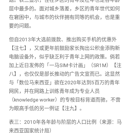
题。表三显示，住在乡区的青年及壮年也是各年龄
层中最多的。面对城乡落差，乡区的青年世代如何
在窘困中，与城市的伙伴拥有同等的机会，也是重
要的问题。
但自2013年大选前拨款、推出购买手机的优惠外
【注七】，又或更年前鼓励家长掏出公积金添购新
电脑设备外，似乎缺乏利于青年上网的政策。倘若
加上近日发佈的「一马SIM卡计画」（SR1M）【注
八】，也仅仅是部长推动的广告文宣而已。这显然
与「数位马来西亚」欲在2020年达到5百万的青年
网民，并在网路上训练青年成为专业人员
（knowledge worker）的专桉目标背道而驰，不啻
为眼高手低的另一例证【注九】。
表三：2010年各年龄与阶层的人口比例（来源：马
来西亚国家统计局）