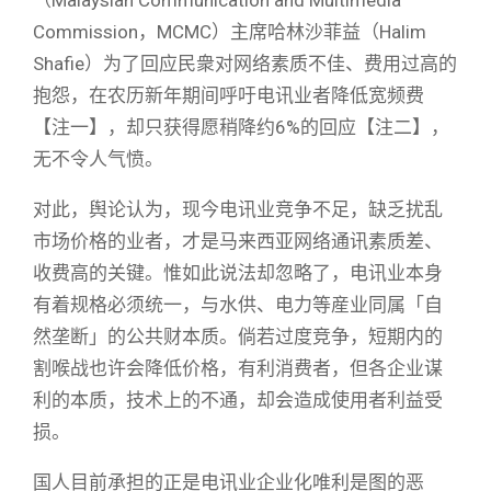
（Malaysian Communication and Multimedia
Commission，MCMC）主席哈林沙菲益（Halim
Shafie）为了回应民衆对网络素质不佳、费用过高的
抱怨，在农历新年期间呼吁电讯业者降低宽频费
【注一】，却只获得愿稍降约6%的回应【注二】，
无不令人气愤。
对此，舆论认为，现今电讯业竞争不足，缺乏扰乱
市场价格的业者，才是马来西亚网络通讯素质差、
收费高的关键。惟如此说法却忽略了，电讯业本身
有着规格必须统一，与水供、电力等産业同属「自
然垄断」的公共财本质。倘若过度竞争，短期内的
割喉战也许会降低价格，有利消费者，但各企业谋
利的本质，技术上的不通，却会造成使用者利益受
损。
国人目前承担的正是电讯业企业化唯利是图的恶