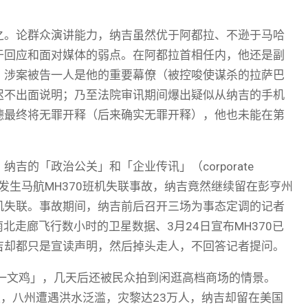
之。论群众演讲能力，纳吉虽然优于阿都拉、不逊于马哈
于回应和面对媒体的弱点。在阿都拉首相任内，他还是副
，涉案被告一人是他的重要幕僚（被控唆使谋杀的拉萨巴
迟不出面说明；乃至法院审讯期间爆出疑似从纳吉的手机
德最终将无罪开释（后来确实无罪开释），他也未能在第
的「政治公关」和「企业传讯」（corporate
8日凌晨发生马航MH370班机失联事故，纳吉竟然继续留在彭亨州
机失联。事故期间，纳吉前后召开三场为事态定调的记者
北走廊飞行数小时的卫星数据、3月24日宣布MH370已
吉却都只是宣读声明，然后掉头走人，不回答记者提问。
「一文鸡」，几天后还被民众拍到闲逛高档商场的情景。
水灾，八州遭遇洪水泛滥，灾黎达23万人，纳吉却留在美国