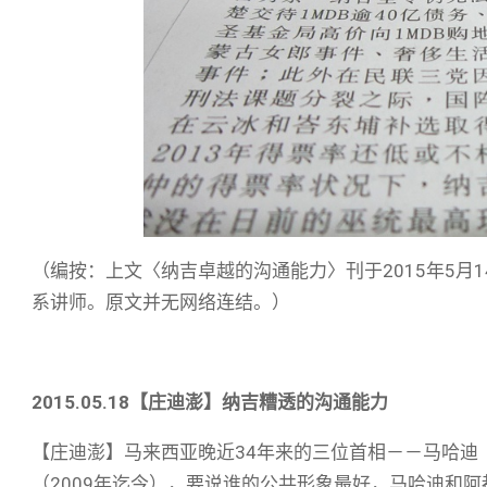
（编按：上文〈纳吉卓越的沟通能力〉刊于2015年5月
系讲师。原文并无网络连结。）
2015.05.18
【庄迪澎】纳吉糟透的沟通能力
【庄迪澎】马来西亚晚近34年来的三位首相－－马哈迪（198
（2009年迄今），要说谁的公共形象最好，马哈迪和