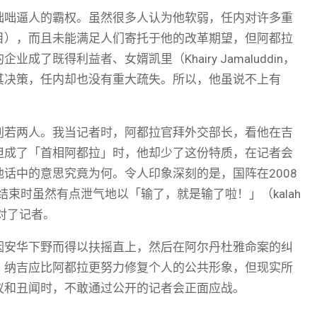
咄咄逼人的霸权。虽然很多人认为他软弱，任内对许多重
目），而且未能满足人们寄托于他的改革期望，但阿都拉
既得利益者、女婿凯里（Khairy Jamaluddin，
其决策，任内却也没有重大疏失。所以，他虽说不上有
。
判若两人。我当记者时，阿都拉官拜外交部长，看他在吉
但成了「首相阿都拉」时，他却少了这份特质，在记者会
话中的意思究竟为何。令人印象深刻的是，国阵在2008
结束时虽然有点泄气地以「输了，就是输了啦！」（kalah
面对了记者。
因安华下野而得以扶摇直上，然后在阿尔丹杜雅命案的纠
，纳吉应比阿都拉更努力修复个人的公共形象，但现实所
议和丑闻时，不敢通过公开的记者会正面应战。