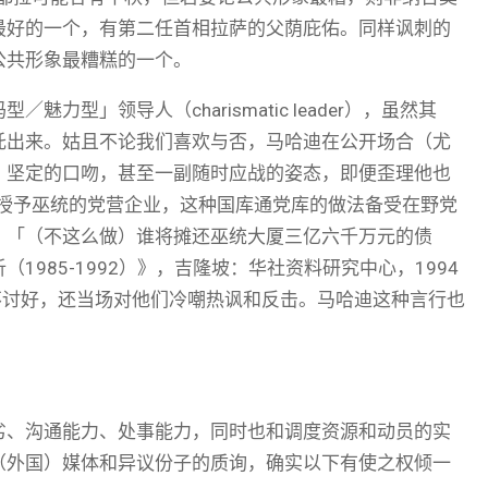
最好的一个，有第二任首相拉萨的父荫庇佑。同样讽刺的
公共形象最糟糕的一个。
型」领导人（charismatic leader），虽然其
托出来。姑且不论我们喜欢与否，马哈迪在公开场合（尤
、坚定的口吻，甚至一副随时应战的姿态，即便歪理他也
程授予巫统的党营企业，这种国库通党库的做法备受在野党
：「（不这么做）谁将摊还巫统大厦三亿六千万元的债
985-1992）》，吉隆坡：华社资料研究中心，1994
不讨好，还当场对他们冷嘲热讽和反击。马哈迪这种言行也
劣、沟通能力、处事能力，同时也和调度资源和动员的实
（外国）媒体和异议份子的质询，确实以下有使之权倾一