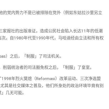
制他的党内势力不是已被排除在党外（例如东姑拉沙里另立
吊销三家报社的出版准证，造成公民社会陷入长达11年的低潮
。自1980年代至1990年代，马哈迪经由立法和所有权
Abbas）之后，「制服」了司法机关。
宪，削弱统治者的司法豁免权之后，「制服」了皇室。
98年烈火莫熄（Reformasi）改革运动、三次净选盟
联网尤其是社交媒体之普及，他们所身处的政治环境毕竟有别
就」几无可能。