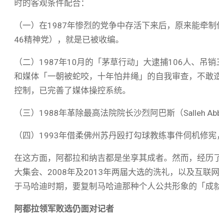
时的客观条件配合：
（一）在1987年惨烈的党争中存活下来后，原来能牵
46精神党），就是已被收编。
（二）1987年10月的「茅草行动」大逮捕106人、
和媒体「一朝被蛇咬，十年怕井绳」的自我审查，不敢造次
控制，已完善了媒体操控系统。
（三）1988年革除最高法院院长沙烈阿巴斯（Salleh 
（四）1993年借柔佛州苏丹殴打勾球教练事件伺机修
在这方面，阿都拉和纳吉都是坐享其成者。然而，经历了19
大集会、2008年及2013年两届大选的洗礼，以及互
于马哈迪时期，要复制马哈迪那种个人公共形象的「成
阿都拉领军败选仍面对记者