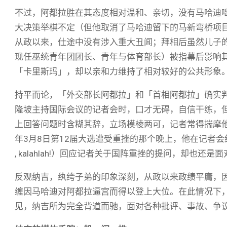
不过，阿都拉胜在其态度相对温和、亲切，没有马哈迪
大决策举棋不定（但他取消了马哈迪留下的马新弯桥项
从政以来，仕途中没有涉入重大丑闻；拜相后虽然儿子的企业成了
现任巫统青年团团长、青年与体育部长）被指幕后影响
「卡里斯玛」，却以亲和力维持了相对较好的公共形象
持平而论，「外交部长阿都拉」和「首相阿都拉」确实
隆坡主持国际会议的记者会时，口才无碍，自信干练，
上回答问题时含糊其辞，立场模棱两可，记者常得揣摩他
年3月8日第12届大选遭受重挫的那个晚上，他在记者会
, kalahlah!）回应记者关于国阵重挫的提问，却也还是
反观纳吉，纨绔子弟的印象深刻，从政以来政绩平庸，
缠因马哈迪对阿都拉逼宫而得以登上大位。在此情况下
见，纳吉所为完全背道而驰，面对各种批评、事故、争