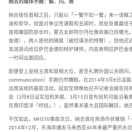
纳吉的媒体手腕：躲、闪、推
纳吉接任首相之后，只能以「一蟹不如一蟹」来一语概
迪和安华，但面对争议性课题和丑闻时，就处处暴露怯
首相兼国防部长时，蒙古女郎阿尔丹杜雅命案已经曝光
金德）、两人是他的随扈（被控谋杀的特警），但他迟
发送简讯给拉萨巴金德的辩护律师，内容表明拉萨巴金
一时间出面回应。
即便登上巫统主席和首相大位，甚至礼聘外国公关顾问，纳吉
communication）手腕仍然糟糕。在2014年3月
出席巫统的基层活动，延宕至傍晚始召开记者会报告班
会（3月8日证实班机失联、3月15日宣布班机可能沿着南
在南印度洋「终结」），虽然事关重大且国际瞩目，纳
不仅如此，MH370事故次日，纳吉竟在商场作状推销
2014年12月，东海岸爆发马来西亚45年来最严重的