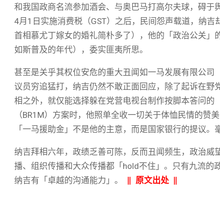
和我国政商名流参加酒会、与奥巴马打高尔夫球，碍于舆
4月1日实施消费税（GST）之后，民间怨声载道，纳吉
首相慕尤丁嫁女的婚礼简朴多了），他的「政治公关」的敏
如斯普及的年代），委实匪夷所思。
甚至是关乎其权位安危的重大丑闻如一马发展有限公司（
议员穷追猛打，纳吉仍然不敢正面回应，除了起诉在野
相之外，就仅能选择躲在党营电视台制作按脚本答问的
（BR1M）方案时，他照单全收一切关于体恤民情的赞
「一马援助金」不是他的主意，而是国家银行的提议。
纳吉拜相六年，政绩乏善可陈，反而丑闻频生，政治威
播、组织传播和大众传播都「hold不住」。只有九流的政治
纳吉有「卓越的沟通能力」。
‖
原文出处
‖