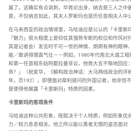
属了。这确实有点讽刺，毕竟论出身，纳吉是三人之中
是，不仅纳吉如此，其夫人罗斯玛也是历任首相夫人中
在马来西亚的政治情境里，马哈迪应是公认的「卡里斯玛型／魅力
「魅力」很大程度上是仰仗其强势专断的权位和作风衬
其是记者会）发言时不可一世的神情、炯炯有神的眼神
能／敢讲得理直气壮－－例如，1980年代南北大道工
和第一任首相东姑阿都拉曼非议，他竟大言不惭地回应
务？」（祝家华，《解构政治神话：大马两线政治的评析（1
年，页192）。即便面对犀利提问的外国记者，他非但
是使得他展露「卡里斯玛」特质的因素。
卡里斯玛的客观条件
马哈迪这种公共形象，既取决于个人特质，例如形象优
力／权力息息相关。他之所以能以勇者无惧的姿态面对