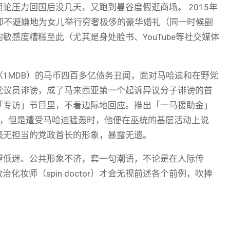
论压力回国后没几天，又跑到曼谷度假逛商场。 2015年
却不避嫌地为女儿举行​​穷奢极侈的豪华婚礼（同一时候副
感度糟糕至此（尤其是身处脸书、YouTube等社交媒体
1MDB）的马币四百多亿债务丑闻，面对马哈迪和在野党
党议员诽谤，成了马来西亚第一个起诉异议分子诽谤的首
「专访」节目里，不着边际地回应。推出「一马援助金」
美，但是遭受马哈迪猛轰时，他便在巫统的基层活动上说
毫无担当的党政首长的形象，暴露无遗。
望低迷、公共形象不济，套一句潮语，不论是在人际传
化妆师（spin doctor）才会无视前述各个前例，吹捧