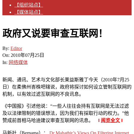
【组织站点】
【媒体站点】
政府又说要审查互联网！
By:
Editor
On:
2010年07月25日
In:
网络媒体
新闻、通讯、艺术与文化部长莱益斯雅丁今天（2010年7月25
日）在柔佛州峇株吧辖说，政府将探讨如何设立管制互联网的
机制，以有效过滤互联网的不良讯息。
《中国报》引述他说：“一些人往往会持有互联网是无法过滤
及以法律限制的错误想法，因为我们有採取行动的权力。”他
赞成前首相马哈迪建议审查互联网的讯息。
‖
阅览全文
‖
马新社（Bernama）：
Dr Mahathir’s Views On Filtering Internet