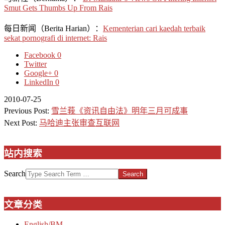
Smut Gets Thumbs Up From Rais
每日新闻（Berita Harian）：
Kementerian cari kaedah terbaik
sekat pornografi di internet: Rais
Facebook
0
Twitter
Google+
0
LinkedIn
0
2010-07-25
Previous Post:
雪兰莪《资讯自由法》明年三月可成事
Next Post:
马哈迪主张审查互联网
站内搜索
Search
文章分类
English/BM