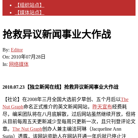
【组织站点】
【媒体站点】
抢救异议新闻事业大作战
By:
Editor
On:
2010年07月28日
In:
网络媒体
2010.07.23【独立新闻在线】抢救异议新闻事业大作战
【社论】在2008年三月全国大选前夕草创、五个月后以
The
Nut Graph
命名正式推介的英文新闻网站，
昨天宣布
经费耗
尽，编采团队将在八月底解散，过后网站虽然继续开放，但将
从目前每周五天更新减少至每周只更新一次，且只刊登评论文
章。
The Nut Graph
创办人兼主编洁珂琳（Jacqueline Ann
Surin）透露，该网站资助人在网站开通一年后就已停止注