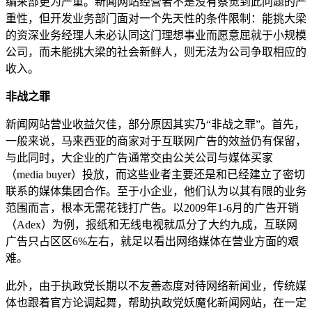
编采部更为严重。新闻网站经营者不是没有察觉到此问题的严
重性，但开发业务部门面对一个先天性的条件限制：能挑大梁
的资深业务经理人未必认同这门理想事业而愿意屈就于小规模
公司，而未能挑大梁的社会新鲜人，则无法为公司争取相应的
收入。
非战之罪
新闻网站营业收益欠佳，部分原因其实乃“非战之罪”。首先，
一般来说，马来西亚的商家对于互联网广告的效益仍有保留，
与此同时，大企业的广告通常交由公关公司与媒体买家
（media buyer）投放，而这些业者主要还是和已经建立了密切
联系的媒体集团合作。至于小企业，他们认为以其有限的业务
范围而言，根本无需花钱打广告。以2009年1-6月的广告开销
（Adex）为例，报纸和无线电视就瓜分了大约九成，互联网
广告只占区区6%左右，就足以看出网络媒体在营业方面的艰
难。
此外，由于执政党长期以不友善态度对待网络新闻业，传统媒
体也跟着官方论调起舞，帮助执政党妖魔化新闻网站，在一定