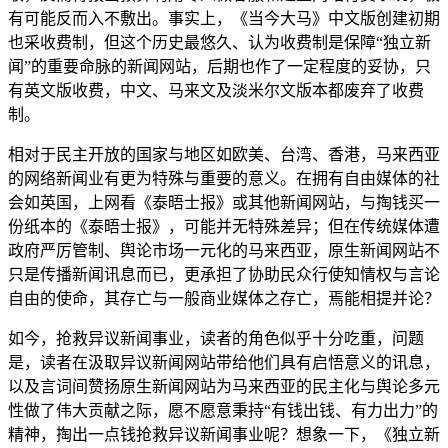
有可能反而入不敷出。事实上，《当今大马》中文版创建初期
也采收费制，但这个历史最悠久、认为收费制是保障“独立新
闻”的重要命脉的新闻网站，后期也作了一定程度的妥协，只
有英文版收费，中文、马来文及淡米尔文版本都废弃了收费
制。
相对于民主开放的国家与地区如欧美、台湾、香港，马来西亚
的网络新闻业有更为特殊与重要的意义。在拥有自由媒体的社
会如英国，上网看《泰晤士报》或其他新闻网站，与掏钱买一
份纸本的《泰晤士报》，可能并无特殊差异；但在传统媒体遭
政府严厉管制、舆论市场一元化的马来西亚，原生新闻网站不
只是传播新闻讯息而已，更承担了协助民众行使知情权与言论
自由的使命，其存亡与一般商业媒体之存亡，焉能相提并论？
如今，抢救异议新闻事业，读者的角色似乎十分吃重，问题
是，读者在汲取异议新闻网站带给他们具有启悟意义的讯息，
以及言词间赞扬原生新闻网站为马来西亚的民主化与舆论多元
性做了伟大贡献之际，愿不愿意秉持“有钱出钱、有力出力”的
精神，掏出一点钱抢救异议新闻事业呢？想象一下，《独立新