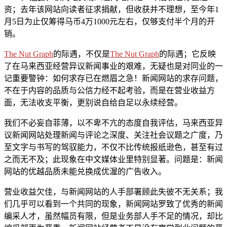
资；去年该网站向读者征求捐献，但收获并不理想，至今年1
月5日为止仅筹得马币4万1000元左右，仅够支付半个月的开
销。
The Nut Graph
的际遇，不仅是
The Nut Graph
的际遇；它反映
了在马来西亚经营异议新闻事业的艰难，无疑也是对同业的一
记重要警钟：如何求存已在燃眉之急！新闻网站的求存问题，
不在于内容的品质与公信力经不起考验，而是在营业收益方
面，无法收支平衡，更别说自给自足以永续经营。
我们不必妄自菲薄，以不卑不亢的态度自我评估，马来西亚异
议新闻网站处理新闻与评论之深度、关注社会议题之广度，乃
至文字与书写的驾驭能力，不仅不比传统报纸逊色，甚至有过
之而无不及；此现象在中文媒体业里特别显著。问题是：新闻
网站的优越品质未能兑换成优渥的广告收入。
营业收益欠佳，与新闻网站的人手部署顾此失彼不无关系；我
们几乎可以看到一个共同的现象，新闻网站罗致了优秀的新闻
编采人才，虽然幅员有限，但是业务部人手不足的情况，却比