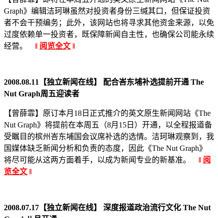
Graph》编辑洁珂琳虽然对投资者身份三缄其口，但保证投资
者不会干预编务；此外，该网站也将寻求其他资金来源，以免
过度依赖单一投资者，既保障新闻自主性，也确保公司能永续
经营。
‖
阅览全文
‖
2008.08.11【独立新闻在线】 配合峇东埔补选提前开通 The
Nut Graph周五迎读者
【曾薛霏】原订本月18日正式推介的英文原生新闻网站《The
Nut Graph》将提前在本周五（8月15日）开通，以全程报道备
受瞩目的槟州峇东埔国会议席补选的选情。洁珂琳观察到，我
国媒体缺乏新闻分析和负责的态度，因此《The Nut Graph》
将尽可能从这两方面着手，以成为新闻专业的新基准。
‖
阅
览全文
‖
2008.07.17【独立新闻在线】 深度报道政治流行文化 The Nut