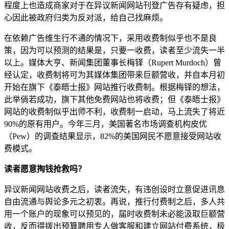
程度上也造成商家对于在异议新闻网站刊登广告存有疑虑，担
心因此被政府归类为反对派，给自己找麻烦。
在依赖广告维生行不通的情况下，采用收费制似乎也不是良
策，因为可以预测的结果是，只要一收费，读者至少流失一半
以上。媒体大亨、新闻集团董事长梅铎（Rupert Murdoch）曾
经认定，收费制将可为其媒体集团带来巨额营收，并自本月初
开始在旗下《泰晤士报》网站推行收费制。根据梅铎的想法，
此举倘若成功，旗下其他免费网站也将收费；但《泰晤士报》
网站的收费制似乎出师不利，收费制一启动，马上流失了将近
90%的原有用户。今年三月，美国著名市场调查机构皮优
（Pew）的调查结果显示，82%的美国网民不愿意接受网站收
费模式。
读者愿意掏钱抢救吗？
异议新闻网站收费之后，读者流失，有违创设时立意促进讯息
自由流通与舆论多元之初衷。再说，推行付费制之后，多人共
用一个账户的现象可以预见的，届时收费制未必能汲取巨额营
收，反而得拨出预算聘用专人做客服和建立网站付费系统，极