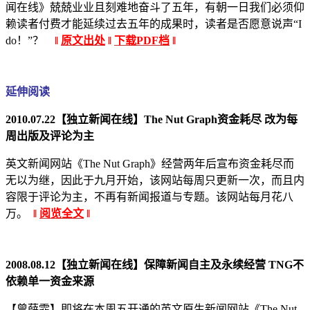
闻在线》兢兢业业且刻难地奋斗了五年，有朝一日我们必须仰
赖读者付费才能延续过去五年的成果时，读者是否愿意说声“I
do！”？
‖
原文出处
‖
下载PDF档
‖
延伸阅读
2010.07.22【独立新闻在线】The Nut Graph资金耗尽 改为每
周出版及评论为主
英文新闻网站《The Nut Graph》经营两年后宣布资金耗尽而
无以为继，因此于九月开始，该网站每周只更新一次，而且内
容限于评论为主，不再有新闻报道与专题。该网站每月花八
万。
‖
阅览全文
‖
2008.08.12【独立新闻在线】保障新闻自主及永续经营 TNG不
依赖单一资金来源
【曾薛霏】即将在本周五开通的英文原生新闻网站《The Nut