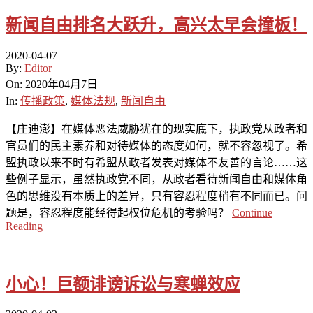
新闻自由排名大跃升，高兴太早会撞板！
2020-04-07
By:
Editor
On:
2020年04月7日
In:
传播政策
,
媒体法规
,
新闻自由
【庄迪澎】在媒体恶法威胁犹在的现实底下，执政党从政者和
官员们的民主素养和对待媒体的态度如何，就不容忽视了。希
盟执政以来不时有希盟从政者发表对媒体不友善的言论……这
些例子显示，虽然执政党不同，从政者看待新闻自由和媒体角
色的思维没有本质上的差异，只有容忍程度稍有不同而已。问
题是，容忍程度能经得起权位危机的考验吗？
Continue
Reading
小心！巨额诽谤诉讼与寒蝉效应