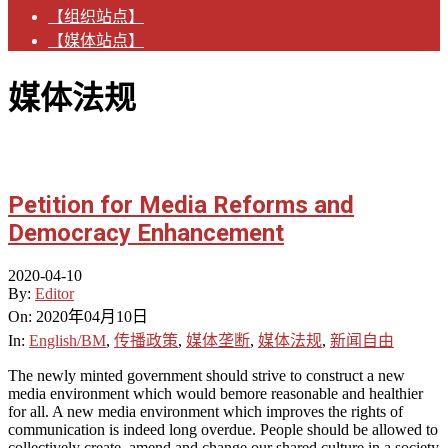
【组织站点】
【媒体站点】
媒体法规
Petition for Media Reforms and
Democracy Enhancement
2020-04-10
By:
Editor
On:
2020年04月10日
In:
English/BM
,
传播政策
,
媒体垄断
,
媒体法规
,
新闻自由
The newly minted government should strive to construct a new
media environment which would bemore reasonable and healthier
for all. A new media environment which improves the rights of
communication is indeed long overdue. People should be allowed to
collectively create, amend and change our shared culture in a society