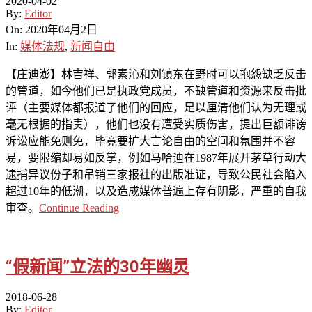
2020-04-02
By:
Editor
On:
2020年04月2日
In:
媒体法规
,
新闻自由
【庄迪澎】林吉祥、郭素沁和刘镇东在野时可以抱怨缺乏反击
的管道，如今他们已是执政党成员，不缺管道和资源来反击批
评（主要媒体都报道了他们的回应，足以厘清他们认为无理或
毫无根据的指责），他们也没有遭受实质伤害，提出巨额诽谤
诉讼应能免则免，毕竟要扩大言论自由的空间和氛围并不容
易，要限缩却易如反掌，例如马哈迪在1987年展开茅草行动大
逮捕异议份子和吊销三家报社的出版准证，导致公民社会陷入
超过10年的低潮，以及造成媒体普遍上存有阴影，严重的自我
审查。
Continue Reading
“假新闻”立法的30年幽灵
2018-06-28
By:
Editor