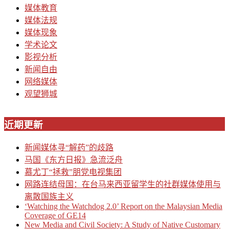
媒体教育
媒体法规
媒体现象
学术论文
影视分析
新闻自由
网络媒体
观望狮城
近期更新
新闻媒体寻“解药”的歧路
马国《东方日报》急流泛舟
慕尤丁“拯救”朋党电视集团
网路连结母国：在台马来西亚留学生的社群媒体使用与
离散国族主义
‘Watching the Watchdog 2.0’ Report on the Malaysian Media
Coverage of GE14
New Media and Civil Society: A Study of Native Customary