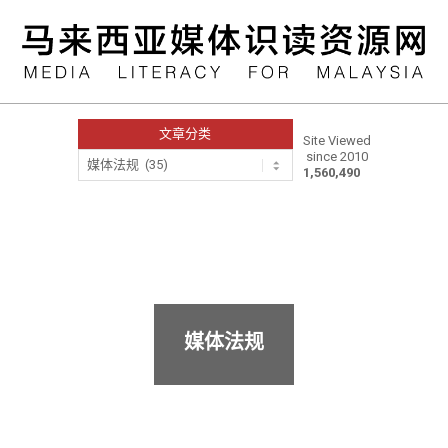
Skip
to
content
文章分类
Site Viewed
since 2010
文
1,560,490
章
分
类
Primary
Navigation
Menu
媒体法规