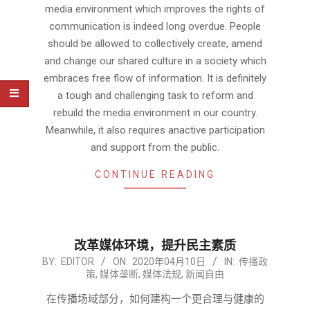
media environment which improves the rights of
communication is indeed long overdue. People
should be allowed to collectively create, amend
and change our shared culture in a society which
embraces free flow of information. It is definitely
a tough and challenging task to reform and
rebuild the media environment in our country.
Meanwhile, it also requires anactive participation
and support from the public.
CONTINUE READING
改革媒体环境，提升民主素质
2020-
BY:
EDITOR
ON:
2020年04月10日
IN:
传播政
策
,
媒体垄断
,
媒体法规
,
新闻自由
04-
10
在传播场域部分，如何建构一个更合理与健康的