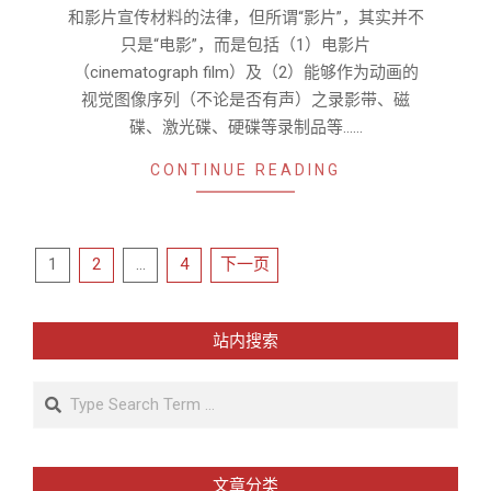
和影片宣传材料的法律，但所谓“影片”，其实并不
只是“电影”，而是包括（1）电影片
（cinematograph film）及（2）能够作为动画的
视觉图像序列（不论是否有声）之录影带、磁
碟、激光碟、硬碟等录制品等……
CONTINUE READING
文
1
2
…
4
下一页
章
导
站内搜索
航
Search
文章分类