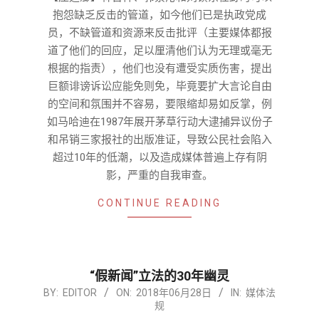
抱怨缺乏反击的管道，如今他们已是执政党成
员，不缺管道和资源来反击批评（主要媒体都报
道了他们的回应，足以厘清他们认为无理或毫无
根据的指责），他们也没有遭受实质伤害，提出
巨额诽谤诉讼应能免则免，毕竟要扩大言论自由
的空间和氛围并不容易，要限缩却易如反掌，例
如马哈迪在1987年展开茅草行动大逮捕异议份子
和吊销三家报社的出版准证，导致公民社会陷入
超过10年的低潮，以及造成媒体普遍上存有阴
影，严重的自我审查。
CONTINUE READING
“假新闻”立法的30年幽灵
2018-
BY:
EDITOR
ON:
2018年06月28日
IN:
媒体法
规
06-