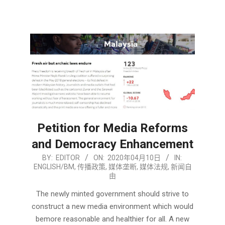
Petition for Media Reforms
and Democracy Enhancement
2020-
BY:
EDITOR
ON:
2020年04月10日
IN:
ENGLISH/BM
,
传播政策
,
媒体垄断
,
媒体法规
,
新闻自
04-
由
10
The newly minted government should strive to
construct a new media environment which would
bemore reasonable and healthier for all. A new