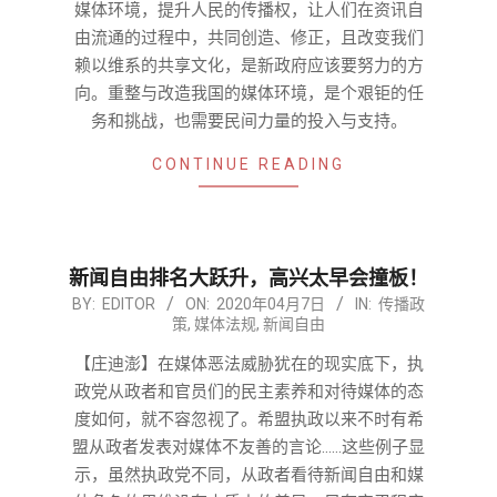
媒体环境，提升人民的传播权，让人们在资讯自
由流通的过程中，共同创造、修正，且改变我们
赖以维系的共享文化，是新政府应该要努力的方
向。重整与改造我国的媒体环境，是个艰钜的任
务和挑战，也需要民间力量的投入与支持。
CONTINUE READING
新闻自由排名大跃升，高兴太早会撞板！
2020-
BY:
EDITOR
ON:
2020年04月7日
IN:
传播政
策
,
媒体法规
,
新闻自由
04-
07
【庄迪澎】在媒体恶法威胁犹在的现实底下，执
政党从政者和官员们的民主素养和对待媒体的态
度如何，就不容忽视了。希盟执政以来不时有希
盟从政者发表对媒体不友善的言论……这些例子显
示，虽然执政党不同，从政者看待新闻自由和媒