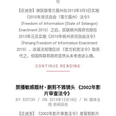
规
03-
03
【庄迪澎】继民联雪兰莪州在2013年3月5日实施
《2010年资讯自由（雪兰莪州）法令》
（Freedom of Information (State of Selangor)
Enactment 2010）之后，民联槟州政府也刚在
2015年元旦实施《2010年槟州资讯自由法令》
（Penang Freedom of Information Enactment
2010）。这道法规理应对 《官方机密法令》取而
代之，但国阵联邦政府显然从未考虑这么做。
CONTINUE READING
禁播敏感题材 • 删剪不雅镜头 《2002年影
片审查法令》
2014-
BY:
EDITOR
ON:
2014年12月18日
IN:
媒体法
规
,
新闻自由
12-
18
【庄迪澎】《2002年影片审查法令》是管制影片