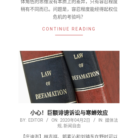
体角色的思维没有本质上的差异，只有容忍程度
稍有不同而已。问题是，容忍程度能经得起权位
危机的考验吗？
CONTINUE READING
小心！巨额诽谤诉讼与寒蝉效应
2020-
BY:
EDITOR
ON:
2020年04月2日
IN:
媒体法
规
,
新闻自由
04-
02
【庄迪澎】林吉祥、郭素沁和刘镇东在野时可以