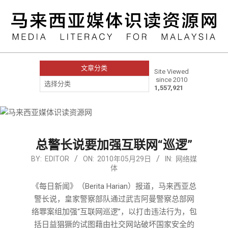
Skip
to
content
文章分类
Site Viewed
since 2010
文
1,557,921
章
分
类
Primary
Navigation
Menu
总警长说要加强互联网“巡逻”
2010-
BY:
EDITOR
ON:
2010年05月29日
IN:
网络媒
体
05-
29
《每日新闻》（Berita Harian）报道，马来西亚总
警长说，皇家警察部队通过武吉阿曼警察总部网
络罪案组加强“互联网巡逻”，以打击违法行为，包
括日益猖獗的试图藉由社交网站破坏国家安全的