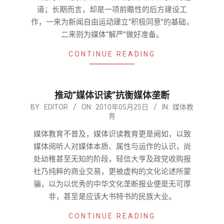
道；长期而言，却是一项前瞻性的后方建设工
作，一来为新闻自由运动建立“积极同意”的基础，
二来则为媒体“解严”做好准备。
CONTINUE READING
推动“媒体识读”抗衡媒体垄断
2010-
BY:
EDITOR
ON:
2010年05月25日
IN:
媒体教
育
05-
25
媒体教育不普及，媒体识读教育更是阙如，以致
媒体阅听人对媒体本质、属性与运作的认识，尚
处幼稚甚至无知的阶段，轻信大亨及政党收购报
社乃纯粹的商业交易，更被虚构的文化论述所蒙
骗，以为以优秀的中华文化垄断报业便是无可厚
非，甚至是应该大书特书的民族大业。
CONTINUE READING