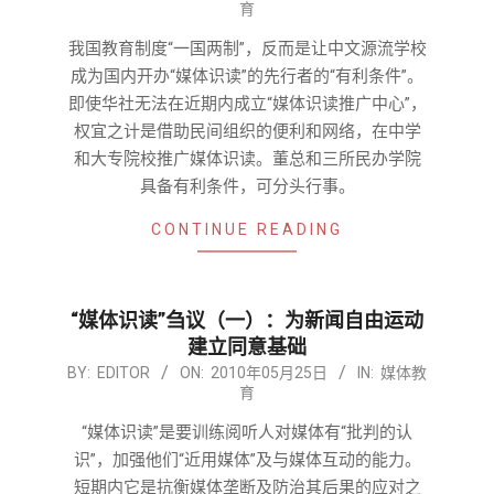
育
05-
25
我国教育制度“一国两制”，反而是让中文源流学校
成为国内开办“媒体识读”的先行者的“有利条件”。
即使华社无法在近期内成立“媒体识读推广中心”，
权宜之计是借助民间组织的便利和网络，在中学
和大专院校推广媒体识读。董总和三所民办学院
具备有利条件，可分头行事。
CONTINUE READING
“媒体识读”刍议（一）：为新闻自由运动
建立同意基础
2010-
BY:
EDITOR
ON:
2010年05月25日
IN:
媒体教
育
05-
25
“媒体识读”是要训练阅听人对媒体有“批判的认
识”，加强他们“近用媒体”及与媒体互动的能力。
短期内它是抗衡媒体垄断及防治其后果的应对之