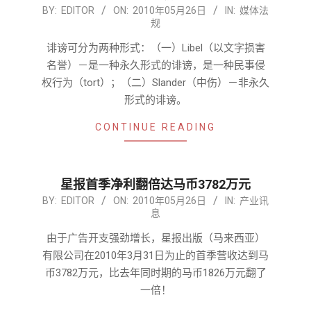
2010-
BY:
EDITOR
ON:
2010年05月26日
IN:
媒体法
规
05-
26
诽谤可分为两种形式：（一）Libel（以文字损害
名誉）－是一种永久形式的诽谤，是一种民事侵
权行为（tort）；（二）Slander（中伤）－非永久
形式的诽谤。
CONTINUE READING
星报首季净利翻倍达马币3782万元
2010-
BY:
EDITOR
ON:
2010年05月26日
IN:
产业讯
息
05-
26
由于广告开支强劲增长，星报出版（马来西亚）
有限公司在2010年3月31日为止的首季营收达到马
币3782万元，比去年同时期的马币1826万元翻了
一倍！