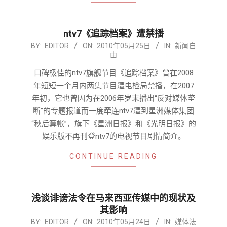
ntv7《追踪档案》遭禁播
2010-
BY:
EDITOR
ON:
2010年05月25日
IN:
新闻自
由
05-
25
口碑极佳的ntv7旗舰节目《追踪档案》曾在2008
年短短一个月内两集节目遭电检局禁播，在2007
年初，它也曾因为在2006年岁末播出“反对媒体垄
断”的专题报道而一度牵连ntv7遭到星洲媒体集团
“秋后算帐”，旗下《星洲日报》和《光明日报》的
娱乐版不再刊登ntv7的电视节目剧情简介。
CONTINUE READING
浅谈诽谤法令在马来西亚传媒中的现状及
其影响
2010-
BY:
EDITOR
ON:
2010年05月24日
IN:
媒体法