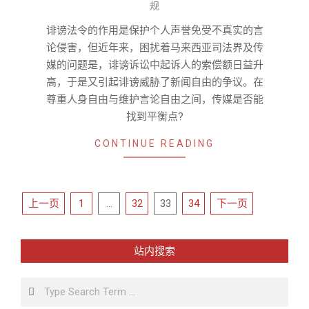
规
05-
24
诽谤法令的作用是保护个人声誉免受不真实的言
论侵害，但近年来，困扰着马来西亚司法界及传
媒的问题是，诽谤诉讼中起诉人的索偿额日益升
高，于是又引起诽谤威胁了新闻自由的争议。在
尊重人身自由与维护言论自由之间，传媒是否能
找到平衡点?
CONTINUE READING
文
上一页
1
…
32
33
34
下一页
章
导
站内搜索
航
Search