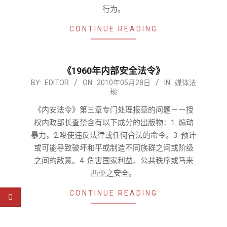
行为。
CONTINUE READING
《1960年内部安全法令》
2010-
BY:
EDITOR
ON:
2010年05月28日
IN:
媒体法
规
05-
28
《内安法令》第三章专门处理报章的问题－－授
权内政部长查禁含有以下成分的出版物：1. 煽动
暴力。2.唆使违反法律或任何合法的命令。3. 预计
或可能导致破坏和平或制造不同族群之间或阶级
之间的敌意。4. 危害国家利益、公共秩序或马来
西亚之安全。
CONTINUE READING