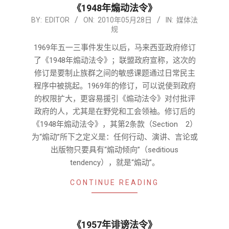
《1948年煽动法令》
2010-
BY:
EDITOR
ON:
2010年05月28日
IN:
媒体法
规
05-
28
1969年五一三事件发生以后，马来西亚政府修订
了《1948年煽动法令》；联盟政府宣称，这次的
修订是要制止族群之间的敏感课题通过日常民主
程序中被挑起。1969年的修订，可以说使到政府
的权限扩大，更容易援引《煽动法令》对付批评
政府的人，尤其是在野党和工会领袖。修订后的
《1948年煽动法令》，其第2条款（Section 2）
为“煽动”所下之定义是：任何行动、演讲、言论或
出版物只要具有“煽动倾向”（seditious
tendency），就是“煽动”。
CONTINUE READING
《1957年诽谤法令》