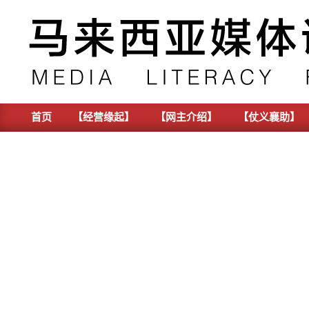
Skip
to
content
首页
【经营缘起】
【网主介绍】
【仗义襄助】
Primary
Navigation
Menu