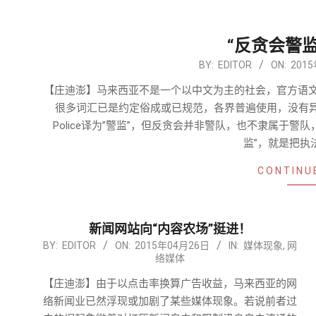
“反贪会警
2015-
BY:
EDITOR
ON:
201
04-
【庄迪澎】马来西亚不是一个以中文为主的社会，官方语
26
很多词汇已是约定俗成或已规范，各界普遍使用，没有异议。马来
Police译为”警监”，但反贪会并非警队，也不隶属于警队，两
监”，就是把执
CONTINU
新闻网站向“内容农场”挺进！
2015-
BY:
EDITOR
ON:
2015年04月26日
IN:
媒体现象
,
网
络媒体
04-
26
【庄迪澎】由于以点击率换算广告收益，马来西亚的网
络新闻业已然浮现或加剧了某些媒体现象。若说前者过