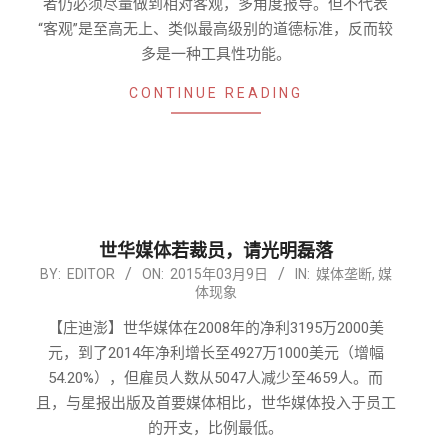
者仍必须尽量做到相对客观，多角度报导。但不代表
“客观”是至高无上、类似最高级别的道德标准，反而较
多是一种工具性功能。
CONTINUE READING
世华媒体若裁员，请光明磊落
2015-
BY:
EDITOR
ON:
2015年03月9日
IN:
媒体垄断
,
媒
体现象
03-
09
【庄迪澎】世华媒体在2008年的净利3195万2000美
元，到了2014年净利增长至4927万1000美元（增幅
54.20%），但雇员人数从5047人减少至4659人。而
且，与星报出版及首要媒体相比，世华媒体投入于员工
的开支，比例最低。