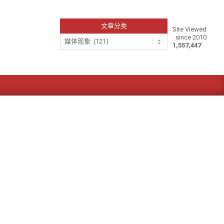
文章分类
Site Viewed
since 2010
文
1,557,447
章
分
类