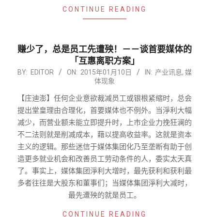
CONTINUE READING
赚少了，总是员工先遭殃！－－谈首要媒体的
「互惠离职方案」
2015-
BY:
EDITOR
ON:
2015年01月10日
IN:
产业讯息
,
媒
体现象
01-
10
【庄迪澎】任何企业意欲裁减员工或银根紧缩时，总会
提出堂皇理由合理化，首要媒体也不例外。当淨利大幅
减少，而营业额未能立即提升时，上市企业力挽狂澜的
不二法则就是削减成本，藉以提高收益率。这就是资本
主义的逻辑。那些迷信于媒体集团化乃至垄断有助于创
造更多就业机会和改善员工劳动条件的人，委实太天真
了。事实上，媒体集团淨利大增时，最先获利和获利最
多者往往是大股东和董事们；当媒体集团淨利大减时，
最先遭殃的就是员工。
CONTINUE READING