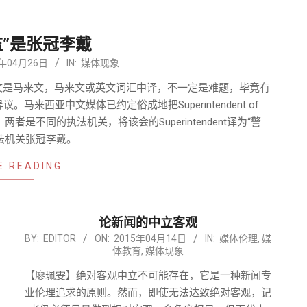
监”是张冠李戴
5年04月26日
IN:
媒体现象
文是马来文，马来文或英文词汇中译，不一定是难题，毕竟有
西亚中文媒体已约定俗成地把Superintendent of
者是不同的执法机关，将该会的Superintendent译为“警
法机关张冠李戴。
E READING
论新闻的中立客观
2015-
BY:
EDITOR
ON:
2015年04月14日
IN:
媒体伦理
,
媒
体教育
,
媒体现象
04-
14
【廖珮雯】绝对客观中立不可能存在，它是一种新闻专
业伦理追求的原则。然而，即使无法达致绝对客观，记