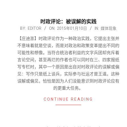
时政评论：被误解的实践
2015-
BY:
EDITOR
ON:
2015年01月10日
IN:
媒体现象
01-
【庄迪澎】时政评论作为一种政治实践，它提出主张并
10
不意味着就是空谈，而是对政治和政策变革提出不同的
可能性和想像。当符合统治者利益的文字兵团却充斥着
言论空间，甚至再烂的作者也可以同时在三、四家报纸
写专栏时，其中一个原因是出自对时政评论的误解或偏
见：写作只是纸上谈兵，实际参与社运才是王道。这种
误解或偏见，恰恰是因为人们没能意识到时政评论应有
的更重大任务。
CONTINUE READING