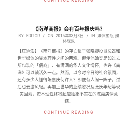
CONTINUE READING
《南洋商报》会有百年报庆吗？
2015-
BY:
EDITOR
ON:
2015年03月3日
IN:
媒体垄断
,
媒
体现象
03-
03
【庄迪澎】《南洋商报》的存亡繫于张晓卿投鼠忌器和
世华媒体的资本理性之间的两难。假使他确实是如过去
所包装的「儒商」、有满满的华人文化情怀，也许《南
洋》可以赖活久一点。然而，以今时今日的社会氛围，
还有多少人懂得陈嘉庚何许人？即便有人闹一阵子，过
后也云澹风轻。再加上世华的业绩窘况及张氏年纪等现
实因素，资本理性终将超越抽象不实在的陈嘉庚情意
结。
CONTINUE READING