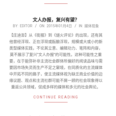
文人办报，复兴有望？
2015-
BY:
EDITOR
ON:
2015年01月4日
IN:
媒体现象
01-
【庄迪澎】从《街报》到《燧火评论》的出现，还有其
04
他曾经浮现、正在浮现或酝酿浮现，规模或大或小的新
类型媒体实践，不论其立意、编辑功力、笔阵和内容，
莫不展示了复兴“文人办报”的可能性。这种可能性之重
要，在于能弥补非主流社会群体所偏好的阅读品味与需
要因市场失灵而生产不足之窘境，在同质化的主流媒体
中开拓不同的路子，使主流媒体视为缺乏商业价值的边
缘议题、观点和主流社群可能不屑一顾的社会现象得以
重返公共领域，促成多样的媒体和多元的社会舆论。
CONTINUE READING