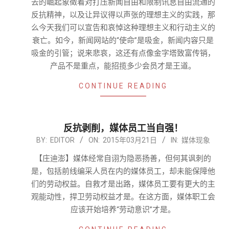
去的崛起象徵着对打压新闻自由和限制讯息自由流通的
反抗精神，以及让异议得以声张的理想主义的实践，那
么今天我们可以宣告和哀悼这种理想主义和行动主义的
衰亡。如今，新闻网站的“使命”是吸金，新闻内容只是
吸金的引管；说来悲哀，这还有点像金字塔致富传销，
产品不是重点，能招揽多少会员才是王道。
CONTINUE READING
反抗剥削，媒体员工当自强！
2015-
BY:
EDITOR
ON:
2015年03月21日
IN:
媒体现象
03-
【庄迪澎】媒体经常自诩为隐恶扬善，但何其讽刺的
21
是，包括前线编采人员在内的媒体员工，却未能保障他
们的劳动权益。自救才是出路，媒体员工要有更大的主
观能动性，捍卫劳动权益才是。在这方面，媒体职工会
应该开始培养“劳动意识”才是。